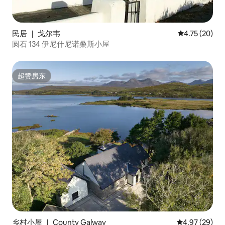
民居 ｜ 戈尔韦
平均评分 4.7
4.75 (20)
圆石 134 伊尼什尼诺桑斯小屋
超赞房东
超赞房东
乡村小屋 ｜ County Galway
平均评分 4.97
4.97 (29)