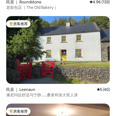
民居 ｜ Roundstone
平均评分 4.96
4.96 (133)
老面包店（ The Old Bakery ）
房客推荐
热门「房客推荐」
民居 ｜ Leenaun
平均评分 5
5 (40)
康尼玛拉舒适与宁静……桑拿和加大双人床
房客推荐
热门「房客推荐」