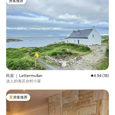
房客推荐
房客推荐
民居 ｜ Lettermullan
平均评分 4.9
4.94 (18)
迷人的海滨乡村小屋
房客推荐
热门「房客推荐」