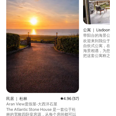
公寓 ｜ Lisdoonva
带阳台的海景公寓
欢迎来到我位于Draío
自炊式公寓，在这
海景相遇，为您带
把这套公寓称之为「A
思是「庇护所」。 踏入宽敞的天堂，满足
您的各种需求。在
加大双人床的柔软
所的宁静。您可以
内洗漱，卫生间配
民居 ｜ 杜林
平均评分 4.96 分（满分 5 分），
4.96 (57)
Aran View度假屋-大西洋石屋
The Atlantic Stone House 是一套位于杜
林的宽敞四卧室房源，从每个房间都可以