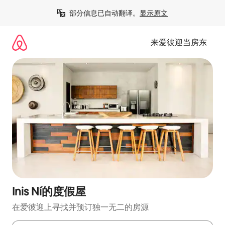
跳
部分信息已自动翻译。
显示原文
至
内
容
来爱彼迎当房东
Inis Ní的度假屋
在爱彼迎上寻找并预订独一无二的房源