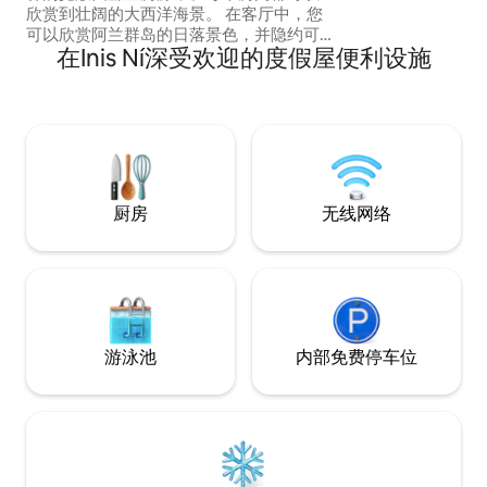
欣赏到壮阔的大西洋海景。 在客厅中，您
可以欣赏阿兰群岛的日落景色，并隐约可
在Inis Ní深受欢迎的度假屋便利设施
见莫赫悬崖。 这套宽敞的四卧室房源融合
了传统风格和现代舒适感，为家庭和团体
提供了充足的空间，供他们放松身心和共
聚。 房源最多可供 8 位房客入住，距离杜
林村（Doolin Village）仅几步之遥，距离
杜林码头（Doolin Pier）仅几分钟路程，
是一个宁静的落脚点。
厨房
无线网络
游泳池
内部免费停车位