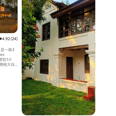
Lal Ko
家，位于
《Condé
宿之一，
卧室、厨
可俯瞰穆
括免费早
亲Swa
平均评分 4.92 分（满分 5 分），共 24 条评价
4.92 (24)
素食和非
是一栋3
es
拥抱大自
树和金色
以获得宁
土地生
 为什么
个房间！