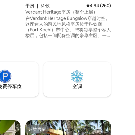
平房 ｜ 科钦
平均评分 4.94 分（满分 
4.94 (260)
Verdant Heritage平房（整个上层）
在Verdant Heritage Bungalow穿越时空。
这座迷人的殖民地风格平房位于科钦堡
（Fort Kochi）市中心。 您将独享整个私人
楼层，包括一间配备空调的豪华主卧、一
间凉爽的备用卧室（也配备空调）和一个
微风习习的阳台。 如果卫生间不够用，请
随意使用一楼的卫生间。 步行即可到达的
所有景点。 我们不住在这里，但只要打个
电话，我们马上就能过来，只需15分钟。
免费停车位
空调
超赞房东
超赞房东