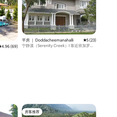
平房 ｜ Doddacheemanahalli
平均评分 5 分（满分
5 (23)
宁静溪（Serenity Creek）I 靠近班加罗尔
平均评分 4.96 分（满分 5 分），共 69 条评价
4.96 (69)
国际机场（BLR）的欧式别墅
房客推荐
房客推荐