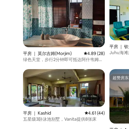
平房 ｜ 
Juhu海
平房 ｜ 莫尔吉姆(Morjim)
平均评分 4.89 分（满分
4.89 (28)
绿色天堂，步行2分钟即可抵达阿什韦姆海
滩
超赞房东
超赞房东
平房 ｜ Kashid
平均评分 4.61 分（满分
4.61 (44)
五星级3卧泳池别墅，Vanita提供8张床