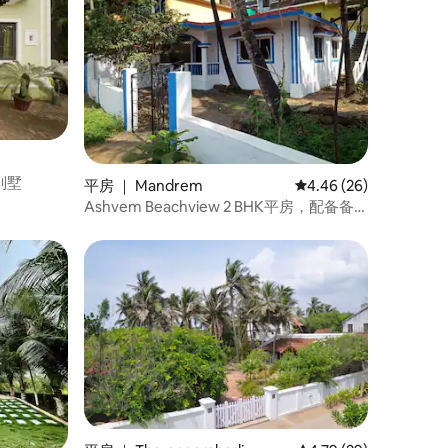
室别墅
平房 ｜ Mandrem
平均评分 4.46 分（满分
4.46 (26)
Ashvem Beachview 2 BHK平房，配备备
用电源