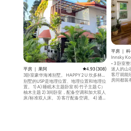
平房 ｜ 科
al)
Innsky
和电梯
• 3 卧
迷人的山谷
平房 ｜ 果阿
平均评分 4.93 分（满分 
4.93 (308)
客厅就能欣
3卧室豪华海滩别墅。 HAPPY 2 U 坎多林
房间都装
（Candolim）。
别墅的USP是地理位置、地理位置和地理位
观优美 •
置。 1) A) 睡眠木主题卧室 B) 竹子主题 C）
的氛围 •
柚木主题 2) 3间卧室，配备空调和加大双人
离市区仅 
床/标准双人床。 3) 客厅配备空调。 4) 通
宽敞，非常
往海滩的私人大门。 5) 便于远程办公。 非
密，无人打
常适合在不间断的高速互联网中工作 高达
适合放松
100 mbps。（即使断电） 6) 停车（免费）
7) 共用泳池 8) 以逆变器形式的电源备份。