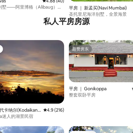
was
平均评分 4.88 分（满分 5 分），共 40 条评价
4.88 (40)
墅——阿里博格（Alibaug）带
平房 ｜ 新孟买(Navi Mumbai)
卧室别墅
圣托里尼海洋别墅，全景海景
私人平房房源
超赞房东
超赞房东
平房 ｜ Gonikoppa
整套双卧平房
 5 分），共 61 条评价
代卡纳尔(Kodaikana
平均评分 4.9 分（满分 5 分），共 216 条评价
4.9 (216)
Villa迷人的湖景民宿