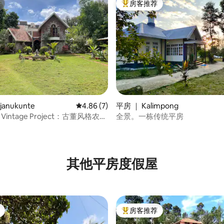
房客推荐
热门「房客推荐」
 5 分），共 47 条评价
janukunte
平均评分 4.86 分（满分 5 分），共 7 条评价
4.86 (7)
平房 ｜ Kalimpong
ni Vintage Project：古董风格农场
全景。一栋传统平房
其他平房度假屋
房客推荐
热门「房客推荐」