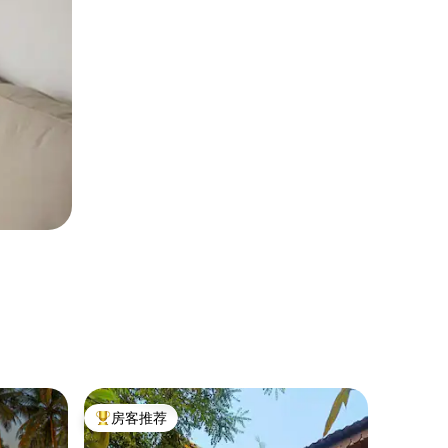
平房 ｜ 德
房客推荐
房客
热门「房客推荐」
热门「
Lal K