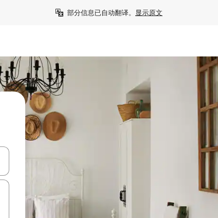
部分信息已自动翻译。
显示原文
击或滑动手势浏览。