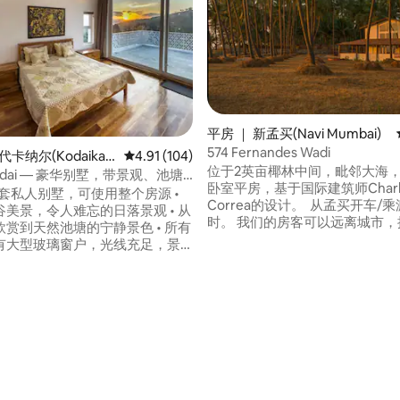
平房 ｜ 新孟买(Navi Mumbai)
574 Fernandes Wadi
代卡纳尔(Kodaikan
平均评分 4.91 分（满分 5 分），共 104 条评价
4.91 (104)
位于2英亩椰林中间，毗邻大海，
 Kodai — 豪华别墅，带景观、池塘
卧室平房，基于国际建筑师Charl
室整套私人别墅，可使用整个房源 •
Correa的设计。 从孟买开车/乘渡轮1小
美景，令人难忘的日落景观 • 从
5 分），共 308 条评价
时。 我们的房客可以远离城市，
赏到天然池塘的宁静景色 • 所有
然——海浪、鸟儿、摇曳的棕榈
有大型玻璃窗户，光线充足，景
的日落。 由Rohan和Jharna经营，他们搬
 优雅的柚木地板，营造出温暖奢华
到了他们80年历史的有机农场，
 私人家用电梯，方便舒适出入 • 距
静和隐私，展示如何可持续地靠
6 公里，环境宁静，但交通便利 •
活，并邀请您成为平等的参与者。
适合家庭和团体入住 • 完全私
要等待？马上预订房间或所有3
扰，您可以独享整套房源 • 非常
身心的住宿