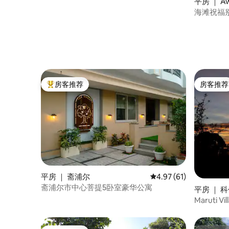
平房 ｜ A
海滩祝福别
泳池的五
房客推荐
房客推荐
热门「房客推荐」
房客推荐
平房 ｜ 斋浦尔
平均评分 4.97 分（满分
4.97 (61)
斋浦尔市中心菩提5卧室豪华公寓
平房 ｜ 科
l)
Maruti 