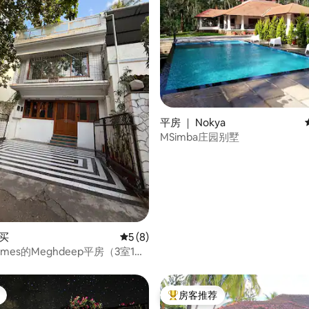
 5 分），共 78 条评价
平房 ｜ Nokya
MSimba庄园别墅
孟买
平均评分 5 分（满分 5 分），共 8 条评价
5 (8)
 Homes的Meghdeep平房（3室1厅1
房客推荐
热门「房客推荐」