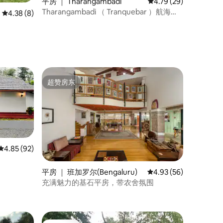
平房 ｜ Tharangambadi
平均评分 4.79 分（满分
4.79 (29)
Tharangambadi （ Tranquebar ）航海宽
平均评分 4.38 分（满分 5 分），共 8 条评价
4.38 (8)
敞房源
超赞房东
超赞房东
平均评分 4.85 分（满分 5 分），共 92 条评价
4.85 (92)
平房 ｜ 班加罗尔(Bengaluru)
平均评分 4.93 分（满分
4.93 (56)
充满魅力的基石平房，带农舍氛围