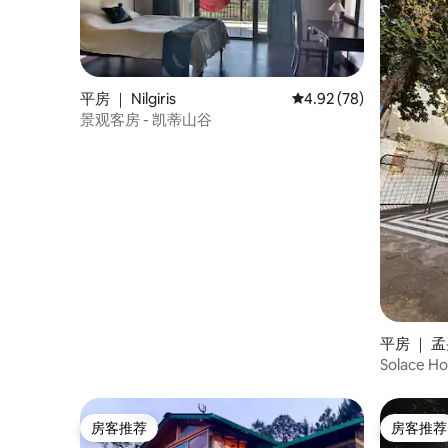
平房 ｜ Nilgiris
平均评分 4.92 分（满分
4.92 (78)
景观客房 - 凯蒂山谷
平房 ｜ 
Solace
厨）
房客推荐
房客推荐
房客推荐
房客推荐