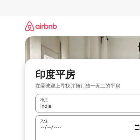
跳
至
内
容
印度平房
在爱彼迎上寻找并预订独一无二的平房
地点
如有搜索结果，请使用上下方向键查看，或通过点
入住