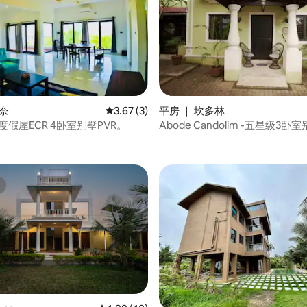
钦奈
平均评分 3.67 分（满分 5 分），共 3 条评价
3.67 (3)
平房 ｜ 坎多林
滩度假屋ECR 4卧室别墅PVR。
Abode Candolim -五星级3卧
 5 分），共 28 条评价
 5 分），共 44 条评价