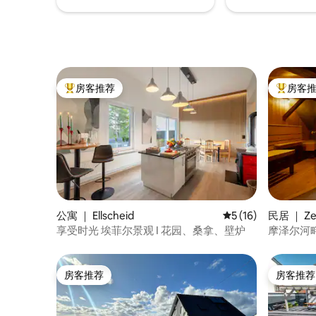
房客推荐
房客
热门「房客推荐」
热门「房
公寓 ｜ Ellscheid
平均评分 5 分（满分 
5 (16)
民居 ｜ Zel
享受时光 埃菲尔景观 I 花园、桑拿、壁炉
摩泽尔河畔的 
房客推荐
房客推荐
房客推荐
房客推荐