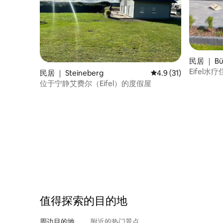
民居 ｜ Bü
Eifel
民居 ｜ Steineberg
平均评分 4.9 分（满分
4.9 (31)
位于宁静艾费尔（Eifel）的度假屋
值得探索的目的地
周边目的地
附近的热门景点