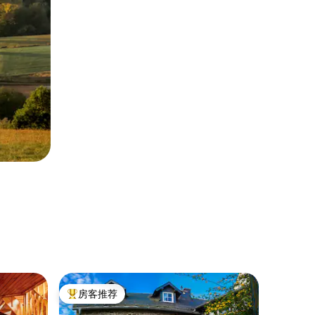
袖珍小屋 ｜
房客推荐
超赞房
热门「房客推荐」
超赞房
配备按摩