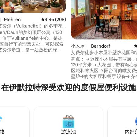
 Mehren
平均评分 4.96 分（满分 5 分），共 208 条评价
4.96 (208)
尔（Vulkaneifel）的冬季花
en/Daun的梦幻顶层公寓（130
于Vulkaneifel的中心。是徒
/骑自行车的理想去处，可以探索
5 分），共 56 条评价
小木屋 ｜ Berndorf
艾费尔步道，是一处放松的绿
艾费尔徒步小木屋带壁炉花园和
的起居用餐区通往带壁炉的冬季
亮点： → 这座小木屋共有两层，面积共计
舒适花园家具的露台。俯瞰小镇
120平方米 → 大花园，带有精
设备齐全的厨房。两间卧室均配
区域和篝火区 → 阳台可俯瞰艾费尔
（160厘米）。从较大的卧室可以
壁炉→的大客厅和餐厅 设备→ 齐
。可在房子旁停车。欢迎儿童入
通过智能锁→灵活独立入住 步行
在伊默拉特深受欢迎的度假屋便利设施
艾费尔小径 带有个性化推荐的→
指南 → 提供无线网络 缺点： → 一间卧室是
一间过道房
络
游泳池
内部