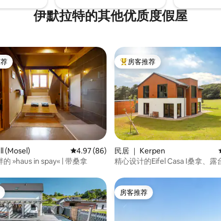
伊默拉特的其他优质度假屋
推荐
房客推荐
客推荐」
热门「房客推荐」
5 分），共 16 条评价
l (Mosel)
平均评分 4.97 分（满分 5 分），共 86 条评价
4.97 (86)
民居 ｜ Kerpen
»haus in spay« | 带桑拿
精心设计的Eifel Casa I桑拿
烧烤
房客推荐
房客推荐