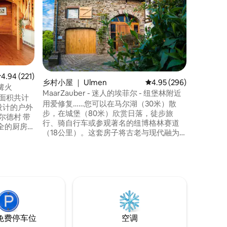
🦉欢迎来
地区度过
赏大自然
设计的小
区，为您
结束徒步
可以在这
和桑拿房
平均评分 4.94 分（满分 5 分），共 221 条评价
4.94 (221)
乡村小屋 ｜ Ulmen
平均评分 4.95 分（满分 
4.95 (296)
篝火
MaarZauber - 迷人的埃菲尔 - 纽堡林附近
用爱修复……您可以在马尔湖（30米）散
心设计的户外
步，在城堡（80米）欣赏日落，徒步旅
德村 带
行、骑自行车或参观著名的纽博格林赛道
全的厨房
（18公里）。这套房子将古老与现代融为
即可抵达→
一体，面积为110平方米，配备带阳台的大
电子旅游
厨房/餐厅、带2张便利沙发床的舒适客厅、
一间配备双人床和卫生间的卧室、一间配
备4张单人床的卧室，楼下还有第二个卫生
间。
免费停车位
空调