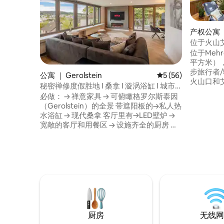
产权公寓 ｜
位于火山艾费
园和露台
位于Mehr
平方米），位
步旅行者
公寓 ｜ Gerolstein
平均评分 5 分（满分 
5 (56)
火山口和
秘密禅修度假胜地 I 桑拿 I 漩涡浴缸 I 城市
洲。宽敞
景观
必做： → 禅意家具 → 可俯瞰格罗尔斯泰因
花园和带
（Gerolstein）的全景 带遮阳板的→私人热
和山谷。
水浴缸 → 现代桑拿 客厅里有→LED壁炉 →
有双人床
宽敞的客厅和用餐区 → 设施齐全的厨房 带
通往露台
花园家具的→露台 → 直达Eifelsteig 通过
住。
Smart-Lock→入住 包含建议→的电子版旅
行指南 → 智能电视和流媒体 → 提供免费
WiFi → 适合家庭 → 婴儿床和高脚椅
厨房
无线网