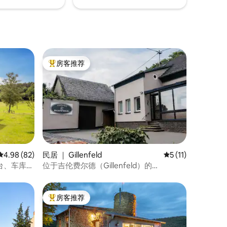
房客推荐
热门「房客推荐」
平均评分 4.98 分（满分 5 分），共 82 条评价
4.98 (82)
民居 ｜ Gillenfeld
平均评分 5 分（满分
5 (11)
、露台、车库、
位于吉伦费尔德（Gillenfeld）的
Maarwinkel度假屋，全新！
房客推荐
热门「房客推荐」