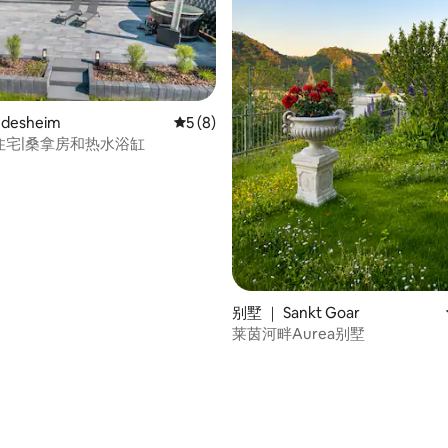
desheim
平均评分 5 分（满分 5 分），共 8 条评价
5 (8)
水疗住宅|桑拿房和热水浴缸
 5 分），共 31 条评价
别墅 ｜ Sankt Goar
莱茵河畔Aurea别墅