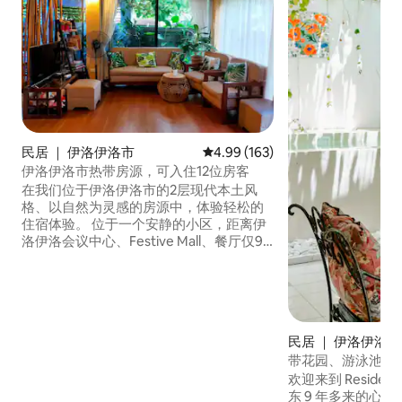
民居 ｜ 伊洛伊洛市
平均评分 4.99 分（满分 5 分），共
4.99 (163)
伊洛伊洛市热带房源，可入住12位房客
在我们位于伊洛伊洛市的2层现代本土风
格、以自然为灵感的房源中，体验轻松的
住宿体验。 位于一个安静的小区，距离伊
洛伊洛会议中心、Festive Mall、餐厅仅9
分钟路程，距离SM City Iloilo、Atria Park
District、Smallville和伊洛伊洛河滨海大道
（Iloilo River Esplanade）仅10分钟路程。
我们还提供面包车租赁服务（配司机），
供需要接送机、城市一日游、吉马拉斯岛
民居 ｜ 伊洛伊洛市
之旅、前往卡莱斯（希甘特斯岛）、长滩
带花园、游泳池的
岛、罗哈斯卡皮兹和安蒂克的陆路旅行的
Megaworld
房客使用。
欢迎来到 Reside
东 9 年多来的心