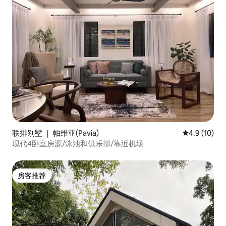
联排别墅 ｜ 帕维亚(Pavia)
平均评分 4.9
4.9 (10)
现代4卧室房源/泳池和俱乐部/靠近机场
房客推荐
房客推荐