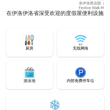
洛伊洛商业园（Iloilo
Festive Walk M
在伊洛伊洛省深受欢迎的度假屋便利设施
Supermart）就在对面。 无
洛伊洛会展中心的
伊洛伊洛，Reside
所。 用新鲜准备的早餐开始新的一天，在
花园里享受宁静的
洛市，然后回来在
厨房
无线网络
游泳池
内部免费停车位