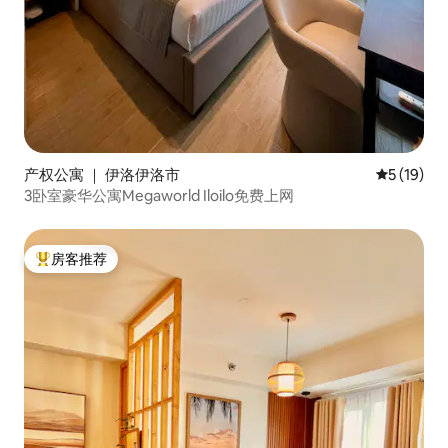
产权公寓 ｜ 伊洛伊洛市
平均评分 5
5 (19)
3卧室豪华公寓Megaworld Iloilo免费上网
房客推荐
热门「房客推荐」