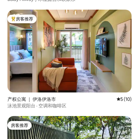
房客推荐
热门「房客推荐」
产权公寓 ｜ 伊洛伊洛市
平均评分 5
5 (10)
泳池景观阳台 · 空调和咖啡区
房客推荐
房客推荐