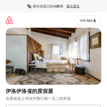
跳
部分信息已自动翻译。
显示原文
至
内
容
Use app
伊洛伊洛省的度假屋
在爱彼迎上寻找并预订独一无二的房源