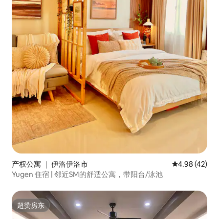
产权公寓 ｜ 伊洛伊洛市
平均评分 4.9
4.98 (42)
Yugen 住宿 | 邻近SM的舒适公寓，带阳台/泳池
超赞房东
超赞房东