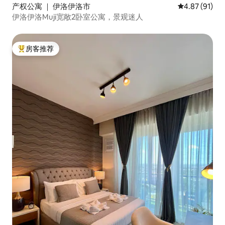
产权公寓 ｜ 伊洛伊洛市
平均评分 4.8
4.87 (91)
伊洛伊洛Muji宽敞2卧室公寓，景观迷人
房客推荐
热门「房客推荐」