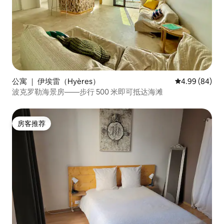
公寓 ｜ 伊埃雷（Hyères）
平均评分 4.99
4.99 (84)
波克罗勒海景房——步行 500 米即可抵达海滩
房客推荐
房客推荐