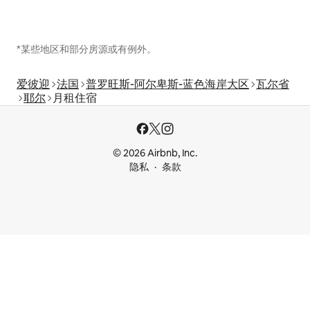
*某些地区和部分房源或有例外。
爱彼迎
法国
普罗旺斯-阿尔卑斯-蓝色海岸大区
瓦尔省
耶尔
月租住宿
© 2026 Airbnb, Inc.
隐私
条款