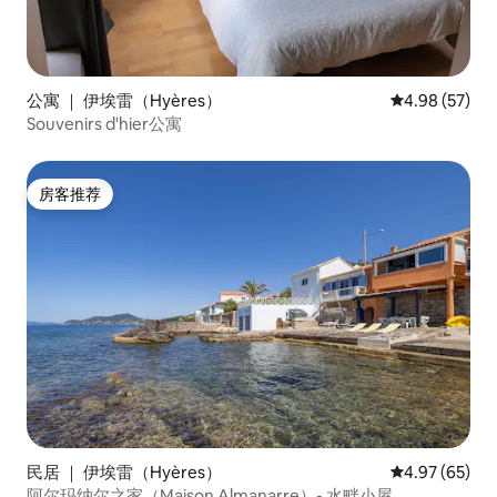
公寓 ｜ 伊埃雷（Hyères）
平均评分 4.98
4.98 (57)
Souvenirs d'hier公寓
房客推荐
房客推荐
民居 ｜ 伊埃雷（Hyères）
平均评分 4.97
4.97 (65)
阿尔玛纳尔之家（Maison Almanarre）- 水畔小屋