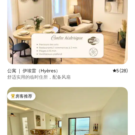
公寓 ｜ 伊埃雷（Hyères）
平均评分 5
5 (28)
舒适实用的临时住所，配备风扇
房客推荐
热门「房客推荐」