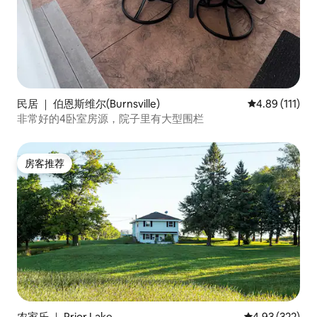
民居 ｜ 伯恩斯维尔(Burnsville)
平均评分 4.89
4.89 (111)
非常好的4卧室房源，院子里有大型围栏
房客推荐
房客推荐
农家乐 ｜ Prior Lake
平均评分 4.93
4.93 (322)