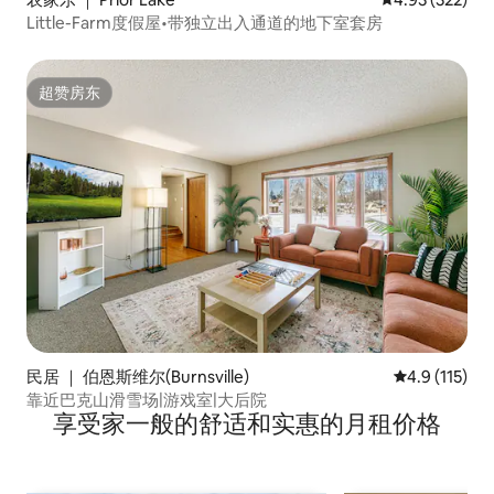
Little-Farm度假屋•带独立出入通道的地下室套房
超赞房东
超赞房东
民居 ｜ 伯恩斯维尔(Burnsville)
平均评分 4.9
4.9 (115)
靠近巴克山滑雪场|游戏室|大后院
享受家一般的舒适和实惠的月租价格