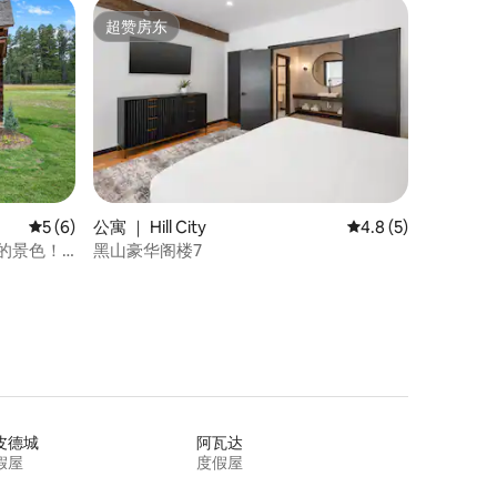
超赞房东
超赞房东
平均评分 5 分（满分 5 分），共 6 条评价
5 (6)
公寓 ｜ Hill City
平均评分 4.8 分（满
4.8 (5)
丽的景色！
黑山豪华阁楼7
皮德城
阿瓦达
假屋
度假屋