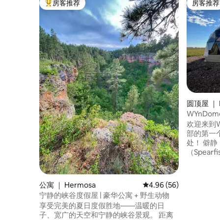
房客推荐
房客推荐
热门「房客推荐」
房客推荐
圆顶屋 ｜ B
WYnDo
欢迎来到W
部的第一
处！ 僻静，但距离最近的斯皮尔菲什镇
（Spearfi
源配备暖
能卫生间、
咖啡机，
公寓 ｜ Hermosa
平均评分 4.96 分（满分
4.96 (56)
（夜间Buf
宁静的峡谷度假屋 | 豪华公寓 + 野生动物
一张优惠券在那
享受完美的夏日度假胜地——温暖的日
地奶牛和
子、宽广的天空和宁静的峡谷景观。 距离