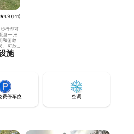
平均评分 4.9 分（满分 5 分），共 141 条评价
4.9 (141)
，步行即可
配备一张
间和俯瞰
 可欣
利设施
如果此小
屋，可容
#4，只需
片即可查看
免费停车位
空调