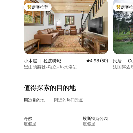
房客推荐
房客
热门「房客推荐」
热门「房
小木屋 ｜ 拉皮特城
平均评分 4.98 分（满分
4.98 (50)
民居 ｜ Cu
黑山隐蔽处•独立+热水浴缸
法国溪农
值得探索的目的地
周边目的地
附近的热门景点
丹佛
埃斯特斯公园
度假屋
度假屋