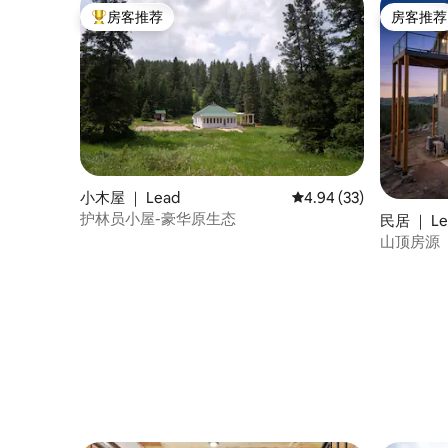
房客推荐
房客推荐
热门「房客推荐」
房客推荐
小木屋 ｜ Lead
平均评分 4.94 分（满分
4.94 (33)
护林员小屋-豪华原生态
民居 ｜ Le
山顶房源