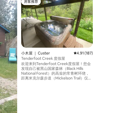
房客推荐
房客
房客推荐
热门「
The Sa
Sage是Hi
分，最多
配有一张
的床（两
配备燃气
壶、碗碟
一个带淋
缸）。 
火区、室
小木屋 ｜ Custer
平均评分 4.91 分（满分
4.91 (187)
空间。
Tenderfoot Creek 度假屋
欢迎来到Tenderfoot Creek度假屋！您会
发现自己被黑山国家森林（Black Hills
National Forest）的高耸的常青树环绕，
距离米克尔森步道（Mickelson Trail）仅几
步之遥。 您将入住这栋乡村住宅的整个主
楼或二楼。靠近所有主要的黑山景点，但
您会感觉与大自然融为一体。Tenderfoot
Creek可以伴您入睡，也可以用舒缓的喋喋
声迎接早晨。