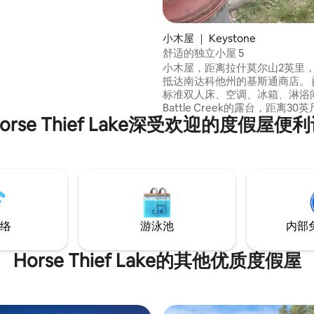
小木屋 ｜ Keystone
舒适的独立小屋 5
小木屋，距离拉什莫尔山2英里
抵达南达科他州的基斯通商店。 
标准双人床、空调、冰箱、淋浴
Battle Creek的露台，距离30英尺。
orse Thief Lake深受欢迎的度假屋便
赏周围森林山顶和峡谷的美景。 
屋不可订，或者您想预订两个小
纳4人，我们还有另一个山顶小屋
点击我们的房东（Diane）的照
两个小屋房源。 季节性开业。6月1日至10
月11日。 冬季不开放。
络
游泳池
内部
Horse Thief Lake的其他优质度假屋