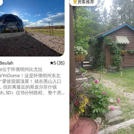
房客推荐
热门「房客推荐」
eulah
平均评分 5 分（满分 5 分），共 35 条评价
5 (35)
me位于怀俄明州比尤拉
YnDome！这是怀俄明州东北
个爱彼迎圆顶屋！ 就在黑山入口
sh, SD）仅15分钟路程。 整个房
气/制冷、迷你冰箱、电视、全功
微波炉、Keurig冰咖啡机和热
提供水瓶、酒店便利设施等。
 5 分），共 56 条评价
falo Jump开放，您还可以获得
里用餐。 我们还有迷你高
尼日利亚矮山羊在房源内漫步！