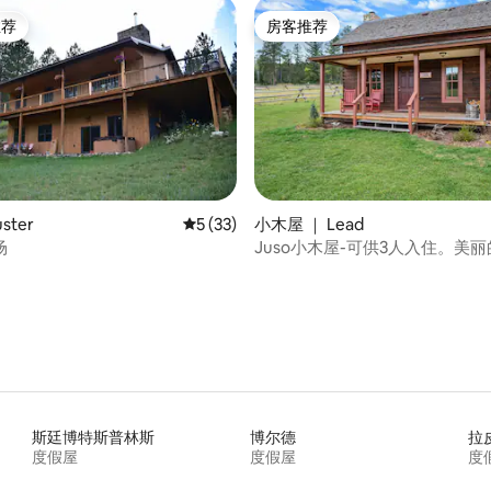
推荐
房客推荐
客推荐」
房客推荐
 5 分），共 50 条评价
ster
平均评分 5 分（满分 5 分），共 33 条评价
5 (33)
小木屋 ｜ Lead
场
Juso小木屋-可供3人入住。美
安静。宁静。
斯廷博特斯普林斯
博尔德
拉
度假屋
度假屋
度