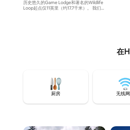
历史悠久的Game Lodge和著名的Wildlife
Loop起点仅11英里（约17.7千米）。 我们这
套新建的单卧单卫公寓坐落在壮丽的博克
斯峡谷（Box Canyon）旁边，位于布莱克
山（Black Hills）最令人叹为观止的一个角
落，是一处宁静的度假胜地。 白天可以沿
着风景优美的道路探索经典地标和无尽的
小径，然后回到房源放松身心，欣赏周围
的自然美景。
在H
厨房
无线网