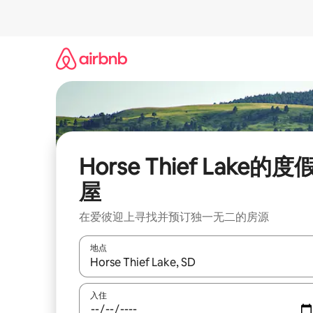
跳
至
内
容
Horse Thief Lake的度
屋
在爱彼迎上寻找并预订独一无二的房源
地点
如有搜索结果，请使用上下方向键查看，或通过点
入住