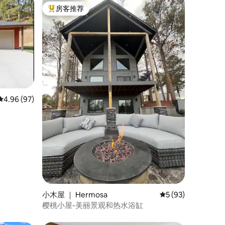
房客推荐
热门「房客推荐」
平均评分 4.96 分（满分 5 分），共 97 条评价
4.96 (97)
小木屋 ｜ Hermosa
平均评分 5 分（满分
5 (93)
樱桃小屋-美丽景观和热水浴缸