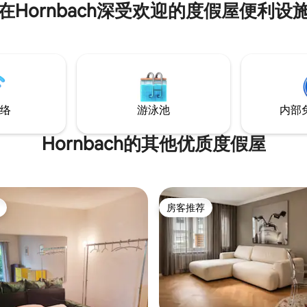
在Hornbach深受欢迎的度假屋便利设
，我会在客厅为您准备床！步行
歌剧院、市中心、电影院、餐厅
房子后面有一个带健身中心（桑
的购物中心。您可租用大楼内的
请联系我们，我们很乐意为您提
络
游泳池
内部
Hornbach的其他优质度假屋
房客推荐
房客推荐