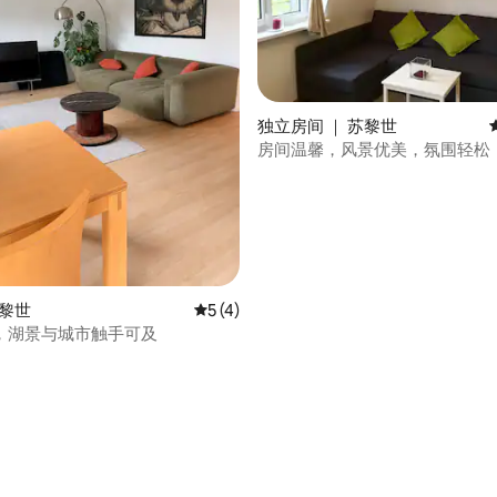
 5 分），共 18 条评价
独立房间 ｜ 苏黎世
房间温馨，风景优美，氛围轻松
苏黎世
平均评分 5 分（满分 5 分），共 4 条评价
5 (4)
，湖景与城市触手可及