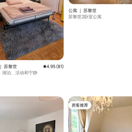
公寓 ｜ 苏黎世
 5 分），共 56 条评价
苏黎世2卧室公寓
｜ 苏黎世
平均评分 4.95 分（满分 5 分），共 81 条评价
4.95 (81)
：湖泊、活动和宁静
房客推荐
房客推荐