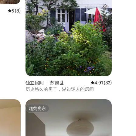
平均评分 5 分（满分 5 分），共 8 条评价
5 (8)
独立房间 ｜ 苏黎世
平均评分 4.91 分（满分
4.91 (32)
历史悠久的房子，湖边迷人的房间
超赞房东
超赞房东