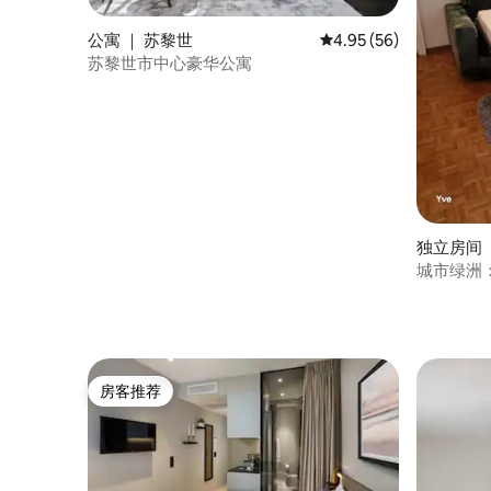
公寓 ｜ 苏黎世
平均评分 4.95 分（满分
4.95 (56)
苏黎世市中心豪华公寓
独立房间 
城市绿洲
房客推荐
房客推荐