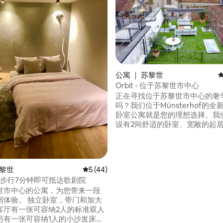
公寓 ｜ 苏黎世
Orbit - 位于苏黎世市中心
 5 分），共 8 条评价
正在寻找位于苏黎世市中心的奢
吗？我们位于Münsterhof的全
卧室公寓就是您的理想选择。我
设有2间舒适的卧室、宽敞的起
齐全的厨房和私人屋顶露台，是
城市的完美基地。我们的公寓毗
堂和著名的Bahnhofstrasse
苏黎世的许多热门景点。马上预
苏黎世
平均评分 5 分（满分 5 分），共 44 条评价
5 (44)
苏黎世的美丽和魅力！
，步行7分钟即可抵达歌剧院
世市中心的公寓，为您带来一段
立卧室，带门和加大
客厅有一张可容纳2人的标准双人
另有一张可容纳1人的小沙发床。