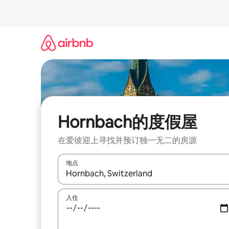
跳
至
内
容
Hornbach的度假屋
在爱彼迎上寻找并预订独一无二的房源
地点
如有搜索结果，请使用上下方向键查看，或通过点
入住