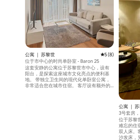
公寓 ｜ 苏黎世
平均评分 5 分（满分
5 (8)
位于市中心的时尚单卧室 - Baron 25
这套安静的公寓位于苏黎世市中心，设有
阳台，是探索这座城市文化亮点的便利基
地。 带独立卫生间的现代化单卧室公寓，
非常适合您在城市住宿。 客厅设有额外的
双人沙发床。 距离贝尔维普拉茨☞（
Bellevueplatz ） 600米 距离格罗斯明斯特
（ Grossmünster ☞ ） 900米 距离
公寓 ｜ 
Fraumünster ☞ 900米 距离苏黎世歌剧院
3号套房
☞500米 ☞ 可乘坐电梯进入
位于苏黎
难忘的住宿体验。 独
双人床。
沙发床，