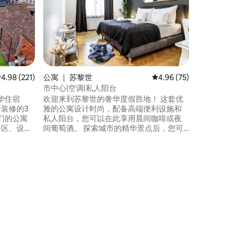
仅供1位
寓。 单间公寓没有厨房，非常适合短期住
宿。 提供：冰箱、微波炉、Nespresso咖
啡机、水壶
适合商务差旅 入住须知： –禁
洗衣 –禁止过夜访客
拍摄商业
动
平均评分 4.98 分（满分 5 分），共 221 条评价
4.98 (221)
公寓 ｜ 苏黎世
平均评分 4.96 分（满分
4.96 (75)
市中心|空调|私人阳台
华住宿
欢迎来到苏黎世的奢华度假胜地！ 这套优
新装修的3
雅的公寓设计时尚，配备高端便利设施和
们的公寓
私人阳台，您可以在此享用晨间咖啡或夜
居区、设备
间葡萄酒。 探索城市的精华景点后，您可
探索这座
以在房源中放松身心，这些景点距离房源
邻圣母教
仅几步之遥。 无论您是商务差旅还是休闲
，可轻松前往
度假，这处精致的度假屋都将为您带来舒
订，体验
适、便利和放纵的体验。 马上预订，享受
难忘的苏黎世住宿体验！