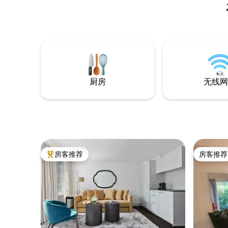
请联系我
即可抵达
和湖泊。
拿蒸汽）
停车位。
供帮助。
厨房
无线网
房客推荐
房客推荐
热门「房客推荐」
房客推荐