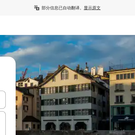
部分信息已自动翻译。
显示原文
击或滑动手势浏览。