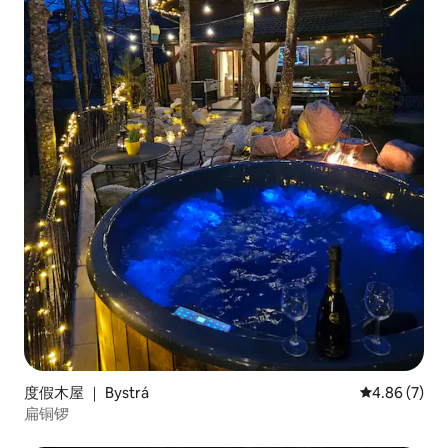
度假木屋 ｜ Bystrá
平均评分 4.8
4.86 (7)
扁铜锣