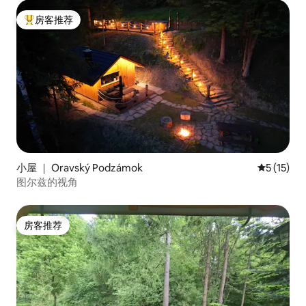
房客推荐
热门「房客推荐」
小屋 ｜ Oravský Podzámok
平均评分 5
5 (15)
图尔兹的视角
房客推荐
房客推荐