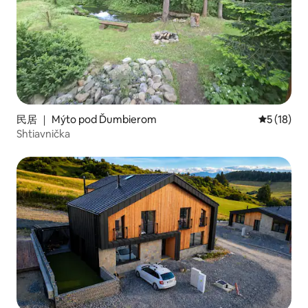
民居 ｜ Mýto pod Ďumbierom
平均评分 5
5 (18)
Shtiavnička