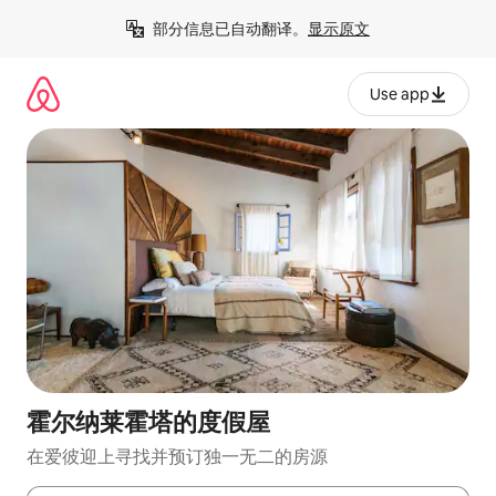
跳
部分信息已自动翻译。
显示原文
至
内
容
Use app
霍尔纳莱霍塔的度假屋
在爱彼迎上寻找并预订独一无二的房源