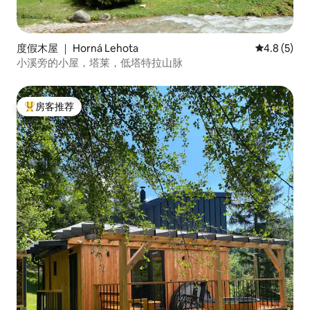
度假木屋 ｜ Horná Lehota
平均评分 4.
4.8 (5)
小溪旁的小屋，塔莱，低塔特拉山脉
房客推荐
热门「房客推荐」