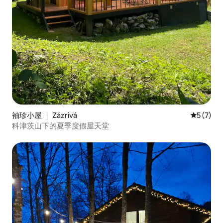
袖珍小屋 ｜ Zázrivá
平均评分 
5 (7)
科津茨山下的夏季度假屋天堂