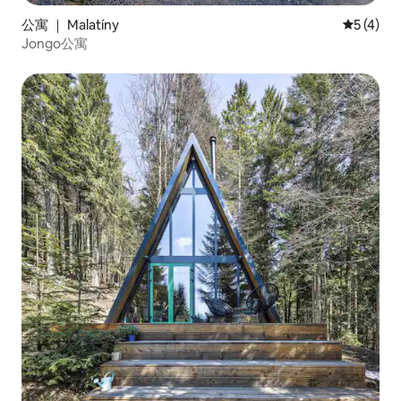
公寓 ｜ Malatíny
平均评分 
5 (4)
Jongo公寓