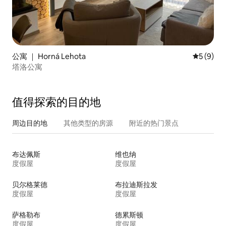
公寓 ｜ Horná Lehota
平均评分 
5 (9)
塔洛公寓
值得探索的目的地
周边目的地
其他类型的房源
附近的热门景点
布达佩斯
维也纳
度假屋
度假屋
贝尔格莱德
布拉迪斯拉发
度假屋
度假屋
萨格勒布
德累斯顿
度假屋
度假屋