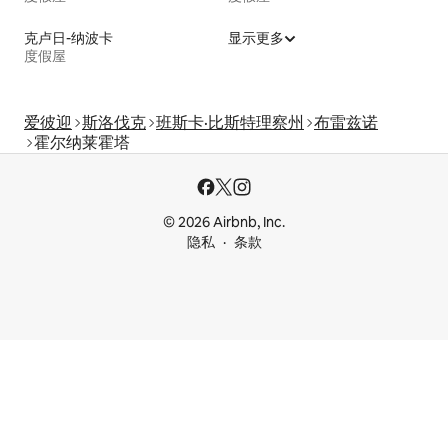
克卢日-纳波卡
显示更多
度假屋
爱彼迎
斯洛伐克
班斯卡·比斯特理察州
布雷兹诺
霍尔纳莱霍塔
© 2026 Airbnb, Inc.
隐私
条款