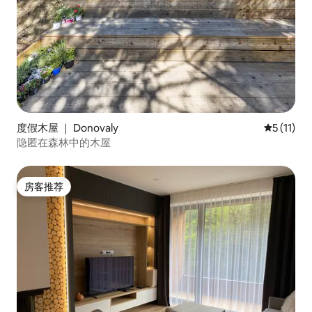
度假木屋 ｜ Donovaly
平均评分 5
5 (11)
隐匿在森林中的木屋
房客推荐
房客推荐