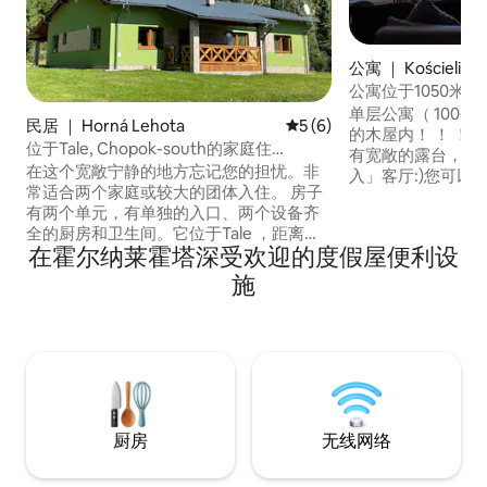
公寓 ｜ Kościelisk
公寓位于1050米
住8人
单层公寓（ 100平
民居 ｜ Horná Lehota
平均评分 5 分（满分 5 分）
5 (6)
的木屋内！ ！ ！
位于Tale, Chopok-south的家庭住
有宽敞的露台，我
宅"Zeleny Dom"
在这个宽敞宁静的地方忘记您的担忧。非
入」客厅:)您可以
常适合两个家庭或较大的团体入住。 房子
房和壁炉是免费的
有两个单元，有单独的入口、两个设备齐
水浴缸）需额外支付
全的厨房和卫生间。它位于Tale ，距离灰
时）到达Gubałó
在霍尔纳莱霍塔深受欢迎的度假屋便利设
熊高尔夫球场500米，位置安静。5公里内
Krupówki （ 
有3个滑雪胜地（ Ski Myto pod
路线、滑雪斜坡！
施
Dumbierom、Tale和Chopok Juh ）。 夏
季有无尽的徒步旅行试点项目，冬季有越
野滑雪。开车5分钟即可抵达餐厅和多种健
康场所。
厨房
无线网络