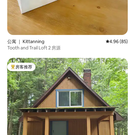
公寓 ｜ Kittanning
平均评分 4.96
4.96 (85)
Tooth and Trail Loft 2 房源
房客推荐
热门「房客推荐」