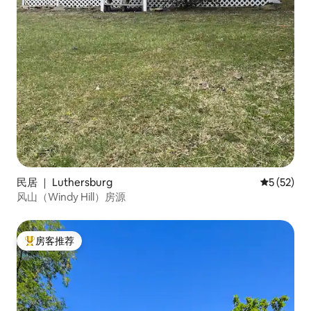
民居 ｜ Luthersburg
平均评分 5
5 (52)
风山（Windy Hill）房源
房客推荐
热门「房客推荐」