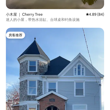
小木屋 ｜ Cherry Tree
平均评分 4.89
4.89 (84)
迷人的小屋，带热水浴缸、台球桌和钓鱼设施
房客推荐
房客推荐