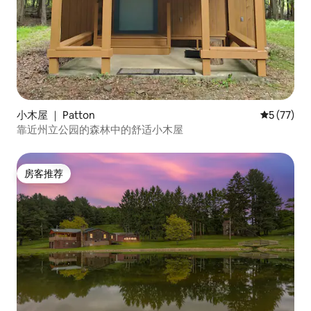
小木屋 ｜ Patton
平均评分 5
5 (77)
靠近州立公园的森林中的舒适小木屋
房客推荐
房客推荐