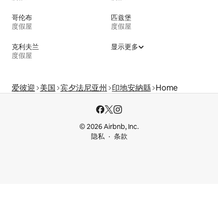
哥伦布
匹兹堡
度假屋
度假屋
克利夫兰
显示更多
度假屋
爱彼迎
美国
宾夕法尼亚州
印地安納縣
Home
© 2026 Airbnb, Inc.
隐私
条款