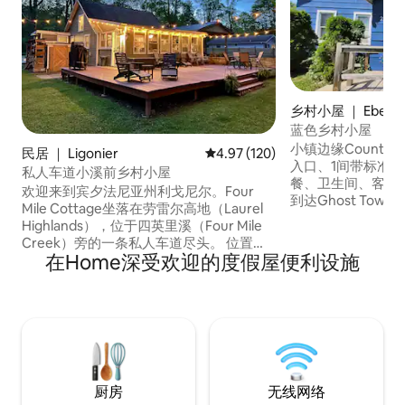
乡村小屋 ｜ Ebensb
蓝色乡村小屋
小镇边缘Country
民居 ｜ Ligonier
平均评分 4.97 分（满分 5 分），共
4.97 (120)
入口、1间带标准
私人车道小溪前乡村小屋
餐、卫生间、客厅
欢迎来到宾夕法尼亚州利戈尼尔。Four
到达Ghost To
Mile Cottage坐落在劳雷尔高地（Laurel
Ebensburg镇
Highlands），位于四英里溪（Four Mile
Legends健身房、Na
Creek）旁的一条私人车道尽头。 位置便
罗娜湖公园。该地
在Home深受欢迎的度假屋便利设施
利！我们距离Idlewild公园和Soak Zone、
斯大学、阿洛伊修
Ligonier Diamond、Laurel Mountain滑雪
斯敦大学、宾夕法
度假村、徒步道、Mtb徒步道、酒庄和啤
宾夕法尼亚州立大
酒厂不远。距离七泉（Seven Springs）、
尔图纳分校。
隐谷（Hidden Valley）、内马科林
（Nemacolin）、俄亥俄派尔（Ohio
Pyle）和格林斯堡赌场（Greensburg
LIVE Casino）不到1小时车程。这个位置非
厨房
无线网络
常适合冒险或放松的度假。