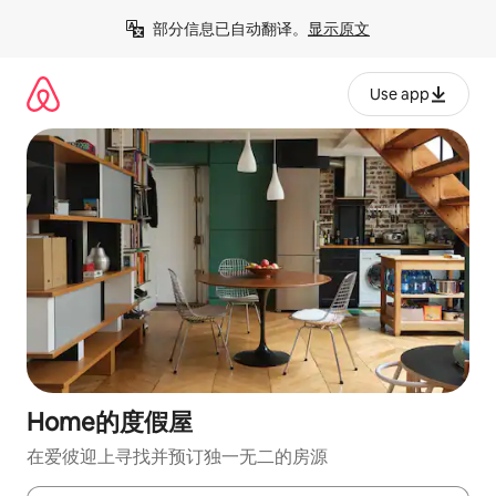
跳
部分信息已自动翻译。
显示原文
至
内
容
Use app
Home的度假屋
在爱彼迎上寻找并预订独一无二的房源