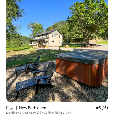
民居 ｜ New Bethlehem
平均评分 5
5 (16)
Redbank Retreat •滨水•热水浴缸•火坑