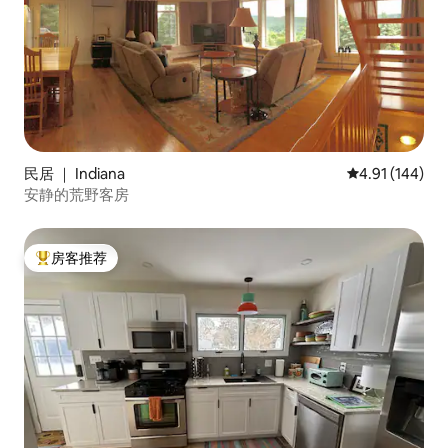
民居 ｜ Indiana
平均评分 4.91
4.91 (144)
安静的荒野客房
房客推荐
热门「房客推荐」