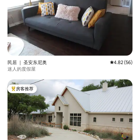
民居 ｜ 圣安东尼奥
平均评分 4.82
4.82 (56)
迷人的度假屋
房客推荐
热门「房客推荐」