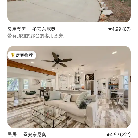
客用套房 ｜ 圣安东尼奥
平均评分 4.99
4.99 (67)
带有顶棚的露台的客用套房。
房客推荐
热门「房客推荐」
民居 ｜ 圣安东尼奥
平均评分 4.97
4.97 (227)