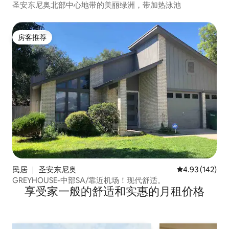
圣安东尼奥北部中心地带的美丽绿洲，带加热泳池
房客推荐
房客推荐
民居 ｜ 圣安东尼奥
平均评分 4.93
4.93 (142)
GREYHOUSE-中部SA/靠近机场！现代舒适。
享受家一般的舒适和实惠的月租价格