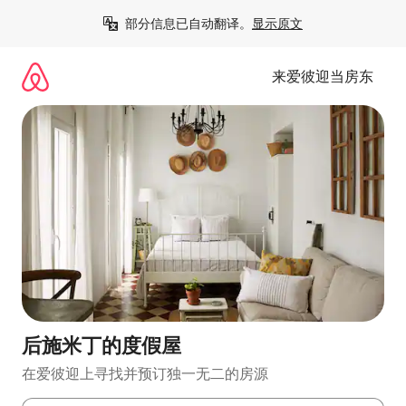
跳
部分信息已自动翻译。
显示原文
至
内
容
来爱彼迎当房东
后施米丁的度假屋
在爱彼迎上寻找并预订独一无二的房源