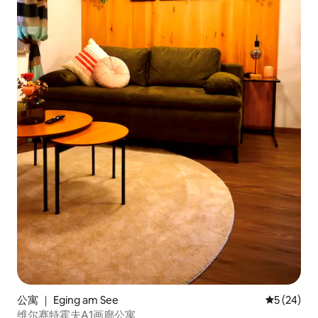
公寓 ｜ Eging am See
平均评分 5
5 (24)
维尔赛特霍夫A1画廊公寓