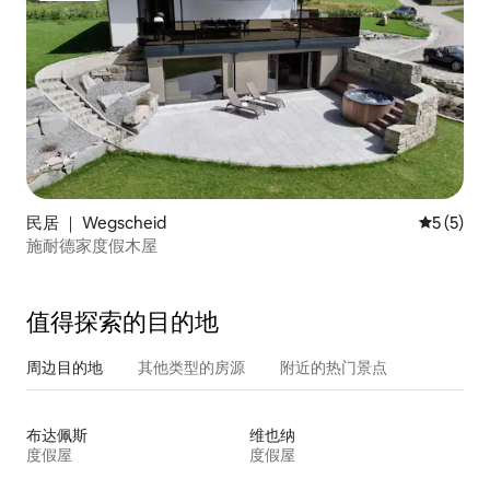
民居 ｜ Wegscheid
平均评分 
5 (5)
施耐德家度假木屋
值得探索的目的地
周边目的地
其他类型的房源
附近的热门景点
布达佩斯
维也纳
度假屋
度假屋