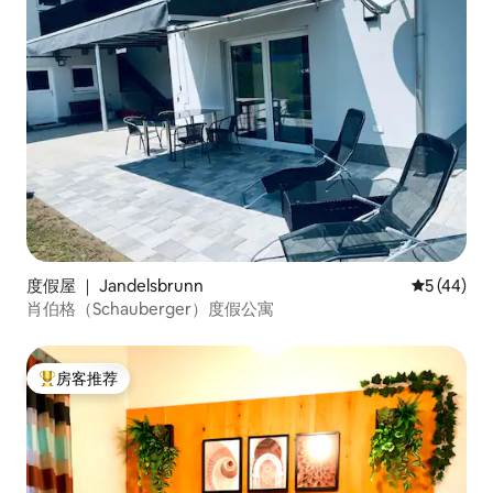
度假屋 ｜ Jandelsbrunn
平均评分 5
5 (44)
肖伯格（Schauberger）度假公寓
房客推荐
热门「房客推荐」