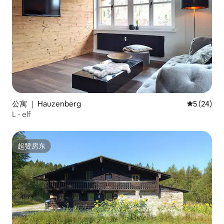
公寓 ｜ Hauzenberg
平均评分 5
5 (24)
L - elf
超赞房东
超赞房东