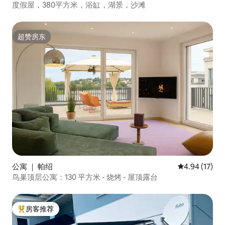
度假屋，380平方米，浴缸，湖景，沙滩
超赞房东
超赞房东
公寓 ｜ 帕绍
平均评分 4.9
4.94 (17)
鸟巢顶层公寓：130 平方米 - 烧烤 - 屋顶露台
房客推荐
热门「房客推荐」