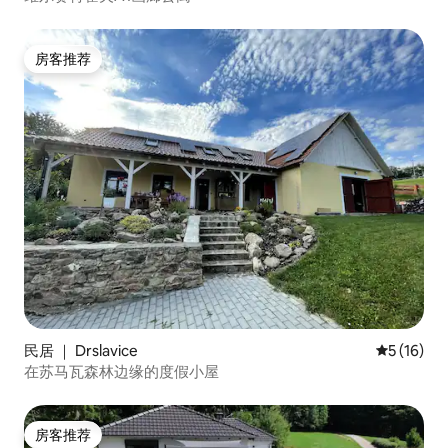
房客推荐
房客推荐
民居 ｜ Drslavice
平均评分 5
5 (16)
在苏马瓦森林边缘的度假小屋
房客推荐
房客推荐