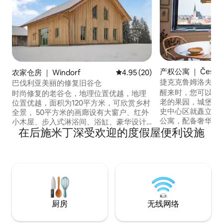
产权公寓 ｜ Český 
农家仓房 ｜ Windorf
平均评分 4.95 分（满分 5 分），
4.95 (20)
捷克克鲁姆洛夫城
巴伐利亚美丽的修复旧谷仓
醒来时，您可以俯
时尚修复的老谷仓，地理位置优越，地理
老的果园，城堡、
位置优越，面积为120平方米，可欣赏乡村
史中心区就矗立在
全景， 50平方米的画廊设有大窗户、红外
公寓，配备奢华家
小木屋、步入式淋浴间、浴缸、豪华设计
子旁边有免费停车
在后施米丁深受欢迎的度假屋便利设施
师厨房、配备电动地暖的大理石地板、
达市中心。乘车3
1700年历史悠久的瓷砖炉灶和带围栏的花
（Lipno），一
园，可供您随心所欲的狗狗使用。 距离帕
园（Šumava Nati
绍仅15分钟车程，距离高速公路3分钟车
和国最密集的标记
程，距离多瑙河10分钟车程。 2025年11月
口。
起可订
厨房
无线网络