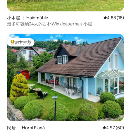
小木屋 ｜ Haidmühle
平均评分 4.8
4.83 (18)
最多可容纳24人的古朴Winklbauerhaisl小屋
房客推荐
热门「房客推荐」
民居 ｜ Horní Planá
平均评分 4.97
4.97 (60)