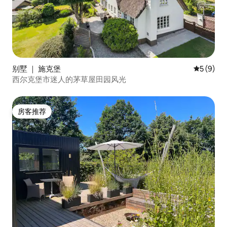
别墅 ｜ 施克堡
平均评分 
5 (9)
西尔克堡市迷人的茅草屋田园风光
房客推荐
房客推荐