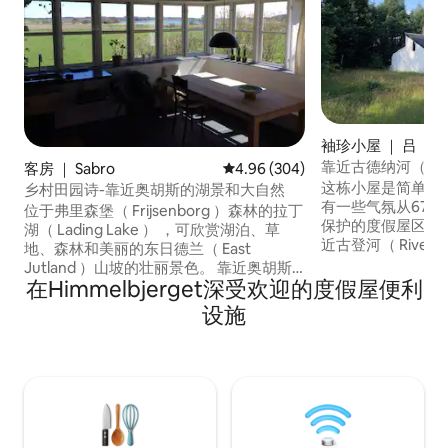
袖珍小屋 ｜ 吕
靠近古德纳河（Gu
客房 ｜ Sabro
平均评分 4.96 分（满分 5 分），共
4.96 (304)
块上的小别墅
这栋小屋是简单的
乡村田园诗-靠近奥胡斯的湖景和大自然
有一些气氛从67年
位于弗里森堡（ Frijsenborg ）森林的拉丁
保护的度假屋区域（ 
湖（ Lading Lake ） ，可欣赏湖泊、草
近古登河（ River
地、森林和美丽的东日德兰（ East
桥和独木舟的公共区
Jutland ）山坡的壮丽景色。 靠近奥胡斯
Heather山丘就在附近。 现
在Himmelbjerget深受欢迎的度假屋便利
（ Aarhus ） -距离市中心约20分钟。 明
件，我们有自己的
亮、新装修、温馨舒适、美味的独立房
设施
件。 Sverre是一名
源，可供2人入住。 周围环境安静而美丽。
是编织工。 我们甚至住在邻近的房子里
适合大自然爱好者的宝石。 周围环绕着森
（和工作） ，当
林，适合美丽的散步。 靠近Silkeborg、
务。
Aarhus、Randers。 乐高乐园（
Legoland ）、Den Gamle By in Aarhus、
ARoS、Moesgaard博物馆，以及拥有海滩
和森林的东日德兰（ East Jutland ）美丽