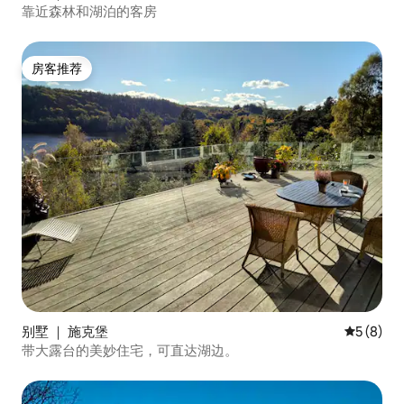
靠近森林和湖泊的客房
房客推荐
房客推荐
别墅 ｜ 施克堡
平均评分 
5 (8)
带大露台的美妙住宅，可直达湖边。