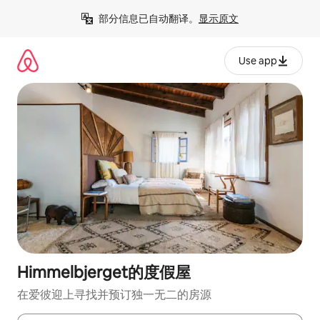
跳
部分信息已自动翻译。
显示原文
至
内
容
Use app
Himmelbjerget的度假屋
在爱彼迎上寻找并预订独一无二的房源