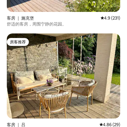
客房 ｜ 施克堡
平均评分 4.9
4.9 (231)
舒适的客房，周围宁静的花园。
房客推荐
房客推荐
客房 ｜ 吕
平均评分 4.86
4.86 (29)