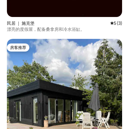
民居 ｜ 施克堡
平均评分 
5 (3)
漂亮的度假屋，配备桑拿房和冷水浴缸。
房客推荐
房客推荐