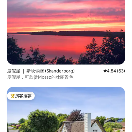
度假屋 ｜ 斯坎讷堡 (Skanderborg)
平均评分 4.84
4.84 (63)
度假屋，可欣赏Mossø的壮丽景色
房客推荐
热门「房客推荐」