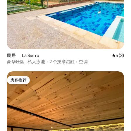
民居 ｜ La Sierra
平均评分 
5 (3)
豪华庄园 | 私人泳池 + 2 个按摩浴缸 + 空调
房客推荐
房客推荐