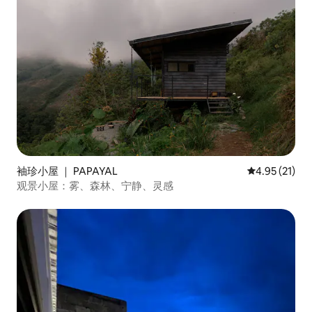
袖珍小屋 ｜ PAPAYAL
平均评分 4.9
4.95 (21)
观景小屋：雾、森林、宁静、灵感