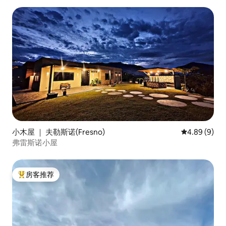
小木屋 ｜ 夫勒斯诺(Fresno)
平均评分 4.8
4.89 (9)
弗雷斯诺小屋
房客推荐
热门「房客推荐」