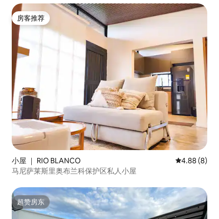
房客推荐
房客推荐
小屋 ｜ RIO BLANCO
平均评分 4.8
4.88 (8)
马尼萨莱斯里奥布兰科保护区私人小屋
超赞房东
超赞房东