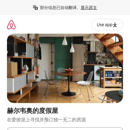
跳
部分信息已自动翻译。
显示原文
至
内
容
Use app
赫尔韦奥的度假屋
在爱彼迎上寻找并预订独一无二的房源