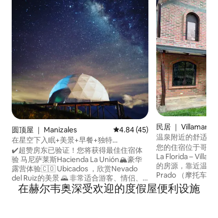
民居 ｜ Villamaría
圆顶屋 ｜ Manizales
平均评分 4.84 分（满分 5 分），
4.84 (45)
温泉附近的舒适乡
在星空下入眠+美景+早餐+独特
您的住宿位于哥伦比
@Manzales
✔️超赞房东已验证！您将获得最佳住宿体
La Florida – V
验 马尼萨莱斯Hacienda La Unión🏔️豪华
的房源，靠近温泉、Bos
露营体验🇨🇴 Ubicados ，欣赏Nevado
Prado （摩托车
del Ruiz的美景 🌄 非常适合游客、情侣、
泳池）、UNAL和Mani
在赫尔韦奥深受欢迎的度假屋便利设施
朋友和家庭入住。 👨‍👧‍👧 配备了我们所需
Starlink 高
的一切，床单、保温袋、毛巾、清洁用品
程工作或娱乐。 距离徒步道、咖啡文化、
🛏️ 我们提供： ✅含早餐 🚽浴室提供热水
户外运动和美食仅
🛏️舒适的半双人床、泡芙和椅子 生物乙醇