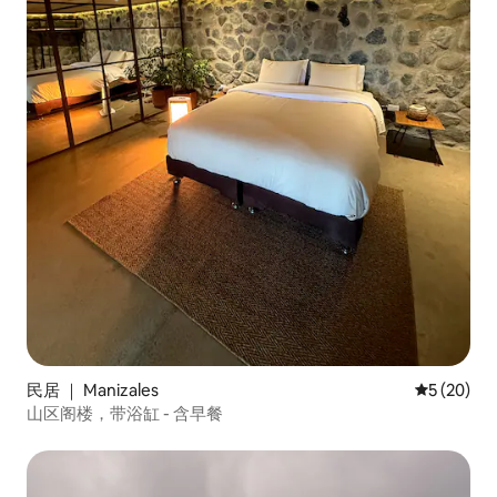
民居 ｜ Manizales
平均评分 5
5 (20)
山区阁楼，带浴缸 - 含早餐