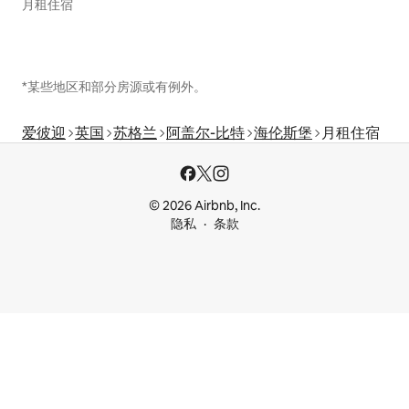
月租住宿
*某些地区和部分房源或有例外。
爱彼迎
英国
苏格兰
阿盖尔-比特
海伦斯堡
月租住宿
© 2026 Airbnb, Inc.
隐私
条款