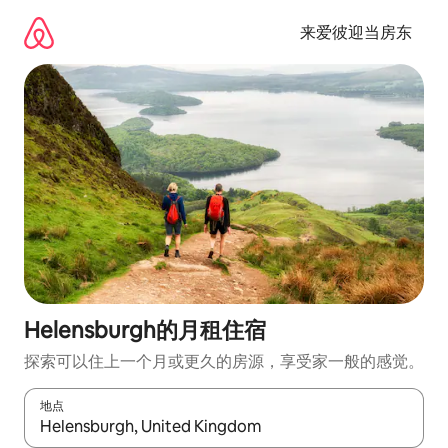
跳
至
来爱彼迎当房东
内
容
Helensburgh的月租住宿
探索可以住上一个月或更久的房源，享受家一般的感觉。
地点
如有搜索结果，请使用上下方向键查看，或通过点击或滑动手势浏