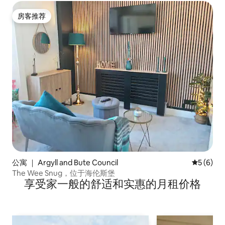
房客推荐
房客推荐
公寓 ｜ Argyll and Bute Council
平均评分 
5 (6)
The Wee Snug，位于海伦斯堡
享受家一般的舒适和实惠的月租价格