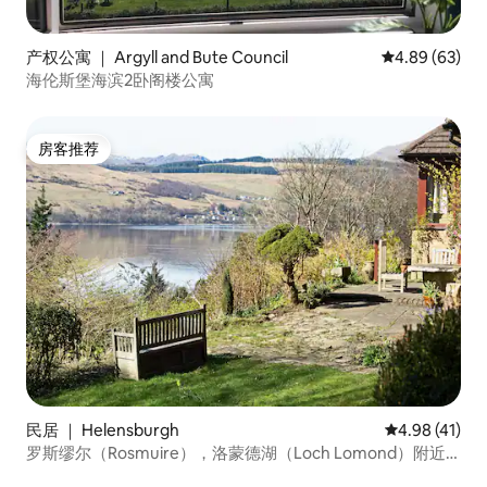
产权公寓 ｜ Argyll and Bute Council
平均评分 4.89
4.89 (63)
海伦斯堡海滨2卧阁楼公寓
房客推荐
房客推荐
民居 ｜ Helensburgh
平均评分 4.9
4.98 (41)
罗斯缪尔（Rosmuire），洛蒙德湖（Loch Lomond）附近
的海景和山景