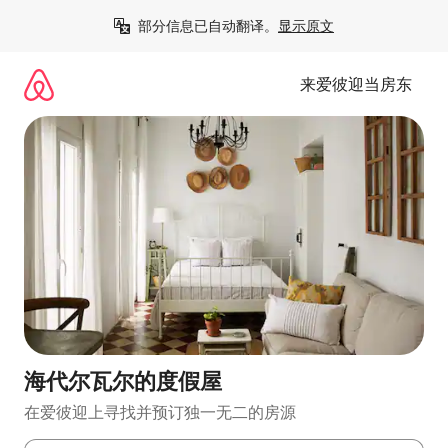
跳
部分信息已自动翻译。
显示原文
至
内
容
来爱彼迎当房东
海代尔瓦尔的度假屋
在爱彼迎上寻找并预订独一无二的房源