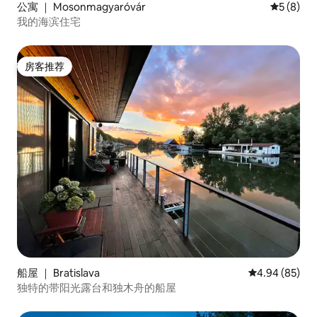
公寓 ｜ Mosonmagyaróvár
平均评分 
5 (8)
我的海滨住宅
房客推荐
房客推荐
船屋 ｜ Bratislava
平均评分 4.94
4.94 (85)
独特的带阳光露台和独木舟的船屋