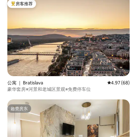
房客推荐
热门「房客推荐」
公寓 ｜ Bratislava
平均评分 4.97
4.97 (68)
豪华套房※河景和老城区景观※免费停车位
超赞房东
超赞房东