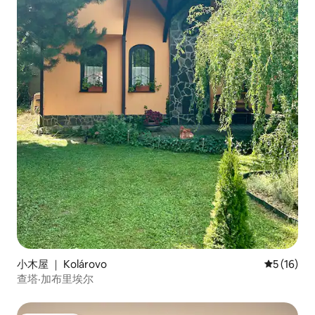
小木屋 ｜ Kolárovo
平均评分 5
5 (16)
查塔·加布里埃尔