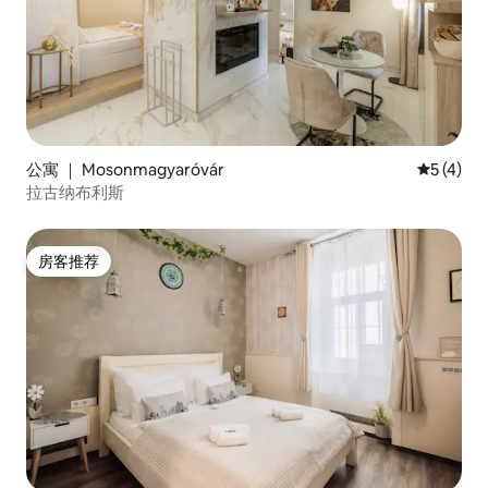
公寓 ｜ Mosonmagyaróvár
平均评分 
5 (4)
拉古纳布利斯
房客推荐
房客推荐