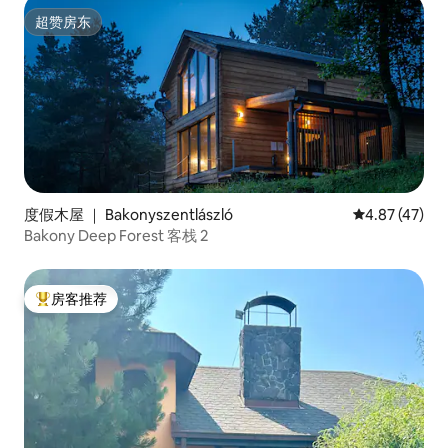
超赞房东
超赞房东
度假木屋 ｜ Bakonyszentlászló
平均评分 4.8
4.87 (47)
Bakony Deep Forest 客栈 2
房客推荐
热门「房客推荐」