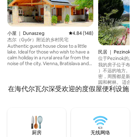
小屋 ｜ Dunaszeg
平均评分 4.84 分（满分 5 分），共
4.84 (148)
杰尔（Győr）附近的乡村民宅
Authentic guest house close to a little
民居 ｜ Pezinok
lake. Ideal for those who wish to have a
calm holiday in a rural area far from the
位于Pezinok
noise of the city. Vienna, Bratislava and
拉发
我的房子位于布拉迪斯拉
Budapest are about one/two hours drive
）不远的地方。（ 
from here. Lipót thermal bath is 15
密，周围都是新建
minutes. Parking in front of the
园和树林。 适合6人入住。 楼下区域包括
property, in the street is safe and free of
在海代尔瓦尔深受欢迎的度假屋便利设施
一个宽敞的开放式
charge
电视和厨房，配备
箱、烤箱、微波炉和
宽敞的卧室。 每
一间带浴缸、淋浴
卫生间。 这栋房
团体、情侣或独自
者，适合几天住宿
厨房
无线网络
个带小游泳池的大