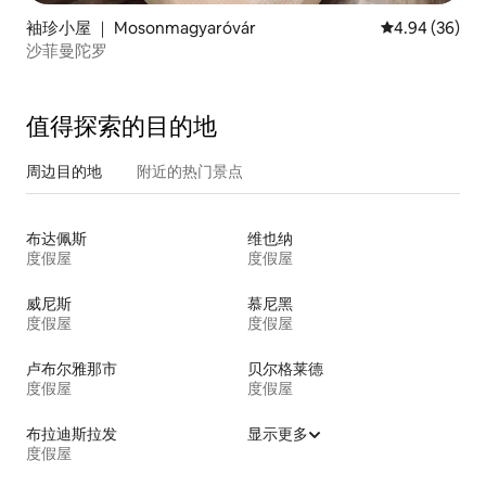
袖珍小屋 ｜ Mosonmagyaróvár
平均评分 4.94
4.94 (36)
沙菲曼陀罗
值得探索的目的地
周边目的地
附近的热门景点
布达佩斯
维也纳
度假屋
度假屋
威尼斯
慕尼黑
度假屋
度假屋
卢布尔雅那市
贝尔格莱德
度假屋
度假屋
布拉迪斯拉发
显示更多
度假屋