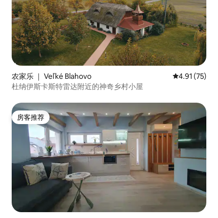
农家乐 ｜ Veľké Blahovo
平均评分 4.9
4.91 (75)
杜纳伊斯卡斯特雷达附近的神奇乡村小屋
房客推荐
房客推荐