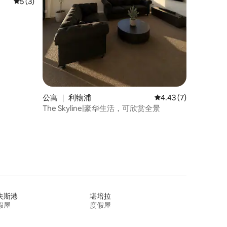
平均评分 5 分（满分 5 分），共 3 条评价
5 (3)
公寓 ｜ 利物浦
平均评分 4.43 分（满
4.43 (7)
The Skyline|豪华生活，可欣赏全景
夫斯港
堪培拉
假屋
度假屋