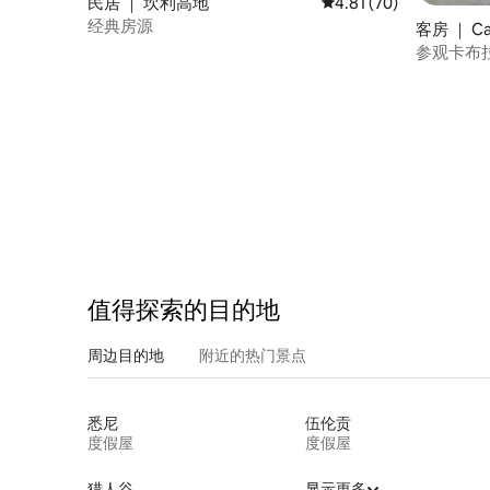
民居 ｜ 坎利高地
平均评分 4.81 分（满分
4.81 (70)
经典房源
客房 ｜ Ca
参观卡布
值得探索的目的地
周边目的地
附近的热门景点
悉尼
伍伦贡
度假屋
度假屋
猎人谷
显示更多