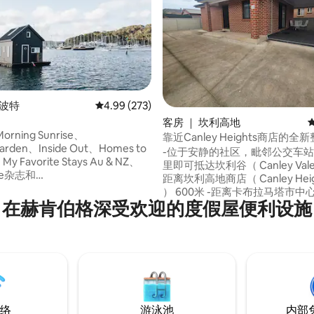
 5 分），共 25 条评价
纽波特
平均评分 4.99 分（满分 5 分），共 273 条评价
4.99 (273)
客房 ｜ 坎利高地
orning Sunrise、
靠近Canley Heights商店的全
arden、Inside Out、Homes to
-位于安静的社区，毗邻公交车站
My Favorite Stays Au & NZ、
里即可抵达坎利谷（ Canley Vale
ile杂志和
距离坎利高地商店（ Canley Heigh
husmagasinet（欧洲）上看到 咸
） 600米 -距离卡布拉马塔市中心1.5公里 -
，拍打的水声，闪闪发光的太
在赫肯伯格深受欢迎的度假屋便利设施
距离利物浦韦斯特菲尔德5公里 -
的涟漪……一种宁静的感觉，仿佛
有标准双人床和内置衣柜 -独立
去。Salty Dog是一个既舒适又
机。 -设备齐全的时尚厨房，配
的空间，是一个木制的双人船
和烹饪设施 -房源前有停车位和街边停车位
您放松身心，只是"存在"，远离喧
-免费高速5G无线网络，不限流
与大自然建立联系。
宠物， 禁止举办派对。
络
游泳池
内部