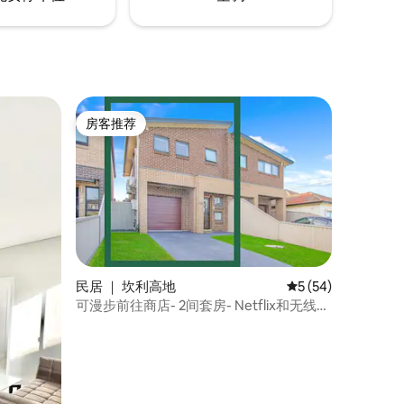
房客推荐
房客推荐
民居 ｜ 坎利高地
平均评分 5 分（满分
5 (54)
可漫步前往商店- 2间套房- Netflix和无线网
络！