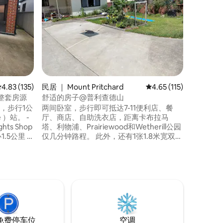
观
欢迎携带宠
RETREAT
AUSTR
源。 这
宅」，坐落
诗般的灌
这栋小房
论是白天
天际线的
平均评分 4.83 分（满分 5 分），共 135 条评价
4.83 (135)
民居 ｜ Mount Pritchard
平均评分 4.65 分（满分
4.65 (115)
出和日落
新整套房源
舒适的房子@普利查德山
，步行1公
两间卧室，步行即可抵达7-11便利店、餐
 ）站。 -
厅、商店、自助洗衣店，距离卡布拉马
ts Shop
塔、利物浦、Prairiewood和Wetherill公园
仅几分钟路程。 此外，还有1张1.8米宽双人
 2间卧室配
床、1张双人床和1张单人床、免费无线网
浴室和洗衣
络、大客厅配备65英寸带Netflix的65英寸
有石头长凳
智能电视。 冰箱，每个房间都有自己的空
调……房子配备了厨房、烤箱、木地板和前
量 禁止携带
院，这些都是您的团体专用的。 我们将提
供干净的床单和毛巾。 禁止举办派对和携
带宠物
免费停车位
空调