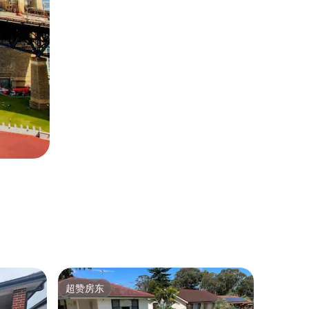
袖珍小屋 ｜
超赞房东
房客
超赞房东
热门「
Razor 