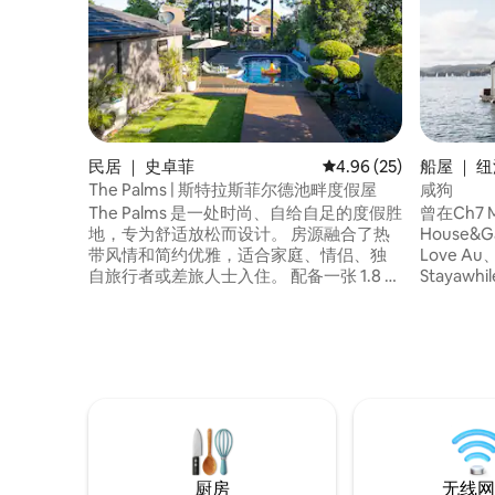
民居 ｜ 史卓菲
平均评分 4.96 分（满分
4.96 (25)
船屋 ｜ 
The Palms | 斯特拉斯菲尔德池畔度假屋
咸狗
The Palms 是一处时尚、自给自足的度假胜
曾在Ch7 M
地，专为舒适放松而设计。 房源融合了热
House&G
带风情和简约优雅，适合家庭、情侣、独
Love Au、
自旅行者或差旅人士入住。 配备一张 1.8 米
Stayawh
宽双人床、沙发床、工作区和设施齐全的
Sommer
厨房。 您可以在泳池边放松身心，也可以
咸的空气
在花园景观中放松身心。 距离悉尼奥林匹
阳，周围
克公园（Sydney Olympic Park）和雅高体
世界已然远
育场（Accor Stadium）仅 8 分钟车程，毗
面向水域
邻斯特拉斯菲尔德（Strathfield）和伯伍德
屋，邀请
（Burwood）的餐饮、咖啡馆、购物和交
嚣，重新
通设施。 免费无线网络和路边停车。 最多
可招待4位房客。
厨房
无线网