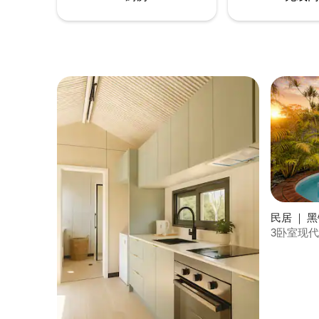
民居 ｜ 
3卧室现
室