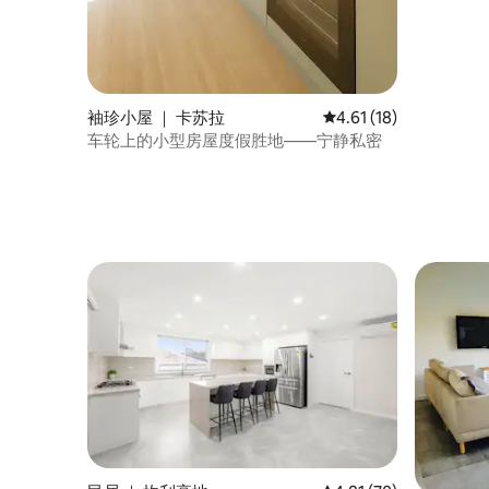
袖珍小屋 ｜ 卡苏拉
平均评分 4.61 分（满分
4.61 (18)
车轮上的小型房屋度假胜地——宁静私密