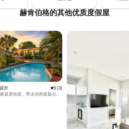
赫肯伯格的其他优质度假屋
黑镇市
平均评分 5 分（满分 5 分），共 3 条评价
5 (3)
代家庭度假屋，带泳池和家庭办公