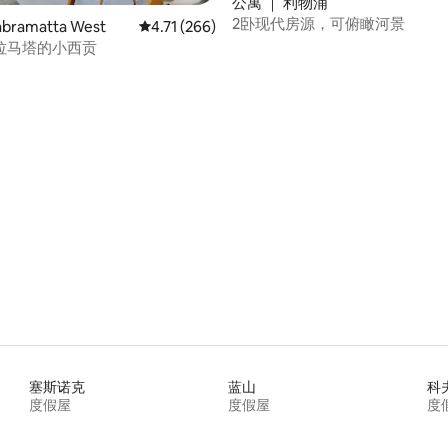
 5 分），共 70 条评价
公寓 ｜ 利物浦
2卧现代房源，可俯瞰河景
bramatta West
平均评分 4.71 分（满分 5 分），共 266 条评价
4.71 (266)
拉马塔的小西贡
塞斯诺克
蓝山
科
度假屋
度假屋
度