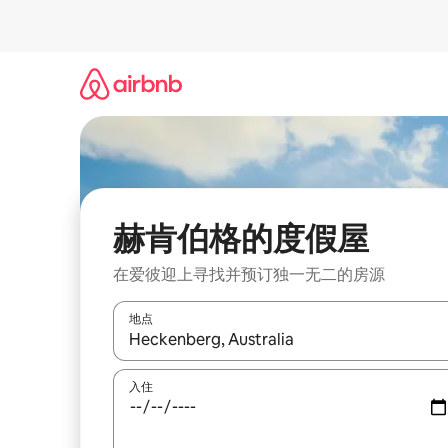
跳
至
内
容
赫肯伯格的度假屋
在爱彼迎上寻找并预订独一无二的房源
地点
如有搜索结果，请使用上下方向键查看，或通过点
入住