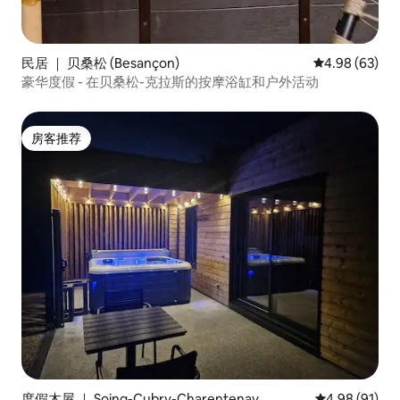
民居 ｜ 贝桑松 (Besançon)
平均评分 4.98
4.98 (63)
豪华度假 - 在贝桑松-克拉斯的按摩浴缸和户外活动
房客推荐
房客推荐
度假木屋 ｜ Soing-Cubry-Charentenay
平均评分 4.9
4.98 (91)