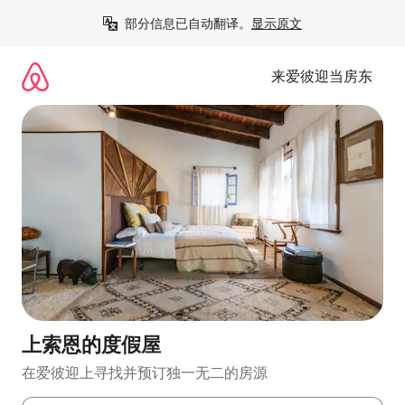
跳
部分信息已自动翻译。
显示原文
至
内
容
来爱彼迎当房东
上索恩的度假屋
在爱彼迎上寻找并预订独一无二的房源