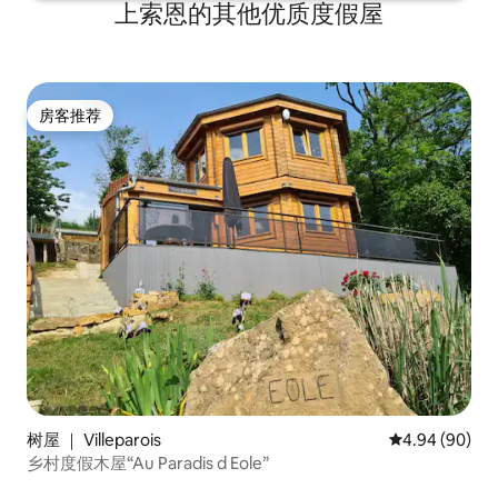
上索恩的其他优质度假屋
房客推荐
房客推荐
树屋 ｜ Villeparois
平均评分 4.94
4.94 (90)
乡村度假木屋“Au Paradis d Eole”