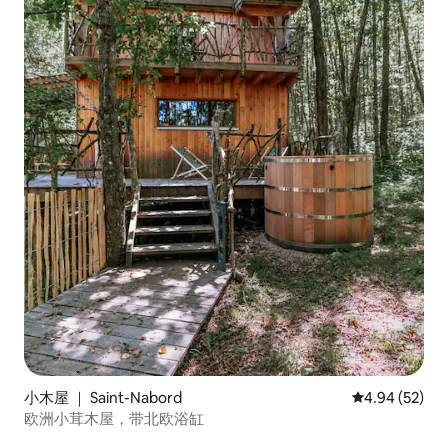
小木屋 ｜ Saint-Nabord
平均评分 4.94
4.94 (52)
欧洲小茸木屋，带北欧浴缸