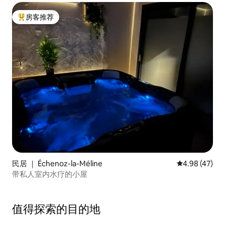
房客推荐
热门「房客推荐」
民居 ｜ Échenoz-la-Méline
平均评分 4.9
4.98 (47)
带私人室内水疗的小屋
值得探索的目的地