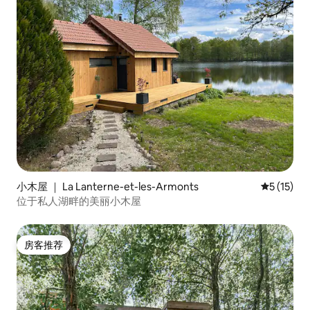
小木屋 ｜ La Lanterne-et-les-Armonts
平均评分 5
5 (15)
位于私人湖畔的美丽小木屋
房客推荐
房客推荐