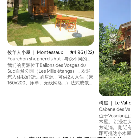
牧羊人小屋 ｜ Montessaux
平均评分 4.96 分（满分 5 分），共
4.96 (122)
Fourchon shepherd's hut -与众不同的住
宿
我们的房源位于Ballons des Vosges du
Sud自然公园（Les Mille étangs），欢迎
您入住我们舒适的房源，可供2人入住（床
160x200、床单、无线网络...）法式或俄式
早餐、私人北欧浴和桑拿（应要求提
供）。 您将保持安静，置身于大自然的中
心。 许多郊游：标记的徒步旅行、自行车
树屋 ｜ Le Val-d'Ajo
租赁、靠近滑雪度假村La Planche des
Cabane des V
Belles Filles。 查找我们的第二辆拖车，可
位于Vosgian山
容纳4-6人（2月13日起可订）。
木屋。 沉浸在大
方流淌。 附近有许多步行道和瀑布，步行
即可抵达小木屋。