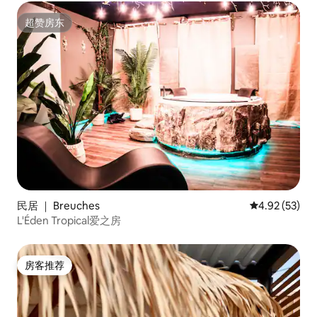
超赞房东
超赞房东
民居 ｜ Breuches
平均评分 4.9
4.92 (53)
L'Éden Tropical爱之房
房客推荐
房客推荐