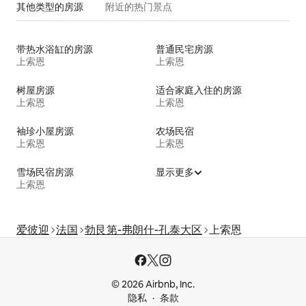
其他类型的房源
附近的热门景点
带热水浴缸的房源
普通民宅房源
上索恩
上索恩
树屋房源
适合家庭入住的房源
上索恩
上索恩
袖珍小屋房源
农场民宿
上索恩
上索恩
雪场民宿房源
显示更多
上索恩
爱彼迎
法国
勃艮第-弗朗什-孔泰大区
上索恩
© 2026 Airbnb, Inc.
隐私
条款