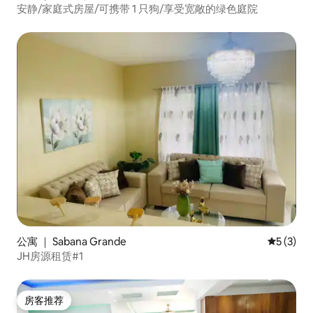
安静/家庭式房屋/可携带 1 只狗/享受宽敞的绿色庭院
公寓 ｜ Sabana Grande
平均评分 
5 (3)
JH房源租赁#1
房客推荐
房客推荐