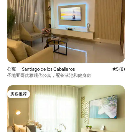
公寓 ｜ Santiago de los Caballeros
平均评分 
5 (8)
圣地亚哥优雅现代公寓，配备泳池和健身房
房客推荐
房客推荐