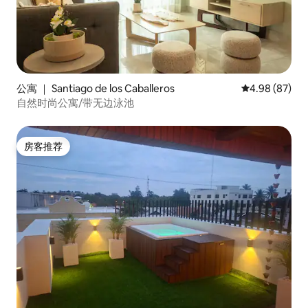
公寓 ｜ Santiago de los Caballeros
平均评分 4.98
4.98 (87)
自然时尚公寓/带无边泳池
房客推荐
房客推荐