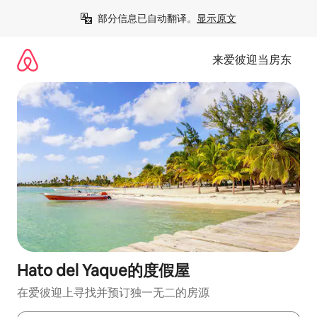
跳
部分信息已自动翻译。
显示原文
至
内
容
来爱彼迎当房东
Hato del Yaque的度假屋
在爱彼迎上寻找并预订独一无二的房源