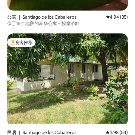
公寓 ｜ Santiago de los Caballeros
平均评分 4.94
4.94 (35)
位于黄金地段的豪华公寓 + 按摩浴缸
房客推荐
热门「房客推荐」
民居 ｜ Santiago de los Caballeros
平均评分 4.98
4.98 (54)