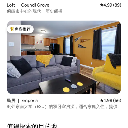
Loft ｜ Council Grove
平均评分 4.99
4.99 (89)
俯瞰市中心的现代、历史阁楼
房客推荐
热门「房客推荐」
民居 ｜ Emporia
平均评分 4.98
4.98 (66)
毗邻东南大学（ESU）的双卧室房源，适合家庭入住，提供
Disney+ 和 Hulu
值得探索的目的地