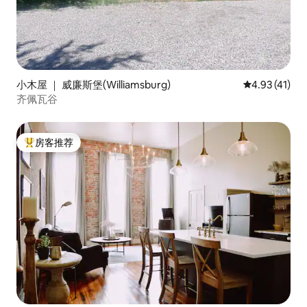
小木屋 ｜ 威廉斯堡(Williamsburg)
平均评分 4.9
4.93 (41)
齐佩瓦谷
房客推荐
热门「房客推荐」