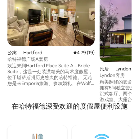
公寓 ｜ Hartford
平均评分 4.79 分（满分 5 分），
4.79 (19)
哈特福德广场A套房
欢迎来到Hartford Place Suite A – Bridle
民居 ｜ Lyndon
Suite，这是一处装潢精美的马术度假屋，
Lyndon客房
位于堪萨斯州历史悠久的哈特福德。 无论
精美翻修的农舍，
您是来Emporia旅游、参加婚礼、在Wolf
拥有5间独立套房
Creek工作、享受户外探险还是度假，
沉式客厅、两个餐
Bridle Suite都能让您尽享家一般的舒适。
游戏室、大露台、
享受钓鱼、狩猎、徒步和骑行。 距离Ole
在哈特福德深受欢迎的度假屋便利设施
遮荫庭院。 步行
Red Barn和Bobwhite Vines仅10–12分钟路
披萨店、咖啡馆、
程，距离Emporia 20分钟路程，距离Wolf
房、酒吧和烧烤店
Creek发电站（Evergy）20分钟路程。
（Melvern Lak
Lake）仅几分钟
（Topeka）和渥太