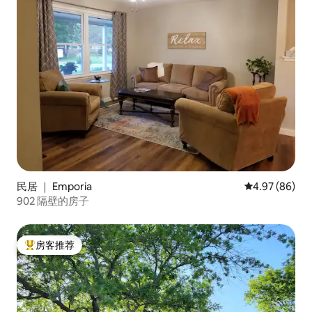
民居 ｜ Emporia
平均评分 4.97
4.97 (86)
902 隔壁的房子
房客推荐
热门「房客推荐」