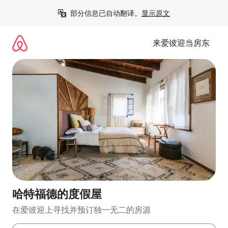
跳
部分信息已自动翻译。
显示原文
至
内
容
来爱彼迎当房东
哈特福德的度假屋
在爱彼迎上寻找并预订独一无二的房源