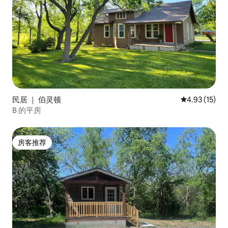
民居 ｜ 伯灵顿
平均评分 4.9
4.93 (15)
B 的平房
房客推荐
房客推荐