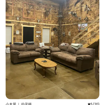
小木屋 ｜ 伯灵顿
平均评分 5
5 (20)