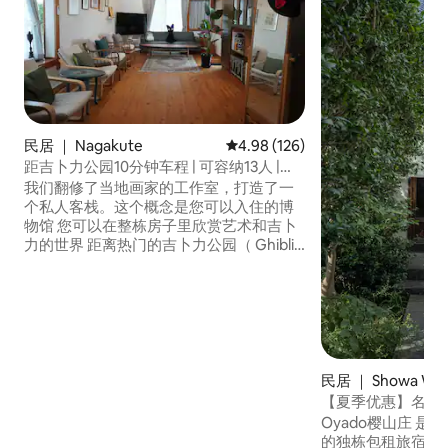
民居 ｜ Nagakute
平均评分 4.98 分（满分 5 分），共
4.98 (126)
距吉卜力公园10分钟车程 | 可容纳13人 |
200平方米整栋包场停车场，可停3辆车 |
我们翻修了当地画家的工作室，打造了一
可住宿的美术馆“Villa & Atelier”
个私人客栈。这个概念是您可以入住的博
物馆 您可以在整栋房子里欣赏艺术和吉卜
力的世界 距离热门的吉卜力公园（ Ghibli
Park ）非常近，车程10分钟（步行30分
钟） 整个建筑是私人的 步行10分钟即可抵
达热门温泉设施和农贸市场 18张榻榻米大
客厅和18榻榻米餐厅厨房 安装了65英寸大
型显示器电视（ LG ） 提供DVD播放机和
所有吉卜力电影的完整DVD套装 宽敞的全
功能厨房，配有三灶炉灶 房屋200平方米
民居 ｜ Showa War
所有房间均配有6台空调 高速无线网络 我
【夏季优惠】名古
们提供9辆电动自行车（每天1000日元，
住 5 人｜2 卧 1
Oyado樱山庄 
我们与2栋房子共用，因此您需要预订） 可
地铁站 10 分钟｜
的独栋包租旅宿，