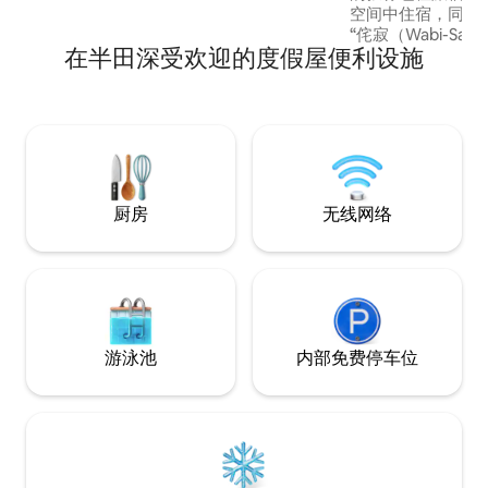
停放3辆车（ 1辆在房源内， 2辆在房屋外
店
空间中住宿，同时
停车） 入住这处独一无二、适合家庭入住
“侘寂（Wabi-Sabi）” 
的房源，留下美好回忆。 -设施 冰箱、洗
在半田深受欢迎的度假屋便利设施
和时代风情并经过
衣机、燃气烘干机、微波炉、冲水马桶
沉浸于怀旧氛围的
（卫洗丽）、电饭煲、电热水壶、吹风
优质工艺品，如 有
机、电炉、烤箱、煎锅、玻璃杯、盘子、
常滑 烧等，享受
无绳吸尘器
内配备厨房、洗衣
长期停留，或希望
的客人。 “侘寂” 是日本独有的审美观，珍
视四季流转、岁月
厨房
无线网络
及低调、宁静而含
设计师的房东亲自
的日式建筑与精心
可感受到日本文化洗
宿地点交通便利，
大须商店街、吉卜
等热门景点，周边
游泳池
内部免费停车位
品尝名古屋特色美