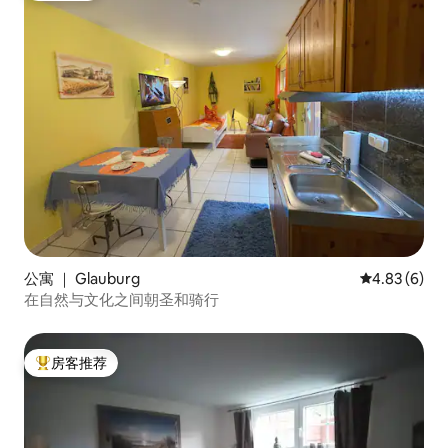
公寓 ｜ Glauburg
平均评分 4.8
4.83 (6)
在自然与文化之间朝圣和骑行
房客推荐
热门「房客推荐」