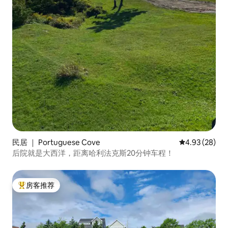
民居 ｜ Portuguese Cove
平均评分 4.93
4.93 (28)
后院就是大西洋，距离哈利法克斯20分钟车程！
房客推荐
热门「房客推荐」