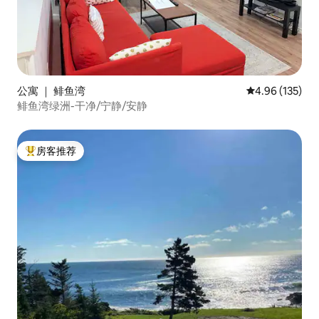
公寓 ｜ 鲱鱼湾
平均评分 4.96
4.96 (135)
鲱鱼湾绿洲-干净/宁静/安静
房客推荐
热门「房客推荐」