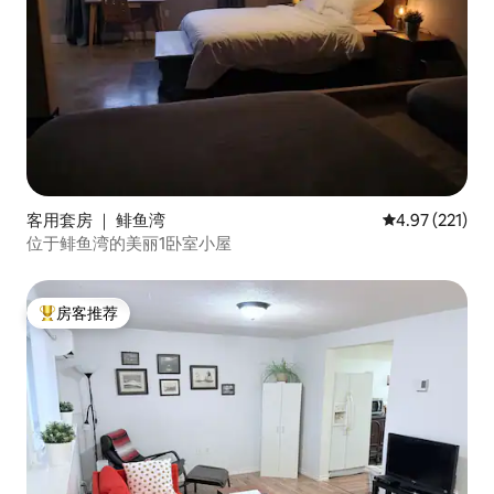
客用套房 ｜ 鲱鱼湾
平均评分 4.97
4.97 (221)
位于鲱鱼湾的美丽1卧室小屋
房客推荐
热门「房客推荐」