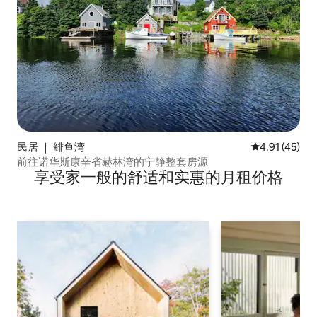
民居 ｜ 鲱鱼湾
平均评分 4.9
4.91 (45)
前往诺华斯康辛省赫林湾的宁静整套房源
享受家一般的舒适和实惠的月租价格