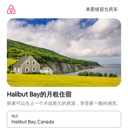
跳
至
来爱彼迎当房东
内
容
Halibut Bay的月租住宿
探索可以住上一个月或更久的房源，享受家一般的感觉。
地点
如有搜索结果，请使用上下方向键查看，或通过点击或滑动手势浏