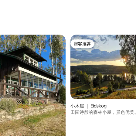
房客推荐
房客推荐
 5 分），共 79 条评价
小木屋 ｜ Eidskog
田园诗般的森林小屋，景色优美