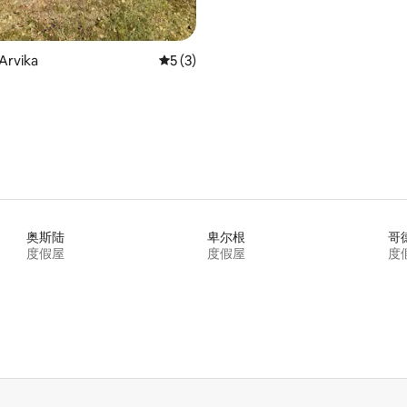
rvika
平均评分 5 分（满分 5 分），共 3 条评价
5 (3)
奥斯陆
卑尔根
哥
度假屋
度假屋
度