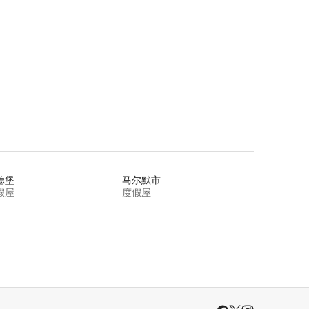
德堡
马尔默市
假屋
度假屋