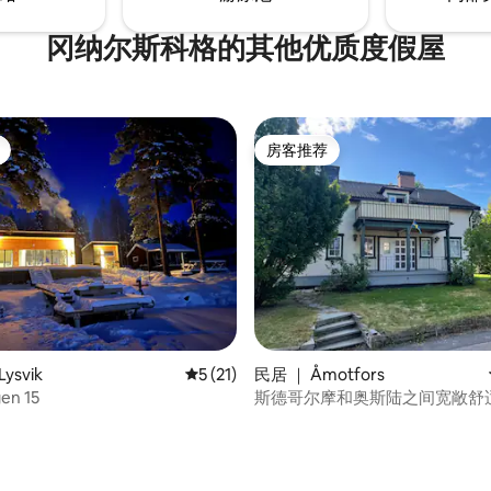
冈纳尔斯科格的其他优质度假屋
房客推荐
房客推荐
 5 分），共 28 条评价
ysvik
平均评分 5 分（满分 5 分），共 21 条评价
5 (21)
民居 ｜ Åmotfors
en 15
斯德哥尔摩和奥斯陆之间宽敞舒