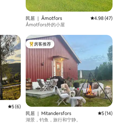
民居 ｜ Åmotfors
平均评分 4.98 分（满分
4.98 (47)
Åmotfors外的小屋
房客推荐
热门「房客推荐」
平均评分 5 分（满分 5 分），共 6 条评价
5 (6)
。
民居 ｜ Mitandersfors
平均评分 5 分（满分
5 (14)
湖景，钓鱼，旅行和宁静。