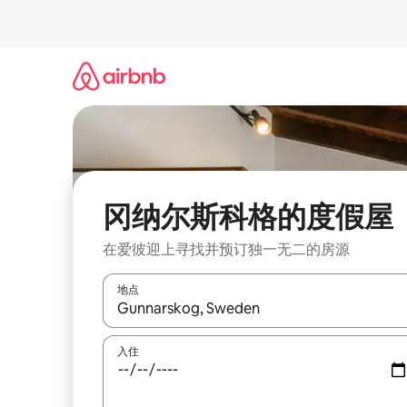
跳
至
内
容
冈纳尔斯科格的度假屋
在爱彼迎上寻找并预订独一无二的房源
地点
如有搜索结果，请使用上下方向键查看，或通过点
入住