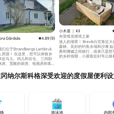
小木屋 ｜ Kil
布雷维克维塔之家
5 分），共 147 条评价
ra Gårdsås
平均评分 4.89 分（满分 5 分），共 9 条评价
4.89 (9)
迷人的湖景！ Brevik白宫靠近
森林、良好的钓鱼水域和沙滩 如果您在瑞
于Strandbergs Lantbruk
典和挪威之间旅行，或者只是想
人房源！ 在这里，您可以体验乡
的乡村假期，小屋靠近61号公路和
亲近马儿、鸡儿和谷仓。 三间卧
，这里是完美的过夜小屋☀️🌸🌱
张床、宽敞的厨房、电视房和客
要在晚上休息时办理入住手续，
上有淋浴间和厕所，一楼也有厕
门上的钥匙轻松入住。 小屋为您的住宿提
门廊上放松身心，享受大草坪或探
在冈纳尔斯科格深受欢迎的度假屋便利设
供新鲜的床和毛巾。 房价包括客
行，以及附近的山地自行车道。
费，以便您轻松退房和旅行。
区仅3公里，附近有几个不错的湖
钓鱼。 如果您想体验乡村生活，
合适！
络
游泳池
内部