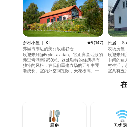
乡村小屋 ｜ Kil
平均评分 5 分（满分 
5 (147)
民居 ｜ Sto
弗里肯湖边的美丽改建谷仓
农场房屋
欢迎来到@Frykstaladan。它距离童话般的
欢迎来到我们位
弗里肯湖南端50米。这处独特的住所拥有
中间的迷
独特的风格，在我们重建农场的五年中逐
村生活，
渐成长。室内外空间宽敞，天花板高。一
室共有五
切都是新的和新鲜的。是休息和娱乐的完
厅。 楼
美场所。房源内提供自行车、皮划艇和立
所。 在
式桨板（每种2个），靠近运动和户外活动
索徒步旅
场所。温兰（Värmland）以其文化而闻
距离游泳
名，您可以参观莱林博物馆
泊，可以
（Lerinmuseet）、阿尔玛·勒夫）博物馆
这里非常
（Alma Löv）、故事谷仓
（Berättarladan）或……
厨房
无线网