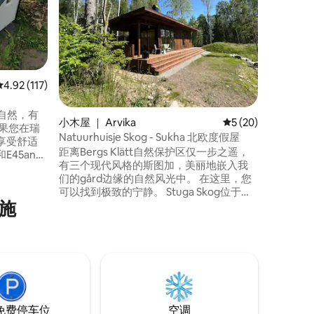
备豪华床
豪华宽敞
床。 夏
栋田园诗般
Köla和
上，您可
上，这真是太棒了。
网连接** * *房价包括床上用品和毛巾* * **
平均评分 4.92 分（满分 5 分），共 117 条评价
4.92 (117)
提供电动
大自然，有
小木屋 ｜ Arvika
平均评分 5 分（满分
5 (20)
Natuurhuisje Skog - Sukha 北欧度假屋
享受舒适
距离Bergs Klätt自然保护区仅一步之遥，
E45an
有三个现代风格的斯图加，美丽地嵌入我
 如果您需
们的gård边缘的自然风光中。 在这里，您
可以使用
可以找到极致的宁静。 Stuga Skog位于森
施
林中，非常隐蔽。 在树林中漫步，或在
舱清洁
Glafsfjorden畅游，然后在火堆旁享受漫长
的夏日夜晚。 您很有机会看到鹿，或者幸
运的话，还能看到生活在这个地区的罕见
白驼鹿。
免费停车位
空调