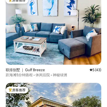
房客推荐
热门「房客推荐」
联排别墅 ｜ Gulf Breeze
平均评分 5
5 (43)
距海滩5分钟路程 • 休闲后院 • 神秘绿洲
房客推荐
热门「房客推荐」