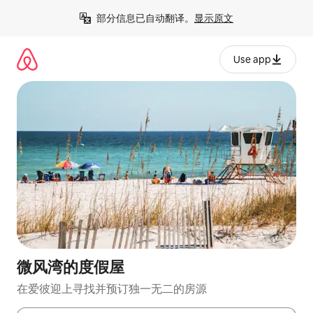
跳
部分信息已自动翻译。
显示原文
至
内
容
Use app
微风湾的度假屋
在爱彼迎上寻找并预订独一无二的房源