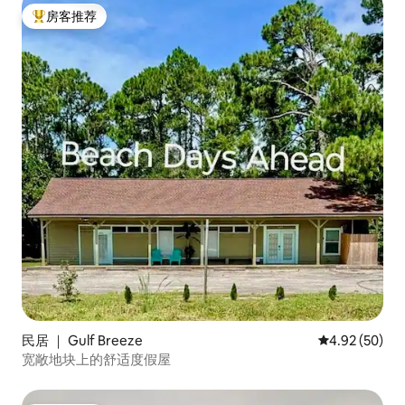
房客推荐
热门「房客推荐」
民居 ｜ Gulf Breeze
平均评分 4.92
4.92 (50)
宽敞地块上的舒适度假屋