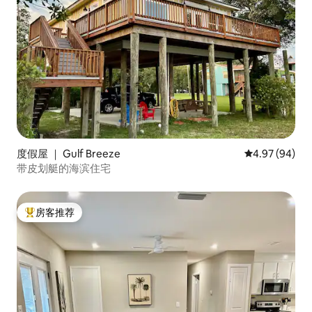
度假屋 ｜ Gulf Breeze
平均评分 4.97
4.97 (94)
带皮划艇的海滨住宅
房客推荐
热门「房客推荐」