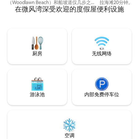
（Woodlawn Beach）和船坡道仅几步之
拉海滩20分钟。 观赏蓝苍鹭和海豚，坐在
在微风湾深受欢迎的度假屋便利设施
遥。 位于Navarre和Pensacola海滩之间，
两个私人露台中的
靠近Gulf Breeze动物园。 享受带热水浴
欣赏海湾的日出。 乘坐我们的皮划艇在清
缸、烧烤架和火坑的私人围栏院子。 可携
澈的水域中划桨，
带宠物，提供船停车位、洗衣机和烘干
人烧烤架上烹制您
机。 非常适合海滩爱好者、划船者和任何
顾当地海鲜餐厅。 僻静的街区。东湾
寻求宁静海滨度假的人。
（East Bay）
名。
厨房
无线网络
游泳池
内部免费停车位
空调