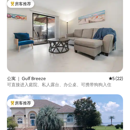
房客推荐
热门「房客推荐」
公寓 ｜ Gulf Breeze
平均评分 5
5 (22)
可直接进入庭院、私人露台、办公桌、可携带狗狗入住
房客推荐
热门「房客推荐」