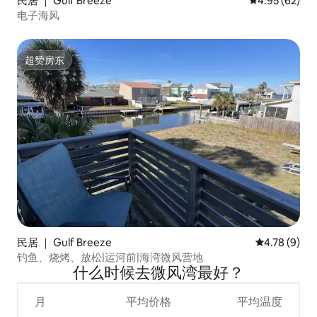
民居 ｜ Gulf Breeze
平均评分 4.95
4.95 (62)
电子海风
超赞房东
超赞房东
民居 ｜ Gulf Breeze
平均评分 4.7
4.78 (9)
钓鱼、烧烤、放松|运河前|海湾微风营地
什么时候去微风湾最好？
月
平均价格
平均温度