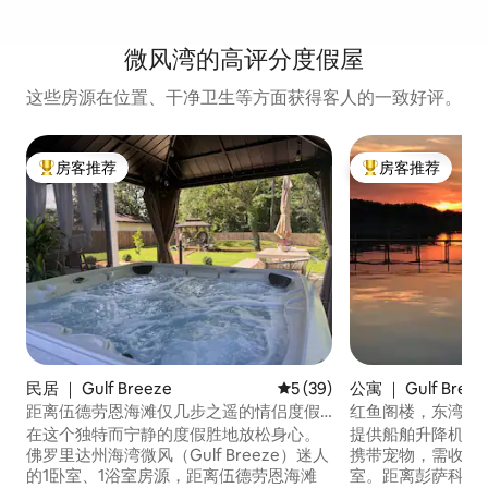
微风湾的高评分度假屋
这些房源在位置、干净卫生等方面获得客人的一致好评。
房客推荐
房客推荐
热门「房客推荐」
热门「房客推荐」
民居 ｜ Gulf Breeze
平均评分 5 分（满分 5 分），
5 (39)
公寓 ｜ Gulf Breez
距离伍德劳恩海滩仅几步之遥的情侣度假
红鱼阁楼，东湾私
胜地
在这个独特而宁静的度假胜地放松身心。
提供船舶升降机-额外每日
佛罗里达州海湾微风（Gulf Breeze）迷人
携带宠物，需收费」
的1卧室、1浴室房源，距离伍德劳恩海滩
室。距离彭萨科拉