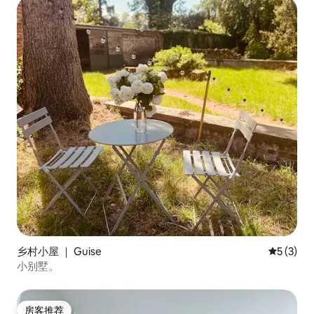
乡村小屋 ｜ Guise
平均评分 
5 (3)
小别墅。
房客推荐