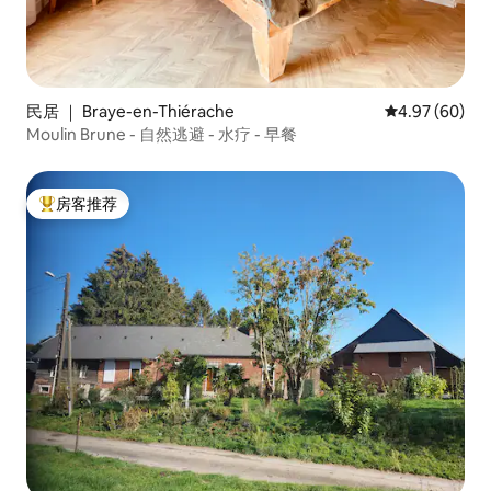
民居 ｜ Braye-en-Thiérache
平均评分 4.97
4.97 (60)
Moulin Brune - 自然逃避 - 水疗 - 早餐
房客推荐
热门「房客推荐」