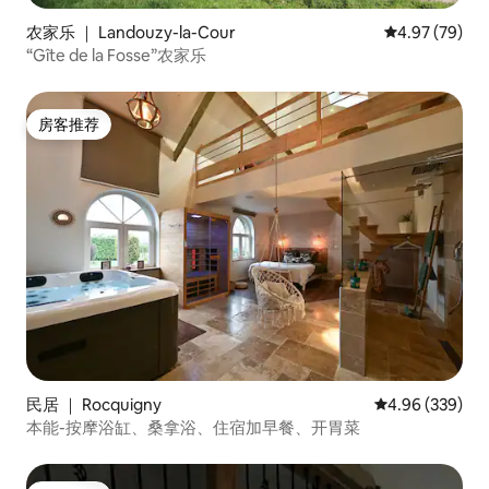
农家乐 ｜ Landouzy-la-Cour
平均评分 4.97
4.97 (79)
“Gîte de la Fosse”农家乐
房客推荐
房客推荐
民居 ｜ Rocquigny
平均评分 4.96
4.96 (339)
本能-按摩浴缸、桑拿浴、住宿加早餐、开胃菜