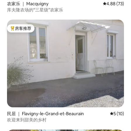
农家乐 ｜ Macquigny
平均评分 4.88
4.88 (73)
库夫隆农场的“三星级”农家乐
房客推荐
热门「房客推荐」
民居 ｜ Flavigny-le-Grand-et-Beaurain
平均评分 5
5 (10)
欢迎来到甜美的乡村