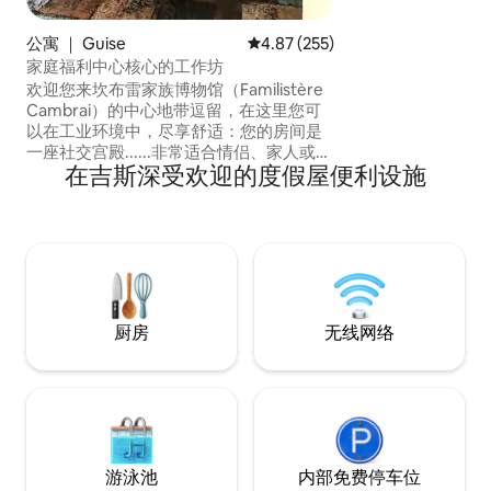
卧室1：1张床200x
140x180 卧室3：
公寓 ｜ Guise
平均评分 4.87 分（满分 5 分），共
4.87 (255)
儿用品（婴儿床、高脚
家庭福利中心核心的工作坊
单和枕套 洗衣机和
欢迎您来坎布雷家族博物馆（Familistère
办公区可用
Cambrai）的中心地带逗留，在这里您可
以在工业环境中，尽享舒适：您的房间是
一座社交宫殿......非常适合情侣、家人或朋
在吉斯深受欢迎的度假屋便利设施
友一起度过美好时光，享受宁静的正宗装
饰......靠近市中心，您可以选择自己的路
线，参观家族博物馆（Familistère
Cambrai）、堡垒、在公爵城（cité des
ducs）漫步、在游泳池或在Aquoisia水疗
中心放松、在Euro Véloroute骑行......
厨房
无线网络
游泳池
内部免费停车位