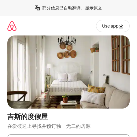
跳
部分信息已自动翻译。
显示原文
至
内
容
Use app
吉斯的度假屋
在爱彼迎上寻找并预订独一无二的房源