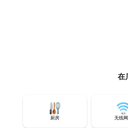
restaurantes frente al mar con precios
中，距离海滩仅4
accesibles y, a pocos km, el Museo
在户外厨
Aborigen “El Chorro de Maíta”, el mayor
付额外费用。 语言：西班牙
de Cuba. Nuestro hogar es el sitio
语、波兰
perfecto para disfrutar en familia o con
amigos. Mi casa es su casa. — M&Y
在
厨房
无线网