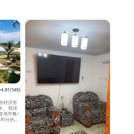
古巴家庭旅
房客
热门「
Hostel
房间位于Pl
景，有独
供房客专
热水、保险箱。 设有露
提供早餐
方，非常
即可抵达瓜
Guárlav
平均评分 4.91 分（满分 5 分），共 149 条评价
4.91 (149)
的经济形
。 我强
享用早餐/
去之地！
前往死者