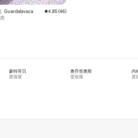
Guardalavaca
平均评分 4.85 分（满分 5 分），共 46 条评价
4.85 (46)
号房
蒙特哥贝
奧乔里奧斯
内
度假屋
度假屋
度