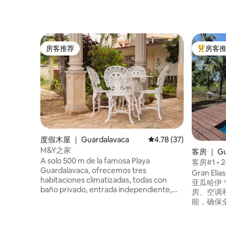
房客推荐
房客
房客推荐
热门「房
度假木屋 ｜ Guardalavaca
平均评分 4.78 分（满分
4.78 (37)
M&Y之家
客房 ｜ Gu
A solo 500 m de la famosa Playa
客房#1 •
Guardalavaca, ofrecemos tres
Netflix
Gran Eli
habitaciones climatizadas, todas con
亚瓜哈伊 专属客房，设有独立入口、厨
baño privado, entrada independiente,
房、空调和无边泳
refrigerador y TV. La casa cuenta con
能，确保
patio con árboles frutales y jardín, ideal
络，即使
para relajarse. Muy cerca encontrará
用。包含Netflix。