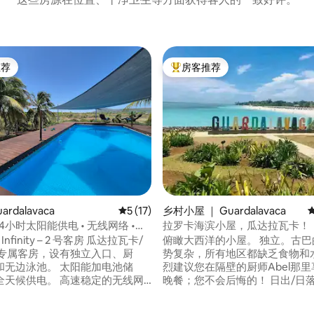
推荐
房客推荐
客推荐」
热门「房客推荐」
 5 分），共 37 条评价
ardalavaca
平均评分 5 分（满分 5 分），共 17 条评价
5 (17)
乡村小屋 ｜ Guardalavaca
 24小时太阳能供电 • 无线网络 •
拉罗卡海滨小屋，瓜达拉瓦卡！
as Infinity – 2 号客房 瓜达拉瓦卡/
俯瞰大西洋的小屋。 独立。古巴
势复杂，所有地区都缺乏食物和水
池。 太阳能加电池储
烈建议您在隔壁的厨师Abel那里
全天候供电。 高速稳定的无线网
晚餐；您不会后悔的！ 日出/日落时分的海
公共网络出现故障也能正常使
滩漫步、浮潜和珊瑚礁潜水是必
 宁静地坐落在大自然
安静的街区和友好的邻居！ 徒步