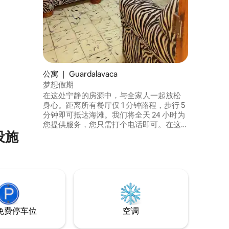
irador
去处！
公寓 ｜ Guardalavaca
梦想假期
在这处宁静的房源中，与全家人一起放松
身心。距离所有餐厅仅 1 分钟路程，步行 5
分钟即可抵达海滩。我们将全天 24 小时为
您提供服务，您只需打个电话即可。在这
设施
个温馨的房源中，您将感到自在放松。我
们还提供 24 小时出租车服务，供您随时使
用。所有酒店都就在您面前，您可以欣赏
到迷人的海景。 这就是为什么住在这里是
梦幻般的假期……
免费停车位
空调