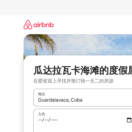
跳
至
内
容
瓜达拉瓦卡海滩的度假
在爱彼迎上寻找并预订独一无二的房源
地点
如有搜索结果，请使用上下方向键查看，或通过点
入住