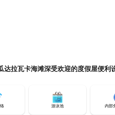
公里。 我们的5星级厨师
海滩（ Beach of the Dead ）和M
房供应早餐或3道菜的餐点，需支
Bahía Naranjo是不容错过的好
语、德语、英
Cabañita La Roca等着您！
语
瓜达拉瓦卡海滩深受欢迎的度假屋便利
络
游泳池
内部