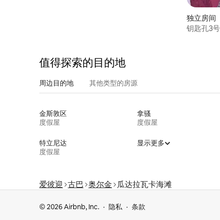
独立房间 ｜ 
钥匙孔3
值得探索的目的地
周边目的地
其他类型的房源
金斯敦区
拿骚
度假屋
度假屋
特立尼达
显示更多
度假屋
爱彼迎
古巴
奥尔金
瓜达拉瓦卡海滩
© 2026 Airbnb, Inc.
隐私
条款