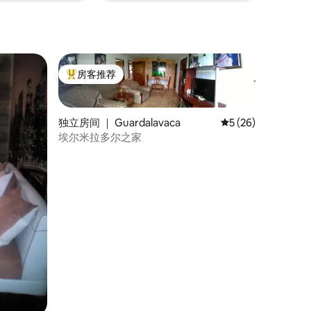
房客推荐
热门「房客推荐」
独立房间 ｜ Guardalavaca
平均评分 5 分（满分
5 (26)
埃尔米拉多尔之家