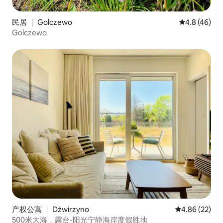
民居 ｜ Golczewo
平均评分 4.8
4.8 (46)
Golczewo
产权公寓 ｜ Dźwirzyno
平均评分 4.86
4.86 (22)
500米大海，露台-阳光宁静海岸度假胜地