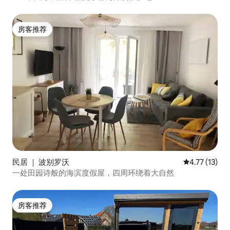
房客推荐
房客推荐
民居 ｜ 波别罗沃
平均评分 4.7
4.77 (13)
一处田园诗般的海滨度假屋，四周环绕着大自然
房客推荐
房客推荐