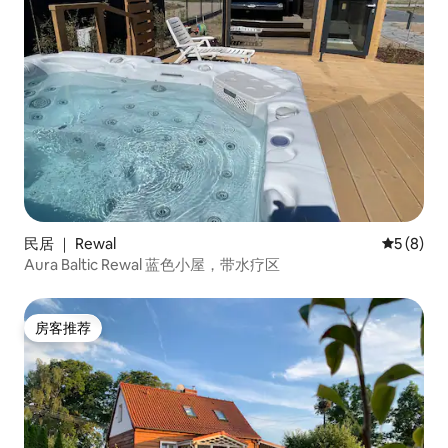
民居 ｜ Rewal
平均评分 
5 (8)
Aura Baltic Rewal 蓝色小屋，带水疗区
房客推荐
房客推荐