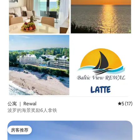
公寓 ｜ Rewal
平均评分 5
5 (17)
波罗的海景奖励6人拿铁
房客推荐
房客推荐