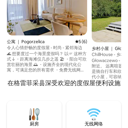
公寓 ｜ Pogorzelica
平均评分 5 分（满分 5 分）
5 (6)
令人心情舒畅的度假屋 - 时尚 - 紧邻海边
乡村小屋 ｜ Głowa
🌊 想要度过一个海景度假吗？ 以☞ 这种方
ChillHouse -
式 ↓ ・距离海滩仅几步之遥 🏖️ ・阳台可欣
科沃布热格
Głowaczewo - 
赏壮丽的海景 🌅 ・设施齐全的现代化公
附近。 远离喧嚣，只有宁静和休息。这里
寓，可满足您的所有需求 ・免费无线网络
是骑自行车和欣赏
和电视，让您在晚上放松身心 📺 ・提供干
代小屋，可容纳4
净床上用品和毛巾 🛏️ ・灵活的自助入住，
在格雷菲采县深受欢迎的度假屋便利设施
近海边的乡村（距离Dź
让您顺利抵达 🔑 非常适合： ・放松、平静
里，距离海边4公里
和共度时光 💕 ・希望享受特别假期的家庭
公里）。房客可以
👨‍👩‍👧 ✨ 赶紧下榻海滨度假胜地吧
带滑梯的秋千、凉
火。 如果您正在
方，欢迎来到我们
厨房
无线网络