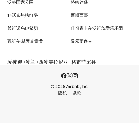
沃林国家公园
格哈达堡
科沃布热格灯塔
西嶼西臺
希维诺乌伊希切
什切青卡尔沃维茨爱乐乐团
瓦维尔·赫罗布雷戈
显示更多
爱彼迎
波兰
西波美拉尼亚
格雷菲采县
© 2026 Airbnb, Inc.
隐私
条款