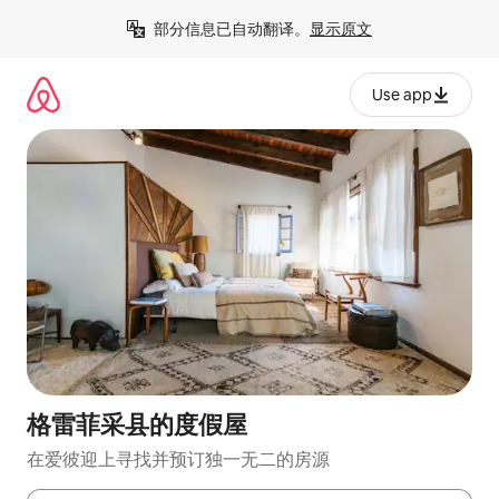
跳
部分信息已自动翻译。
显示原文
至
内
容
Use app
格雷菲采县的度假屋
在爱彼迎上寻找并预订独一无二的房源