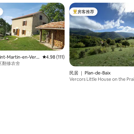
房客推荐
热门「房客推荐」
nt-Martin-en-Verc
平均评分 4.98 分（满分 5 分），共 111 条评价
4.98 (111)
区翻修农舍
民居 ｜ Plan-de-Baix
Vercors Little House on the Prai
Drôme
5 分），共 140 条评价