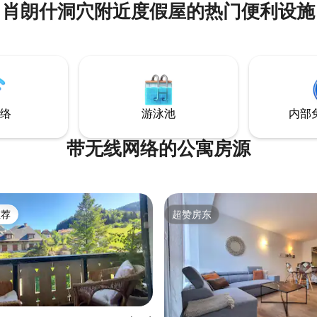
肖朗什洞穴附近度假屋的热门便利设施
计和精致 - 普罗旺斯风格：
（马拉喀
 您将看到，自然、书
的灵魂！ 祝您在我们这里
！
络
游泳池
内部
带无线网络的公寓房源
推荐
超赞房东
客推荐」
超赞房东