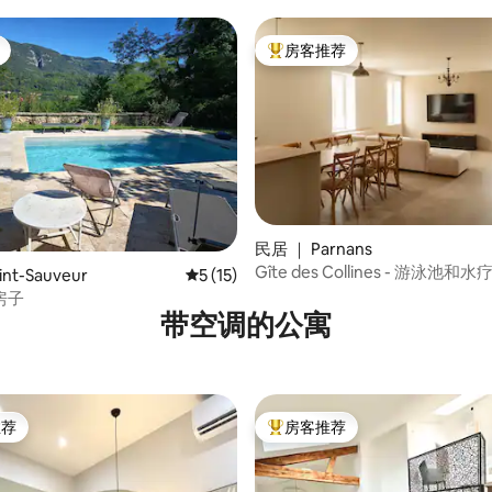
房客推荐
热门「房客推荐」
民居 ｜ Parnans
5 分），共 110 条评价
Gîte des Collines - 游泳池
nt-Sauveur
平均评分 5 分（满分 5 分），共 15 条评价
5 (15)
障碍设施
房子
带空调的公寓
推荐
房客推荐
客推荐」
热门「房客推荐」