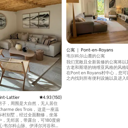
5 分），共 108 条评价
公寓 ｜ Pont-en-Royans
韦尔科尔山麓的公寓
我们宽敞且全新装修的公寓将以
古老和斯堪的纳维亚风格的风格
在Pont en Royans村中心，
之内找到所有便利设施以及进入Bo
泳。徒步爱好者可以探索弗科尔
更多的运动爱好者，您可以在几
到普雷莱勒（Presles）攀岩场
nt-Lattier
平均评分 4.93 分（满分 5 分），共 150 条评价
4.93 (150)
（Villard de lans）滑雪胜地和
房子，周围是大自然，无人居住
（Corrençon）高尔夫球场。
e des Trois， 这是一座温
乡村别墅，经过全面翻修，坐落
中，无邻居，带露台，可180度俯
瓦-韦尔科山脉、伊泽尔河谷和德