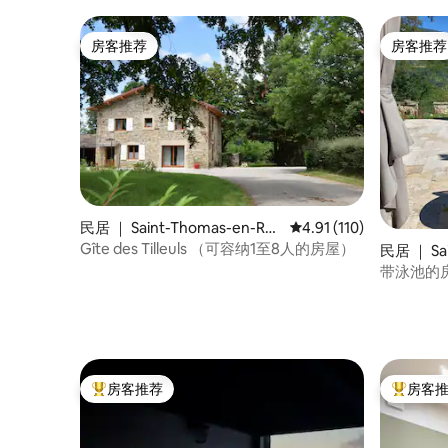
房客推荐
房客推荐
房客推荐
房客推荐
民居 ｜ Saint-Thomas-en-Ro
平均评分 4.91 分（满分 
4.91 (110)
yans
Gîte des Tilleuls （可容纳1至8人的房屋）
民居 ｜ Sai
带泳池的
房客推荐
房客
热门「房客推荐」
热门「房