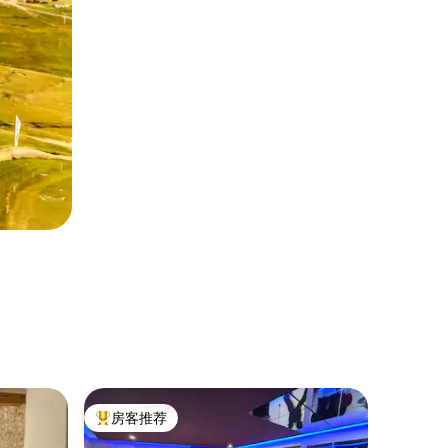
民居 ｜ Sa
房客推荐
房客
热门「房客推荐」
热门「
ns
大自然中