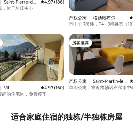
aint-Pierre-de-
平均评分 4.97 分（满分 5 分），共 186 条评价
4.97 (186)
se
寓，位于村庄中心
5 分），共 172 条评价
产权公寓 ｜ 格勒诺布尔
平
市中心 7/8楼，T4 - 3间卧室（
卫生间，车库
房客推荐
房客推荐
产权公寓 ｜ Saint-Martin-le-
平
Vinoux
单间公寓，靠近格勒诺布尔市中
 Vif
平均评分 4.93 分（满分 5 分），共 160 条评价
4.93 (160)
电气、法国电力公司、CEA
安静的住宅区，免费停车
5 分），共 191 条评价
适合家庭住宿的独栋/半独栋房屋