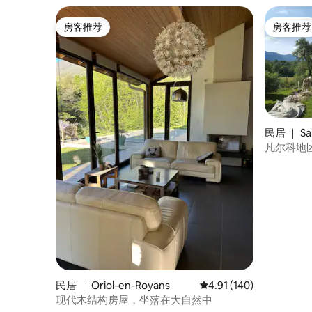
房客推荐
房客推荐
房客推荐
房客推荐
民居 ｜ Sai
ors
凡尔科地
民居 ｜ Oriol-en-Royans
平均评分 4.91 分（满分 
4.91 (140)
现代木结构房屋，坐落在大自然中