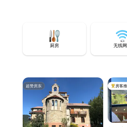
龙河谷。 享受3间各有特色的客房： -
Noiraude：设
质朴而别致 - La Marrakech
什）：柏柏尔和现代
籍和艺术是房子
住得愉快
厨房
无线网
超赞房东
房客
超赞房东
热门「房