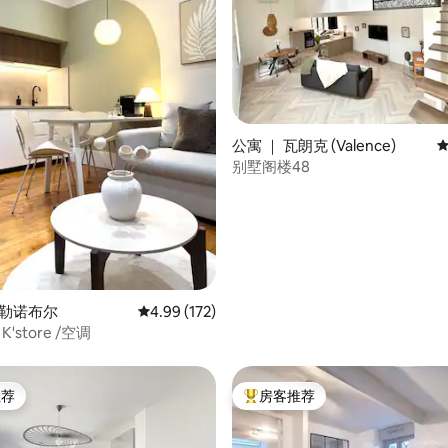
公寓 ｜ 瓦朗克 (Valence)
平
别墅阁楼48
5 分），共 107 条评价
格勒诺布尔
平均评分 4.99 分（满分 5 分），共 172 条评价
4.99 (172)
t K'store /空调
推荐
房客推荐
客推荐」
热门「房客推荐」