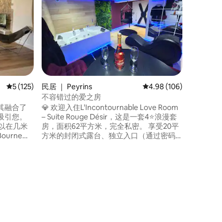
位于自然
精致的装饰
Softu
点，良好
至晚上9
含使用费
（可分开
的早餐。
庄和便利
平均评分 5 分（满分 5 分），共 125 条评价
5 (125)
民居 ｜ Peyrins
平均评分 4.98 分（满分 
4.98 (106)
不容错过的爱之房
其融合了
💎 欢迎入住L'Incontournable Love Room
吸引您。
– Suite Rouge Désir，这是一套4⭐浪漫套
您可以在几米
房，面积62平方米，完全私密。 享受20平
urne游
方米的封闭式露台、独立入口（通过密码
山。对于
钥匙盒自助入住）和私人停车场。 房源位
公里外找
于Peyrins的宁静林区，旨在为您提供一个
、维拉德兰
永恒的休憩之所。 我们提供欢迎手册供您
科伦松
使用，其中包含许多出游建议。