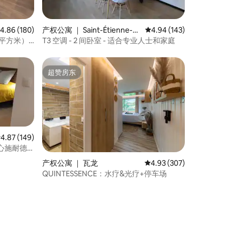
均评分 4.86 分（满分 5 分），共 180 条评价
4.86 (180)
产权公寓 ｜ Saint-Étienne-d
平均评分 4.94 分（满分 
4.94 (143)
e-Saint-Geoirs
18平方米）3
T3 空调 - 2 间卧室 - 适合专业人士和家庭
超赞房东
超赞房东
均评分 4.87 分（满分 5 分），共 149 条评价
4.87 (149)
心施耐德
产权公寓 ｜ 瓦龙
平均评分 4.93 分（满分 
4.93 (307)
QUINTESSENCE：水疗&光疗+停车场