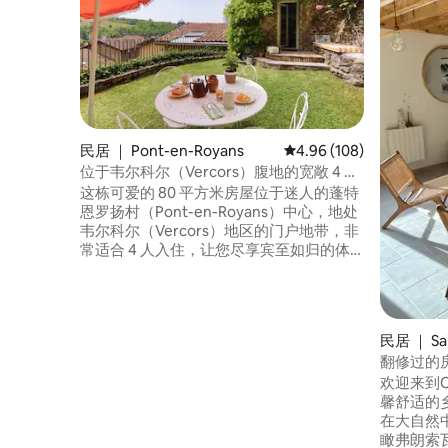
民居 ｜ Pont-en-Royans
平均评分 4.96 分（满分 
4.96 (108)
位于韦尔科尔（Vercors）腹地的宽敞 4 人
温馨房源
这栋可爱的 80 平方米房屋位于迷人的蓬特
恩罗扬村（Pont-en-Royans）中心，地处
韦尔科尔（Vercors）地区的门户地带，非
常适合 4 人入住，让您尽享宾至如归的体
验。 您会喜欢的： - 宽敞、明亮、温馨的
空间 - 2间舒适的卧室 - 地理位置优越，步
行即可抵达河边 - 可直接前往徒步、骑行和
大自然景点。 这处房源四周环绕着悬崖、
民居 ｜ Sai
峡谷和山脉，是您探索韦尔科尔斯
翻修过的
（Vercors）及周边村庄的理想基地。
欢迎来到Charm
馨舒适的
在大自然
瞰弗朗索