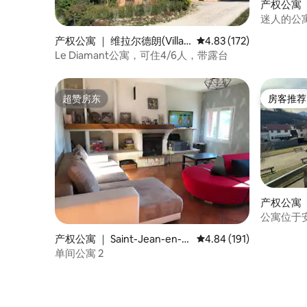
产权公寓 ｜ S
Chartreu
迷人的公
产权公寓 ｜ 维拉尔德朗(Villar
平均评分 4.83 分（满分 
4.83 (172)
d-de-Lans)
Le Diamant公寓，可住4/6人，带露台
超赞房东
房客推荐
超赞房东
房客推荐
产权公寓 ｜
公寓位于
产权公寓 ｜ Saint-Jean-en-R
平均评分 4.84 分（满分 
4.84 (191)
oyans
单间公寓 2