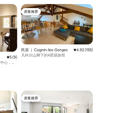
房客推荐
房客推荐
民居 ｜ Cognin-les-Gorges
平均评分 4.92 分（满分 
4.92 (155)
凡科尔山脚下的4星级旅馆
平均评分 5 分（满分 5 分），共 9 条评价
5 (9)
和水疗中心，无
房客推荐
房客推荐