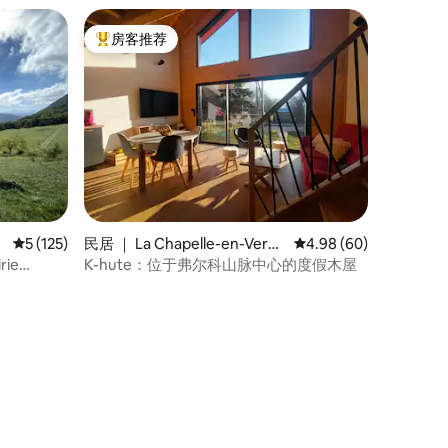
房客推荐
热门「房客推荐」
平均评分 5 分（满分 5 分），共 125 条评价
5 (125)
民居 ｜ La Chapelle-en-Verco
平均评分 4.98 分（满分
4.98 (60)
rs
rie
K-hute：位于弗尔科山脉中心的度假木屋