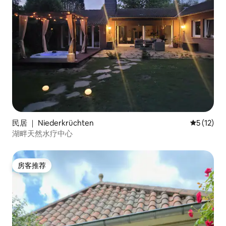
民居 ｜ Niederkrüchten
平均评分 5
5 (12)
湖畔天然水疗中心
房客推荐
房客推荐