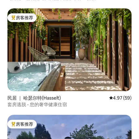
房客推荐
热门「房客推荐」
民居 ｜ 哈瑟尔特(Hasselt)
平均评分 4.97
4.97 (59)
套房逃脱 - 您的奢华健康住宿
房客推荐
热门「房客推荐」