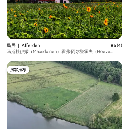
民居 ｜ Afferden
平均评分 
5 (4)
马斯杜伊嫩（Maasduinen）霍弗·阿尔登霍夫（Hoeve
Aldenhof）农场
房客推荐
房客推荐