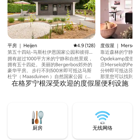
平房 ｜ Heijen
平均评分 4.9 分（满分 5 分），共
4.9 (128)
度假屋 ｜ Merselo
第五十四站-马斯杜伊恩国家公园和彼得帕
靠近森林的宁静之
德
拥有超过1000平方米的宁静和自然景观，
Opdekamp度
拥有五十四处。 美丽的Bergerbos郊外的
庄Merselo的Pe
豪华平房。 步行不到500米即可抵达马斯
分钟即可抵达芬赖（
杜宁（ Maasduinen ）自然国家公园（
那里您可以找到餐
在格罗宁根深受欢迎的度假屋便利设施
National Park the Maasduinen ） ，在那
院。 您正在寻找宁静和空间吗？那么
里您可以欣赏健康、栅栏和游泳池、瞭望
Opdekamp度
塔和许多徒步道。 骑自行车的人也深思熟
位于森林边缘，您
虑。 您有一个带围栏的大型私人花园，有
步、骑自行车、骑
各种休息区。完全隐私！ 宁静•大自然•奢
Opdekamp度
华•舒适
4人）。
厨房
无线网络