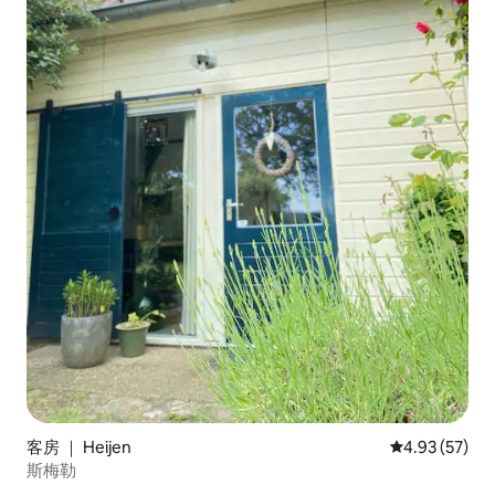
客房 ｜ Heijen
平均评分 4.9
4.93 (57)
斯梅勒