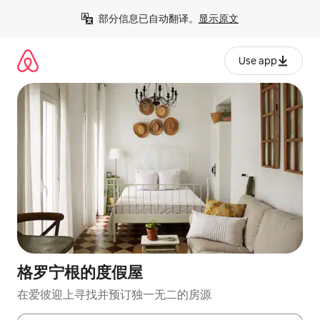
跳
部分信息已自动翻译。
显示原文
至
内
容
Use app
格罗宁根的度假屋
在爱彼迎上寻找并预订独一无二的房源