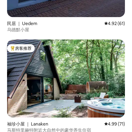
民居 ｜ Uedem
平均评分 4.9
4.92 (61)
乌德默小屋
房客推荐
热门「房客推荐」
袖珍小屋 ｜ Lanaken
平均评分 4.9
4.99 (71)
马斯特里赫特附近大自然中的豪华养生住宿