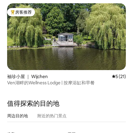
房客推荐
热门「房客推荐」
袖珍小屋 ｜ Wijchen
平均评分 5
5 (21)
Ven湖畔的Wellness Lodge | 按摩浴缸和早餐
值得探索的目的地
周边目的地
附近的热门景点