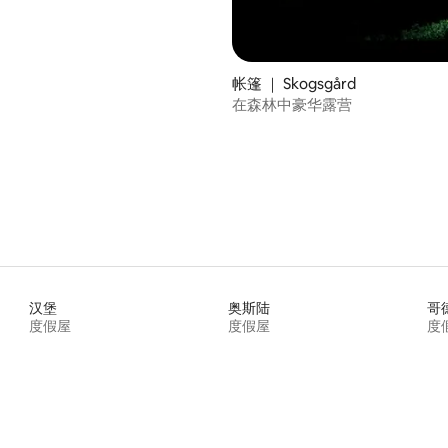
帐篷 ｜ Skogsgård
在森林中豪华露营
汉堡
奥斯陆
哥
度假屋
度假屋
度