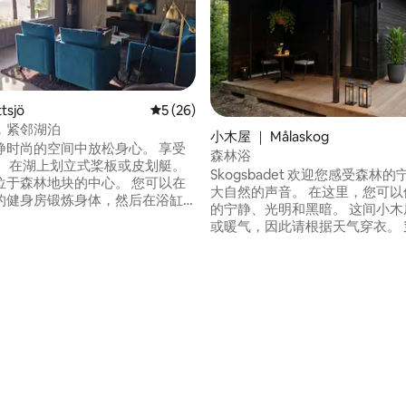
tsjö
平均评分 5 分（满分 5 分），共 26 条评价
5 (26)
，紧邻湖泊
小木屋 ｜ Målaskog
静时尚的空间中放松身心。 享受
森林浴
。 在湖上划立式桨板或皮划艇。
Skogsbadet 欢迎您感受森林的宁静，聆听
位于森林地块的中心。 您可以在
大自然的声音。 在这里，您可以体验森林
的健身房锻炼身体，然后在浴缸
的宁静、光明和黑暗。 这间小木屋没有电
松身心。获得电力。 Kotten
或暖气，因此请根据天气穿衣。 
一无二的建筑师设计的住宅，适
步行约200米即可到达小木屋。 在这里，您
远离压力和大城市的人士。 这
将入住设施齐全的小屋，配备您
有宁静。 此房源不适合幼
切。 这座乡村小屋设有厨房（无
儿童必须年满 9 周岁。
立卫生间和户外淋浴间。 提供床
5 分），共 151 条评价
毛巾。