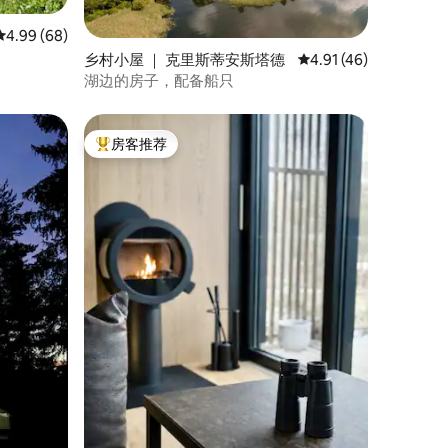
平均评分 4.99 分（满分 5 分），共 68 条评价
4.99 (68)
乡村小屋 ｜ 克里斯蒂安斯塔德
平均评分 4.91 分（满分
4.91 (46)
湖边的房子，配备船只
房客推荐
热门「房客推荐」