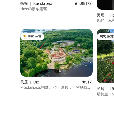
帐篷 ｜ Karlskrona
平均评分 4.95 分（满分
4.95 (73)
Hasslö豪华露营
民居 ｜ Ho
现代、私
房客推荐
房客推荐
热门「房客推荐」
房客推荐
民居 ｜ Diö
平均评分 5 分（满分
5 (7)
Möckelsnäs别墅。 位于湖边，可容纳12
民居 ｜ Lön
人。
斯莫兰（S