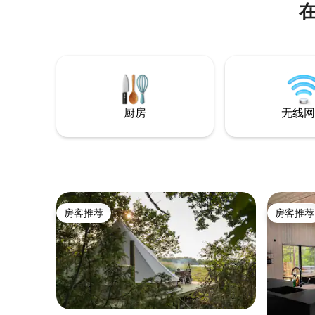
好，有白鲈、鲈鱼、梭子鱼等。Wi-Fi很
好。桑拿房。带桨板的立式桨板 蘑菇和浆
果。 场地内有自己的大型停车场。 附近的
活动：Isaberg Mountain度假村、High
Chaparral、Store Mosse国家公园、Ge-
Kås Tiraholms Fisk 在这里，您可以享受奢
华的住宿体验，同时又有“回归自然”的感觉
厨房
无线网
房客推荐
房客推荐
房客推荐
房客推荐