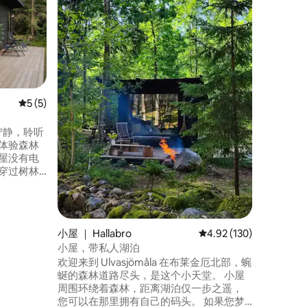
这张漂浮
在这里，
适的床垫
快，可俯
们的农场
里，您可
施。 您
自带野餐
平均评分 5 分（满分 5 分），共 5 条评价
5 (5)
水、电或
穿过树林
需要的一
冰箱） 独
上用品和
小屋 ｜ Hallabro
平均评分 4.92 分（满分 
4.92 (130)
小屋，带私人湖泊
欢迎来到 Ulvasjömåla 在布莱金厄北部，蜿
蜒的森林道路尽头，是这个小天堂。 小屋
周围环绕着森林，距离湖泊仅一步之遥，
您可以在那里拥有自己的码头。 如果您梦