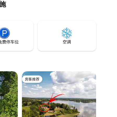
施
想摆脱日常生活，这里是完美的选择。 在
外面或在湖里洗冷水澡。 食物在火上或在
户外厨房烹饪。 饮用水从房子后面的泵房
收集。 豪华房源内设有卫生间。 小木屋内
禁止携带宠物。
免费停车位
空调
房客推荐
房客推荐