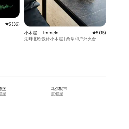
平均评分 5 分（满分 5 分），共 36 条评价
5 (36)
小木屋 ｜ Immeln
平均评分 5 分（满分
5 (15)
湖畔北欧设计小木屋 | 桑拿和户外火台
德堡
马尔默市
假屋
度假屋