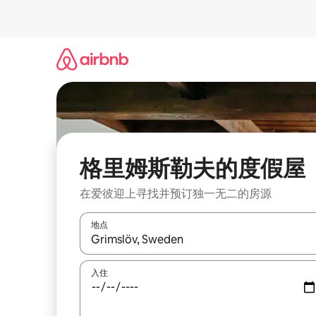
跳
至
内
容
格里姆斯勒夫的度假屋
在爱彼迎上寻找并预订独一无二的房源
地点
如有搜索结果，请使用上下方向键查看，或通过点
入住