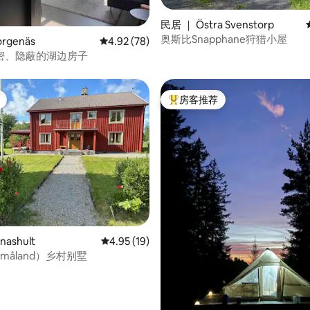
 5 分），共 73 条评价
民居 ｜ Östra Svenstorp
奥斯比Snapphane狩猎小屋
rgenäs
平均评分 4.92 分（满分 5 分），共 78 条评价
4.92 (78)
密、隐蔽的湖边房子
房客推荐
热门「房客推荐」
 5 分），共 7 条评价
ashult
平均评分 4.95 分（满分 5 分），共 19 条评价
4.95 (19)
måland）乡村别墅