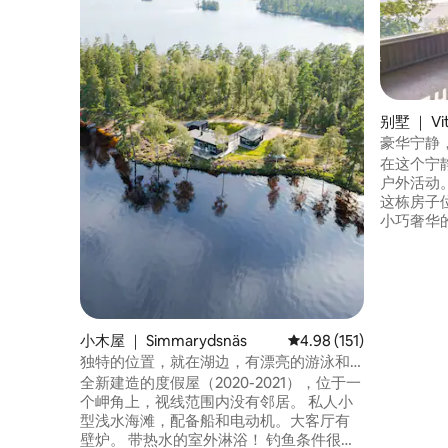
别墅 ｜ Vit
豪华宁静
在这个宁
户外活动
这栋房子
小巧奢华
或桑拿房中放
是一座独
合那些希望
里没有必须，只
儿入住。 
小木屋 ｜ Simmarydsnäs
平均评分 4.98 分（满分 
4.98 (151)
独特的位置，就在湖边，有漂亮的游泳和
钓鱼！
全新建造的度假屋（2020-2021），位于一
个岬角上，视线范围内没有邻居。 私人小
型浅水海滩，配备船和电动机。大客厅有
壁炉。 带热水的室外淋浴！ 钓鱼条件很