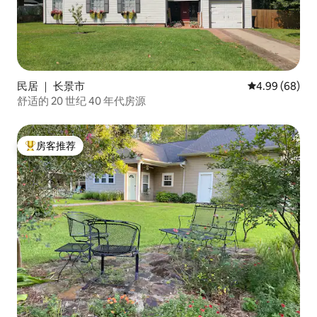
民居 ｜ 长景市
平均评分 4.99
4.99 (68)
舒适的 20 世纪 40 年代房源
房客推荐
热门「房客推荐」