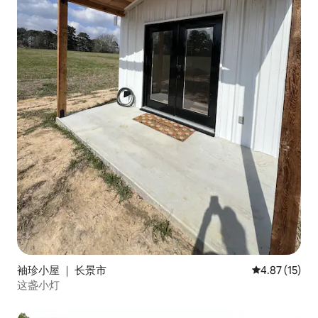
袖珍小屋 ｜ 长景市
平均评分 4.8
4.87 (15)
这盏小灯