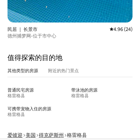
民居 ｜ 长景市
平均评分 4.96
4.96 (24)
德州捕梦网-位于市中心
值得探索的目的地
其他类型的房源
附近的热门景点
普通民宅房源
带泳池的房源
格雷格县
格雷格县
可携带宠物入住的房源
格雷格县
爱彼迎
美国
得克萨斯州
格雷格县