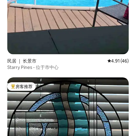
民居 ｜ 长景市
平均评分 4.9
4.91 (46)
Starry Pines - 位于市中心
房客推荐
热门「房客推荐」