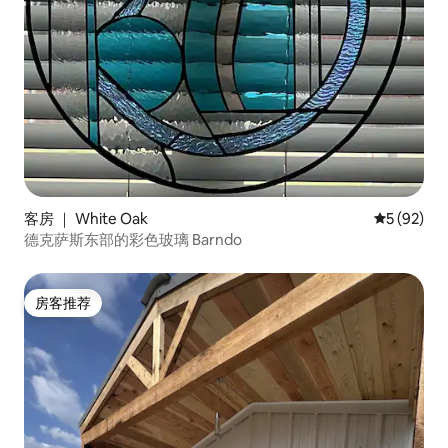
客房 ｜ White Oak
平均评分 5
5 (92)
德克萨斯东部的彩色玻璃 Barndo
房客推荐
房客推荐