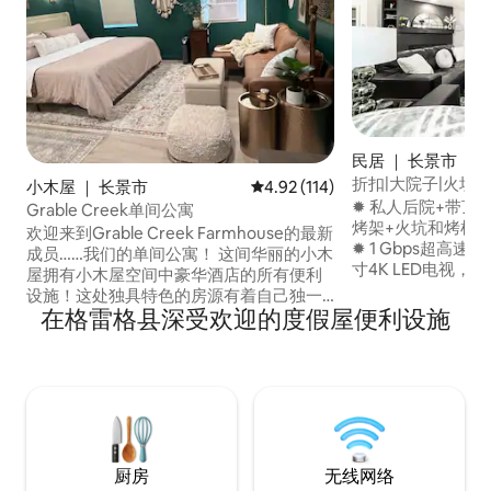
民居 ｜ 长景市
折扣|大院子|火坑
小木屋 ｜ 长景市
平均评分 4.92 分（满分 5 分），共
4.92 (114)
床
✹ 私人后院+带顶棚
Grable Creek单间公寓
烤架+火坑和烤棉花
欢迎来到Grable Creek Farmhouse的最新
✹ 1 Gbps超高速无线网络 客
成员……我们的单间公寓！ 这间华丽的小木
寸4K LED电视，
屋拥有小木屋空间中豪华酒店的所有便利
配备高端不锈钢家
设施！这处独具特色的房源有着自己独一
卧室均配备✹豪华记忆床垫 
在格雷格县深受欢迎的度假屋便利设施
无二的风格，采用波西米亚折中装饰！ 坐
✹良好的宠物！ ✹
落在松林中心，是Grable Creek农舍系列
地段，靠近咖啡馆
的一部分。开车前往朗维尤（Longview）
需要更多电视？请
和基尔戈尔（Kilgore）很快，就在格雷格
airbnb.com/h/zen
县机场（Gregg County Airport）的街
上！ 享受完美宁静的房源，带有停车棚和
郁郁葱葱的花园。
厨房
无线网络