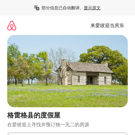
跳
部分信息已自动翻译。
显示原文
至
内
容
来爱彼迎当房东
格雷格县的度假屋
在爱彼迎上寻找并预订独一无二的房源