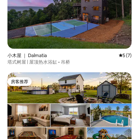
小木屋 ｜ Dalmatia
平均评分 
5 (7)
塔式树屋 | 屋顶热水浴缸 • 吊桥
房客推荐
房客推荐