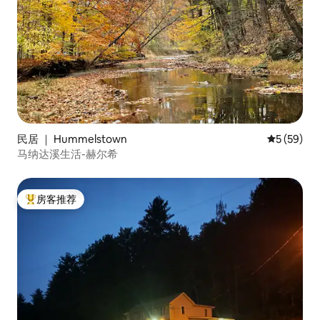
民居 ｜ Hummelstown
平均评分 5
5 (59)
马纳达溪生活-赫尔希
房客推荐
热门「房客推荐」