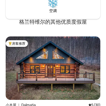
空调
格兰特维尔的其他优质度假屋
房客推荐
热门「房客推荐」
小木屋 ｜ Dalmatia
平均评分 5
5 (30)