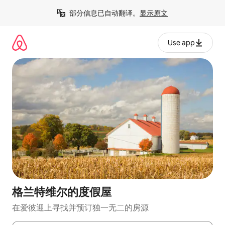
跳
部分信息已自动翻译。
显示原文
至
内
容
Use app
格兰特维尔的度假屋
在爱彼迎上寻找并预订独一无二的房源