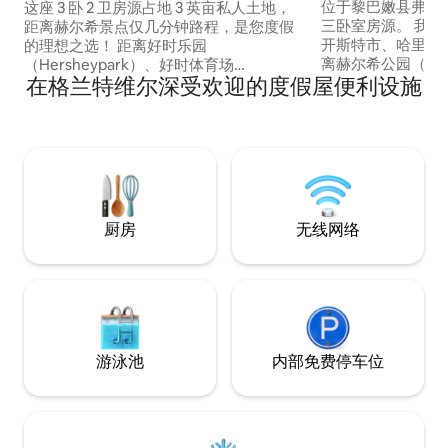
位于黎巴嫩县弗雷
这座 3 卧 2 卫房源占地 3 英亩私人土地，
三卧室房源。 我们就在I-78旁边，位于兰
距离赫尔希景点仅几分钟路程，是您度假
开斯特市、哈里斯
的理想之选！ 距离好时乐园
离赫尔希公园（Hers
（Hersheypark）、好时体育场
在格兰特维尔深受欢迎的度假屋便利设施
路程。距离阿巴拉契亚
（Hershey Stadium）和巨人体育中心
Trail）、斯瓦塔拉铁
（Giant Center）仅 10 分钟路程，非常适
Trail）和斯瓦塔拉
合观看音乐会和参加活动。 距离 I-81 仅 2
State Park）仅几分钟
英里，15 分钟可抵达宾夕法尼亚农业博览
该地区出差还是度
会（PA Farm Show）。 在露台上放松身
您所需的一切设施
心，享受篝火炉🔥，在宁静的乡村环境中
住宿体验。
放松身心。 非常适合寻求宽敞、舒适和便
利住宿的家庭、团体和参加活动的旅行
厨房
无线网络
者。
游泳池
内部免费停车位