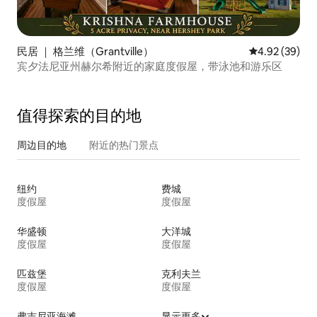
民居 ｜ 格兰维（Grantville）
平均评分 4.92
4.92 (39)
宾夕法尼亚州赫尔希附近的家庭度假屋，带泳池和游乐区
值得探索的目的地
周边目的地
附近的热门景点
纽约
费城
度假屋
度假屋
华盛顿
大洋城
度假屋
度假屋
匹兹堡
克利夫兰
度假屋
度假屋
弗吉尼亚海滩
显示更多