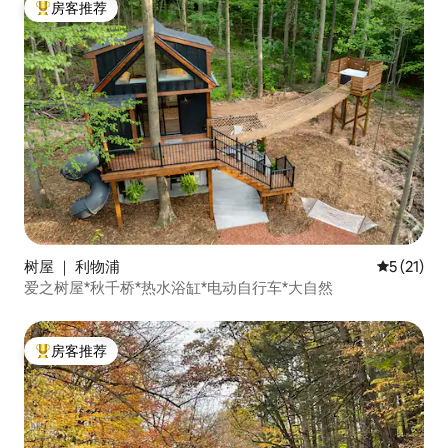
房客推荐
热门「房客推荐」
树屋 ｜ 利物浦
平均评分 5
5 (21)
爱之树屋*秋千桥*热水浴缸*电动自行车*大自然
房客推荐
热门「房客推荐」