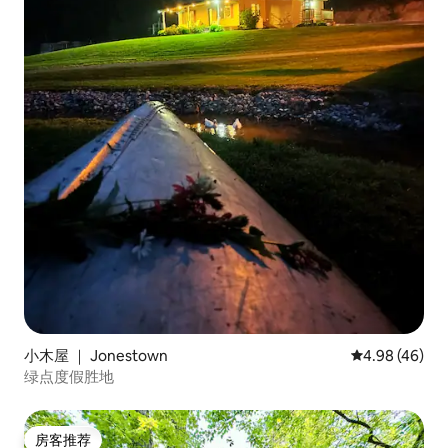
小木屋 ｜ Jonestown
平均评分 4.98
4.98 (46)
绿点度假胜地
房客推荐