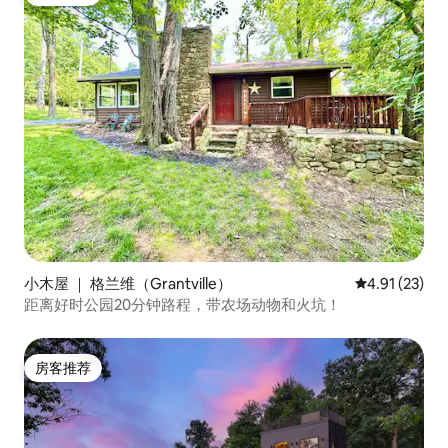
房客推荐
小木屋 ｜ 格兰维（Grantville）
平均评分 4.9
4.91 (23)
距离好时公园20分钟路程，带农场动物和火坑！
房客推荐
房客推荐