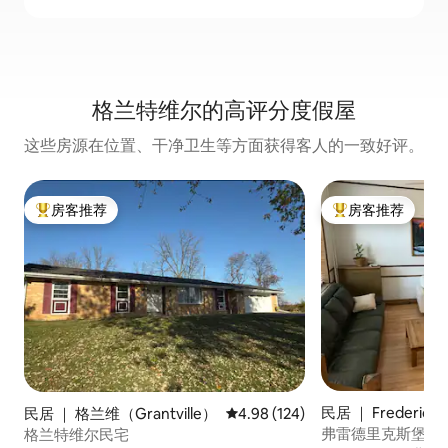
格兰特维尔的高评分度假屋
这些房源在位置、干净卫生等方面获得客人的一致好评。
房客推荐
房客推荐
热门「房客推荐」
热门「房客推荐」
民居 ｜ Fredericks
民居 ｜ 格兰维（Grantville）
平均评分 4.98 分（满分 5 分），共
4.98 (124)
弗雷德里克斯堡的
格兰特维尔民宅