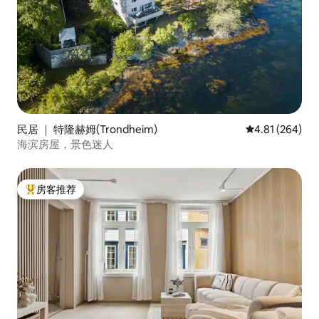
民居 ｜ 特隆赫姆(Trondheim)
平均评分 4.81
4.81 (264)
海滨房屋，景色迷人
房客推荐
热门「房客推荐」