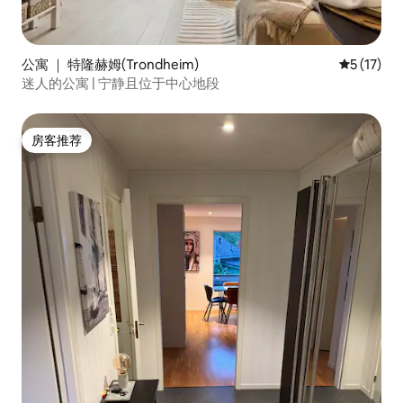
公寓 ｜ 特隆赫姆(Trondheim)
平均评分 5
5 (17)
迷人的公寓 | 宁静且位于中心地段
房客推荐
房客推荐