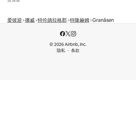
度假屋
爱彼迎
挪威
特伦德拉格郡
特隆赫姆
Granåsen
© 2026 Airbnb, Inc.
隐私
条款