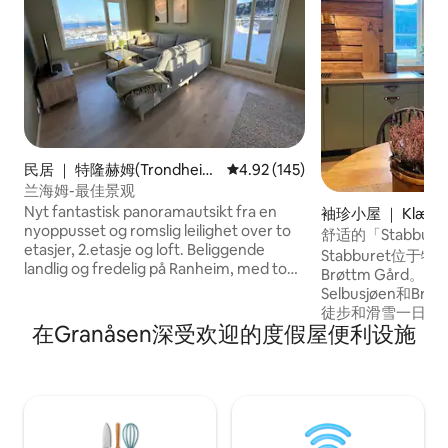
民居 ｜ 特隆赫姆(Trondhei
平均评分 4.92 分（满分 5 分），共
4.92 (145)
m)
兰海姆-最佳景观
Nyt fantastisk panoramautsikt fra en
袖珍小屋 ｜ Klæbu
nyoppusset og romslig leilighet over to
舒适的「Stabbu
etasjer, 2.etasje og loft. Beliggende
钟车程
Stabburet位于
landlig og fredelig på Ranheim, med to
Brøttm Gård
solrike terrasser. Kort vei til marka og
Selbusjøen和Brungm
kun 10 min til Trondheim sentrum.
徒步和滑雪一日游。 Br
Leiligheten har tre soverom og en
在Granåsen深受欢迎的度假屋便利设施
夏季提供服务。 
sovesofa, plass til opptil 8 personer.
艇/独木舟或划船。
Perfekt for familier eller vennegrupper
Gjenvollhytta
som ønsker komfort, ro og nærhet til
如果您想在驾驶的
både natur og by. Gratis parkering, elbil-
前往Kråkfjellet和
lader, WiFi, fullt utstyrt kjøkken, to stuer,
离Vassfjelle
sengetøy og håndduker inkludert.
（ Trondheim ）