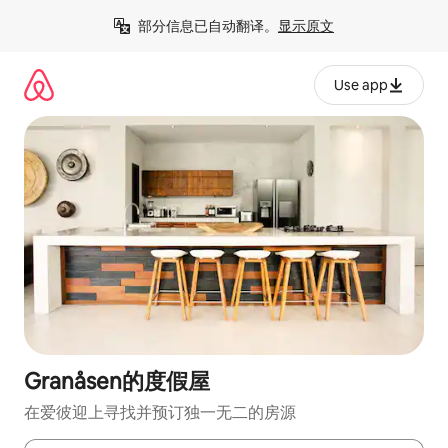
跳
部分信息已自动翻译。
显示原文
至
内
容
Use app
Granåsen的度假屋
在爱彼迎上寻找并预订独一无二的房源