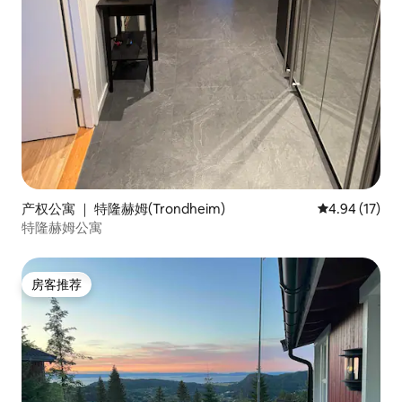
产权公寓 ｜ 特隆赫姆(Trondheim)
平均评分 4.9
4.94 (17)
特隆赫姆公寓
房客推荐
房客推荐