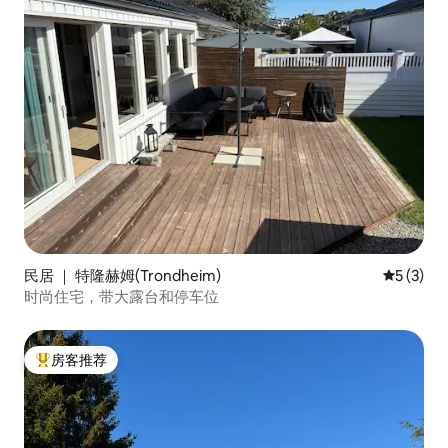
民居 ｜ 特隆赫姆(Trondheim)
平均评分 
5 (3)
时尚住宅，带大露台和停车位
房客推荐
热门「房客推荐」