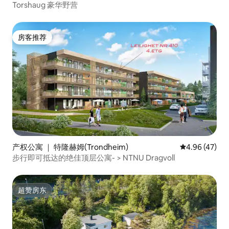
Torshaug 豪华野营
房客推荐
房客推荐
产权公寓 ｜ 特隆赫姆(Trondheim)
平均评分 4.9
4.96 (47)
步行即可抵达的绝佳顶层公寓- > NTNU Dragvoll
超赞房东
超赞房东