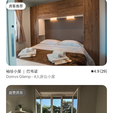
房客推荐
房客推荐
袖珍小屋 ｜ 巴韦诺
平均评分 4.9
4.9 (29)
Domvs Glamp - 4人床位小屋
超赞房东
超赞房东