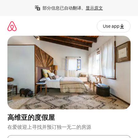
跳
部分信息已自动翻译。
显示原文
至
内
容
Use app
高维亚的度假屋
在爱彼迎上寻找并预订独一无二的房源