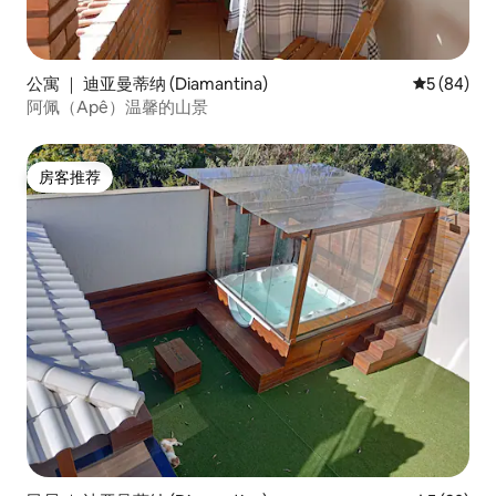
公寓 ｜ 迪亚曼蒂纳 (Diamantina)
平均评分 5
5 (84)
阿佩（Apê）温馨的山景
房客推荐
房客推荐