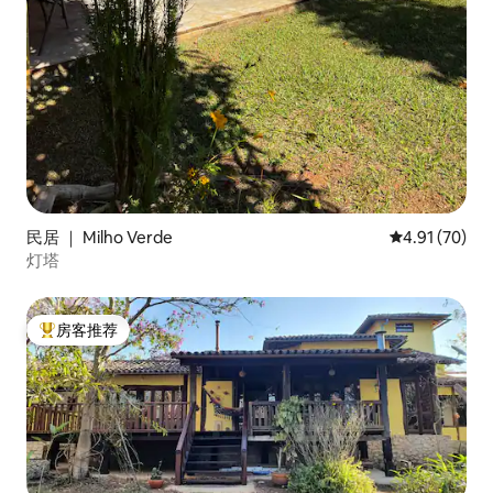
民居 ｜ Milho Verde
平均评分 4.9
4.91 (70)
灯塔
房客推荐
热门「房客推荐」