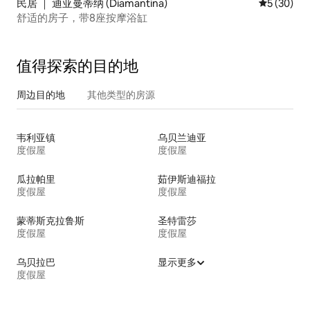
民居 ｜ 迪亚曼蒂纳 (Diamantina)
平均评分 5
5 (30)
舒适的房子，带8座按摩浴缸
值得探索的目的地
周边目的地
其他类型的房源
韦利亚镇
乌贝兰迪亚
度假屋
度假屋
瓜拉帕里
茹伊斯迪福拉
度假屋
度假屋
蒙蒂斯克拉鲁斯
圣特雷莎
度假屋
度假屋
乌贝拉巴
显示更多
度假屋