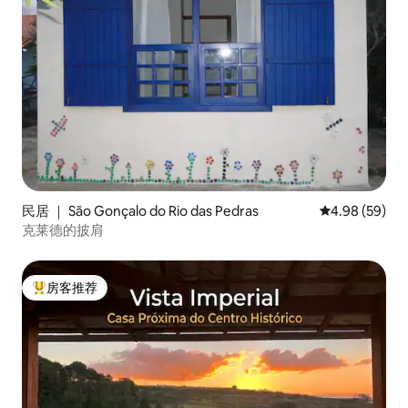
民居 ｜ São Gonçalo do Rio das Pedras
平均评分 4.98
4.98 (59)
克莱德的披肩
房客推荐
热门「房客推荐」