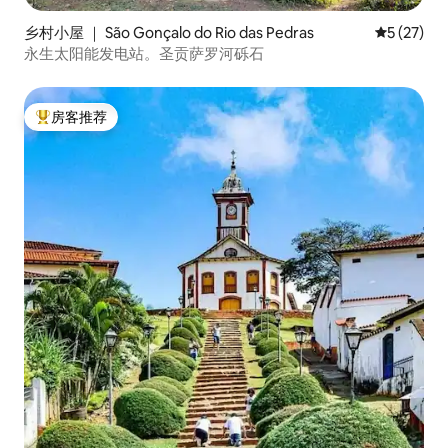
乡村小屋 ｜ São Gonçalo do Rio das Pedras
平均评分 5
5 (27)
永生太阳能发电站。圣贡萨罗河砾石
房客推荐
热门「房客推荐」