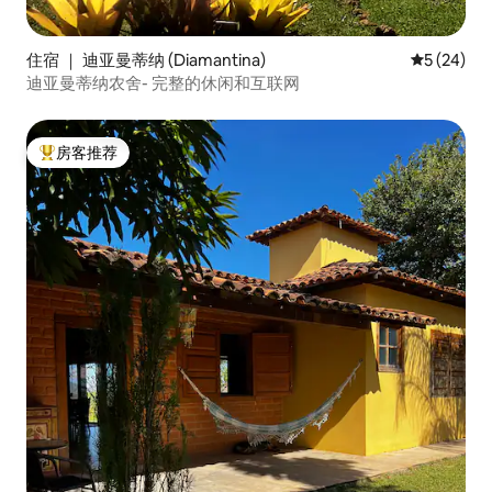
住宿 ｜ 迪亚曼蒂纳 (Diamantina)
平均评分 5
5 (24)
迪亚曼蒂纳农舍- 完整的休闲和互联网
房客推荐
热门「房客推荐」