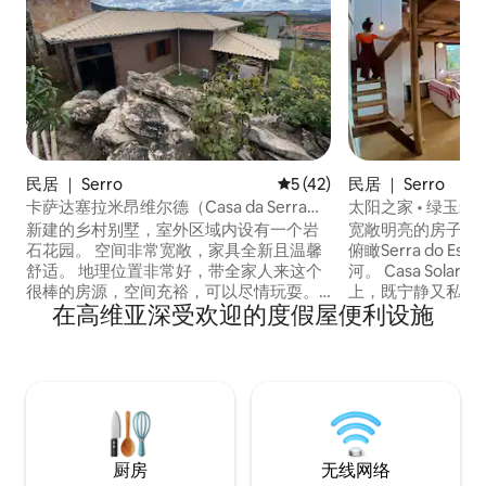
民居 ｜ Serro
平均评分 5 分（满分 5 分），
5 (42)
民居 ｜ Serro
卡萨达塞拉米昂维尔德（Casa da Serra
太阳之家 • 绿玉米
Milho Verde）
新建的乡村别墅，室外区域内设有一个岩
宽敞明亮的房子，
石花园。 空间非常宽敞，家具全新且温馨
俯瞰Serra do Espi
舒适。 地理位置非常好，带全家人来这个
河。 Casa Sol
很棒的房源，空间充裕，可以尽情玩耍。
上，既宁静又私密
在高维亚深受欢迎的度假屋便利设施
位于一个田园诗般的小镇，拥有美丽的瀑
分钟步行路程，靠近面
布、山脉和风景，地处塞拉多埃斯皮尼亚
Rosário。 在
索（Serra do Espinhaço）的中心地带。
然的声音开始，节
距离贝洛奥里藏特（Belo Horizonte）250
间、全景视野以及
公里。 对于想要宁静环境并与大自然亲密
化了这栋房子的理
接触的人来说，Milho Verde无疑是理想的
享受生活的地方。
入住选择。
厨房
无线网络