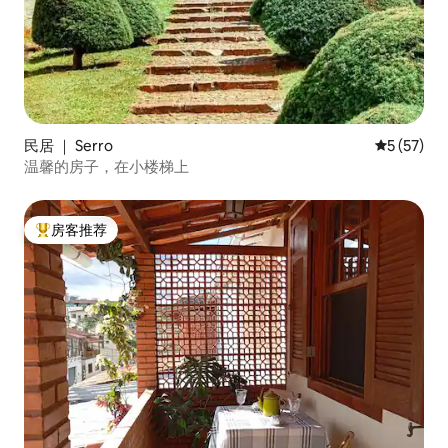
民居 ｜ Serro
平均评分 5
5 (57)
温馨的房子，在小楼梯上
房客推荐
热门「房客推荐」