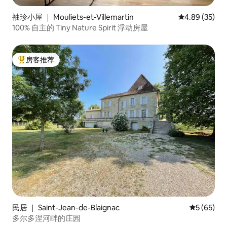
袖珍小屋 ｜ Mouliets-et-Villemartin
平均评分 4.89
4.89 (35)
100% 自主的 Tiny Nature Spirit 浮动房屋
房客推荐
热门「房客推荐」
民居 ｜ Saint-Jean-de-Blaignac
平均评分 5
5 (65)
多尔多涅河畔的庄园