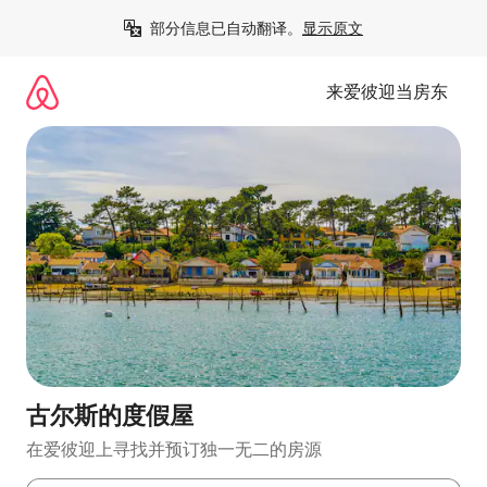
跳
部分信息已自动翻译。
显示原文
至
内
容
来爱彼迎当房东
古尔斯的度假屋
在爱彼迎上寻找并预订独一无二的房源