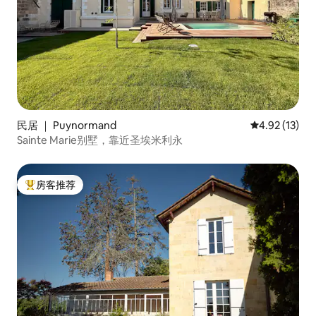
民居 ｜ Puynormand
平均评分 4.9
4.92 (13)
Sainte Marie别墅，靠近圣埃米利永
房客推荐
热门「房客推荐」