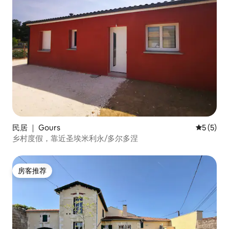
民居 ｜ Gours
平均评分 
5 (5)
乡村度假，靠近圣埃米利永/多尔多涅
房客推荐
房客推荐