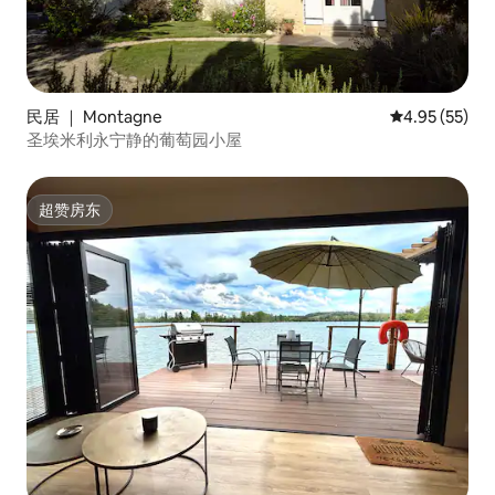
民居 ｜ Montagne
平均评分 4.9
4.95 (55)
圣埃米利永宁静的葡萄园小屋
超赞房东
超赞房东