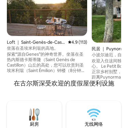
Loft ｜ Saint-Genès-de-Castil
平均评分 4.9 分（满分 5 分），共
4.9 (113)
lon
坐落在圣埃米利翁的高地。
民居 ｜ Puynorma
探索“源自Genes”的神奇世界。坐落在圣
小波尔迪厄，自然
热内斯德卡斯蒂隆（Saint Genès de
欢迎入住这间独特
Castillon）山丘的高处，您可以欣赏到圣
心。 Le Petit B
埃米利翁（Saint Émilion）钟楼（8分钟车
正宗乡村别墅，四
程）和千年葡萄园上的壮丽日落。 这是一
距离Puynorma
座最近刚刚修复的古老的野鸡阁，您将拥
在古尔斯深受欢迎的度假屋便利设施
公里的小村庄。 
有一个40平方米的露台，可以欣赏到令人
风情的放松住宿，
叹为观止的美景，一个45平方米的大客厅
旅游景点：圣埃米
（一张沙发+一张单人床）和一个14平方米
蒙塔涅城堡、波尔
的宽敞卧室（一张双人床160厘米）。
过高速公路前往）
车、葡萄酒之旅、
心、高尔夫。
厨房
无线网络