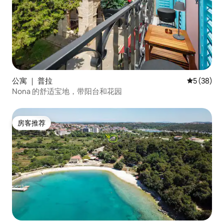
公寓 ｜ 普拉
平均评分 5
5 (38)
Nona 的舒适宝地，带阳台和花园
房客推荐
房客推荐