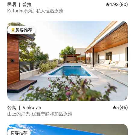
民居 ｜ 普拉
平均评分 4.93
4.93 (80)
Katarina民宅–私人恒温泳池
房客推荐
热门「房客推荐」
公寓 ｜ Vinkuran
平均评分 5
5 (46)
山上的灯光-优雅宁静和加热泳池
房客推荐