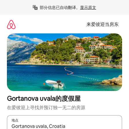
跳
部分信息已自动翻译。
显示原文
至
内
容
来爱彼迎当房东
Gortanova uvala的度假屋
在爱彼迎上寻找并预订独一无二的房源
地点
如有搜索结果，请使用上下方向键查看，或通过点击或滑动手势浏