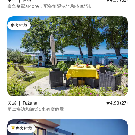
豪华别墅aMore，配备恒温泳池和按摩浴缸
房客推荐
房客推荐
民居 ｜ Fažana
平均评分 4.9
4.93 (27)
距离海边和海滩5米的度假屋
房客推荐
热门「房客推荐」