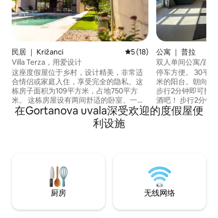
民居 ｜ Križanci
平均评分 5 分（满分 5 分），
5 (18)
公寓 ｜ 普拉
Villa Terza，用爱设计
双人单间公寓/距离
这座度假屋位于乡村，设计精美，非常适
停车方便。 30平方米的应用程序+ 10平方
合情侣或家庭入住，享受完全的隐私。这
米的阳台。朝向-
栋房子面积为109平方米，占地750平方
步行2分钟即可抵
米。 这栋房屋设有两间舒适的卧室、一间
酒吧！ 步行2分钟即可抵达全新的普拉市游
在Gortanova uvala深受欢迎的度假屋便
卫生间、一间客厅、一间设备齐全的厨
泳池。步行5分钟
房，以及一个美丽的室外区域，配备燃气
行7分钟即可抵达普
利设施
烧烤炉和带加热功能的热水浴缸。 本房源
City。该地区有
距离所有便利设施仅 2 公里（1.2 英里）。
家餐厅。步行约15
房源位于伊斯特里亚半岛中心地带，是探
中心。 房费包含两辆自行车（男式+女
索整个半岛的绝佳基地。 带顶棚的停车
式）。
场，可停放2辆汽车。
厨房
无线网络