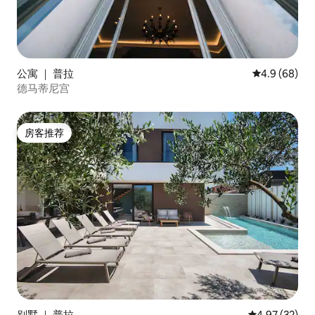
公寓 ｜ 普拉
平均评分 4.9
4.9 (68)
德马蒂尼宫
房客推荐
房客推荐
别墅 ｜ 普拉
平均评分 4.9
4.97 (32)