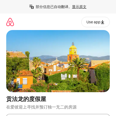
跳
部分信息已自动翻译。
显示原文
至
内
容
Use app
贡法龙的度假屋
在爱彼迎上寻找并预订独一无二的房源