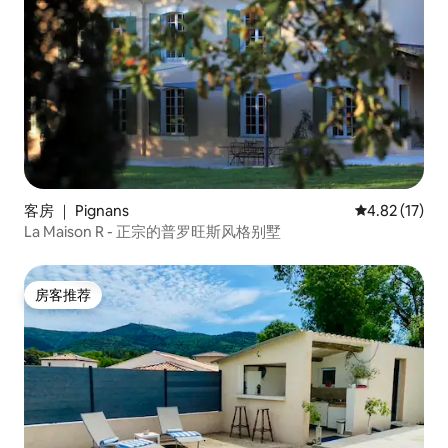
客房 ｜ Pignans
平均评分 4.8
4.82 (17)
La Maison R - 正宗的普罗旺斯风格别墅
房客推荐
房客推荐