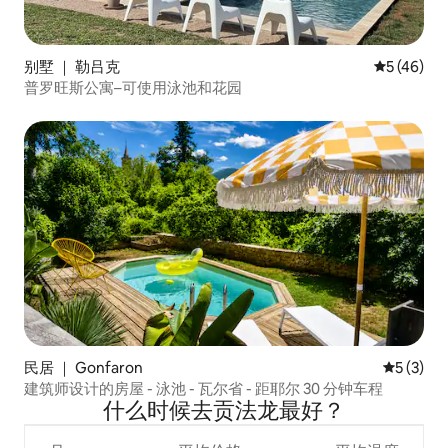
别墅 ｜ 勒吕克
平均评分 5
5 (46)
普罗旺斯公寓–可使用泳池和花园
民居 ｜ Gonfaron
平均评分 
5 (3)
建筑师设计的房屋 - 泳池 - 瓦尔省 - 距耶尔 30 分钟车程
什么时候去贡法龙最好？