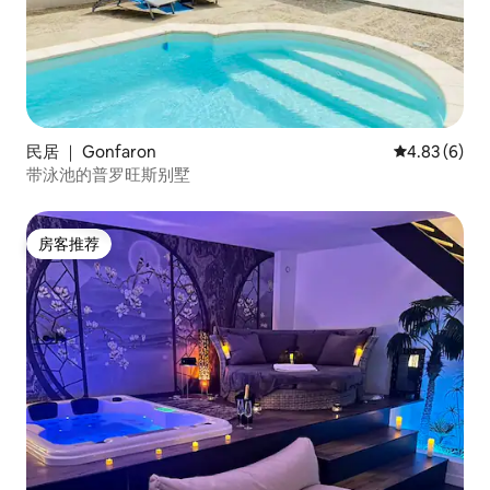
民居 ｜ Gonfaron
平均评分 4.8
4.83 (6)
带泳池的普罗旺斯别墅
房客推荐
房客推荐