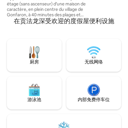
（Aix）、马赛（Ma
étage (sans ascenseur) d’une maison de
（la côte var
caractère, en plein centre du village de
离韦尔东峡谷（gorge
Gonfaron, à 40 minutes des plages et
钟车程。
在贡法龙深受欢迎的度假屋便利设施
1h30 de la montagne 😎 Capacité
d’accueil de 4 personnes 😌 Animaux de
compagnie autorisés 🐶 🐱 🐰
厨房
无线网络
游泳池
内部免费停车位