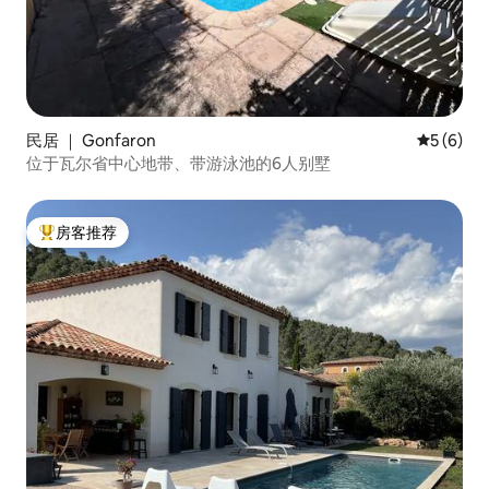
民居 ｜ Gonfaron
平均评分 
5 (6)
位于瓦尔省中心地带、带游泳池的6人别墅
房客推荐
热门「房客推荐」