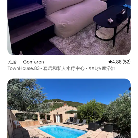
民居 ｜ Gonfaron
平均评分 4.88
4.88 (52)
TownHouse.83 - 套房和私人水疗中心 • XXL按摩浴缸