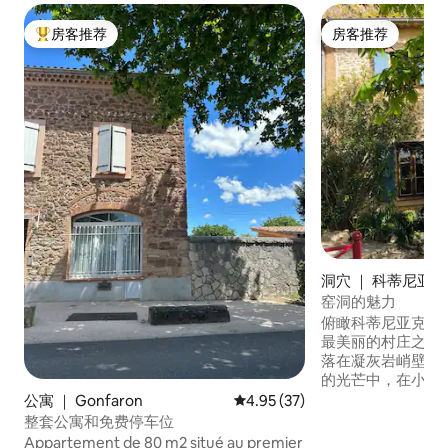
房客推荐
房客推荐
热门「房客推荐」
房客推荐
洞穴 ｜ 科蒂尼亚克(C
c)
窑洞的魅力
俯瞰科蒂尼亚克（Co
最美丽的村庄之一
落在凝灰岩峭壁的
的光芒中，在小巷
心地带绽放。精致
公寓 ｜ Gonfaron
平均评分 4.95 分（满分 5 分），
4.95 (37)
和岩石创造出微妙
整套公寓和免费停车位
的特点：宁静、舒
Appartement de 80 m2 situé au premier