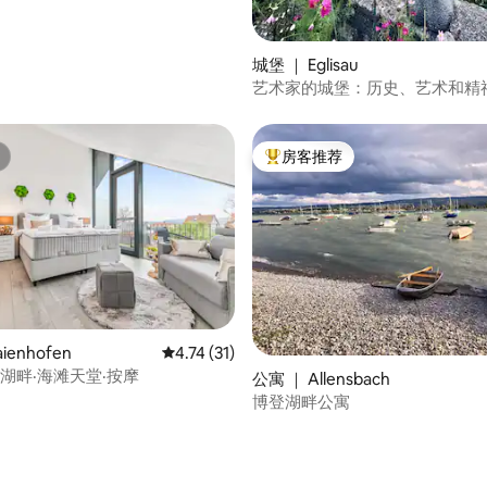
城堡 ｜ Eglisau
艺术家的城堡：历史、艺术和精
房客推荐
热门「房客推荐」
5 分），共 14 条评价
ienhofen
平均评分 4.74 分（满分 5 分），共 31 条评价
4.74 (31)
I湖畔·海滩天堂·按摩
公寓 ｜ Allensbach
博登湖畔公寓