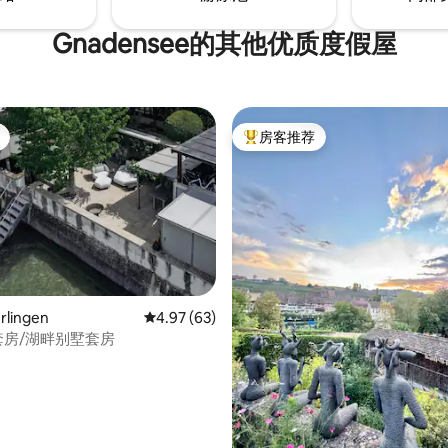
Gnadensee的其他优质度假屋
房客推荐
热门「房客推荐」
5 分），共 50 条评价
lingen
平均评分 4.97 分（满分 5 分），共 63 条评价
4.97 (63)
li套房/湖畔别墅套房