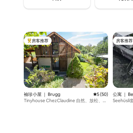
房客推荐
房客推荐
热门「房客推荐」
房客推荐
袖珍小屋 ｜ Brugg
平均评分 5 分（满分 
5 (50)
公寓 ｜ Ber
Tinyhouse ChezClaudine 自然、放松、花
Seehüs
园、阿勒河