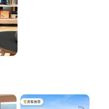
公寓 ｜
房客推荐
房客推
热门「房客推荐」
房客推
设计单间