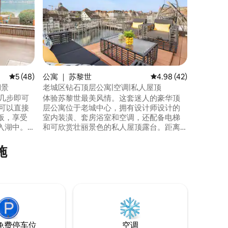
设备齐全
茨利根（ 
新建筑中。 浴室和大理石厨房台
暖明亮的
他性 无论是1-2晚的短期住宿、多周度假还
是商务差
公寓都设备齐全。 一
的天花板
平均评分 5 分（满分 5 分），共 48 条评价
5 (48)
公寓 ｜ 苏黎世
平均评分 4.98 分（满分
4.98 (42)
湖景
老城区钻石顶层公寓|空调|私人屋顶
几步即可
体验苏黎世最美风情。这套迷人的豪华顶
层公寓位于老城中心，拥有设计师设计的
板，享受
室内装潢、套房浴室和空调，还配备电梯
入湖中。
和可欣赏壮丽景色的私人屋顶露台。距离
浴缸等待
河流、餐厅、精品店和主火车站仅几步之
遥（步行5分钟），步行即可轻松到达所有
施
文组织世界
地方。时尚、温馨、难忘，对于寻求舒
00米，15
适、美观和完美地理位置的旅行者来说，
苏黎世。
这是终极住宿体验。
免费停车位
空调