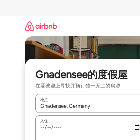
跳
至
内
容
Gnadensee的度假屋
在爱彼迎上寻找并预订独一无二的房源
地点
如有搜索结果，请使用上下方向键查看，或通过点
入住