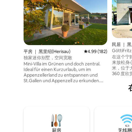
民居 ｜ 黑里
GöttiFr
平房 ｜ 黑里绍(Herisau)
平均评分 4.99 分（满分 
4.99 (182)
在这个宁
独家迷你别墅，空间宽敞
来放松身心
Mini-Villa im Grünen und doch zentral.
米，位于
Ideal für einen Kurzurlaub, um im
360 度
Appenzellerland zu entspannen und
又靠近各
St.Gallen und Appenzell zu erkunden.
St.Gallen/Appe
Auch als Hotelalternative für
史的 App
Geschäftsreisen sehr gut geeignet.
Heris
Kostenlose Parkplätze auf dem
“Götti
Grundstück und schnelles Internet
中真实地
stehen zur Verfügung. Kurze Distanz
外桃源。
nach St. Gallen und zur Autobahn A1.
Nicht verfügbar für Partys.
厨房
无线网