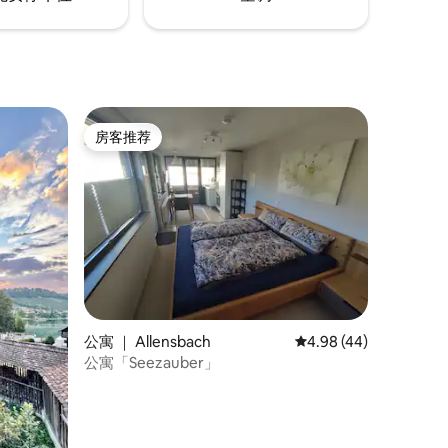
房客推荐
房客推荐
公寓 ｜ Allensbach
平均评分 4.98 分（满分
4.98 (44)
公寓「Seezauber」