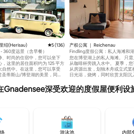
绍(Herisau)
平均评分 5 分（满分 5 分），共 136 条评价
5 (136)
产权公寓 ｜ Reichenau
itz - 360度远景（含早餐）
Findling度假公寓：私人海滩和
5 分），共 182 条评价
静、时尚的住宿中，您可以坐下
您在博登湖上的私人海滩。 只需
，这里的居住面积约为 125 平方
从咖啡杯旁跳入水中。 夏季，您可以直接
大自然中。在这里，您可以享受
从房源出发，划独木舟或立式桨
欣赏圣蒂斯山/博登湖的美景，同时
日光浴，烧烤，同时欣赏太阳沉
种景点，如
冬季，木桶桑拿房、壁炉和双人
nzell。 这座拥有 200 年历
着您，可俯瞰静谧的水面。 92平方米，可
在Gnadensee深受欢迎的度假屋便利设
enzeller 房屋高高地坐落在
容纳4位房客，位于联合国教科
au AR 之上，其主人亲切地将其称为
遗产莱谢瑙岛。 距离餐厅和船坞3
Fritz”。它在美丽的山丘和丘陵背景
分钟到康斯坦茨，1个多小时到
闪耀——这是一个真正的灵魂世
络
游泳池
内部