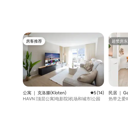
房客推荐
超赞房东
房客推荐
超赞房东
公寓 ｜ 克洛滕(Kloten)
平均评分 5 分（满分 
5 (14)
民居 ｜ Ga
HAVN |顶层公寓|电影院|机场和城市|公园
热带之爱I