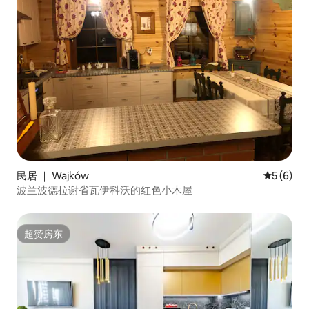
民居 ｜ Wajków
平均评分 
5 (6)
波兰波德拉谢省瓦伊科沃的红色小木屋
超赞房东
超赞房东