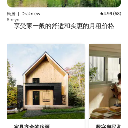
民居 ｜ Drażniew
平均评分 4.99
4.99 (68)
8młyn
享受家一般的舒适和实惠的月租价格
家具齐全的房源
数字游民和旅