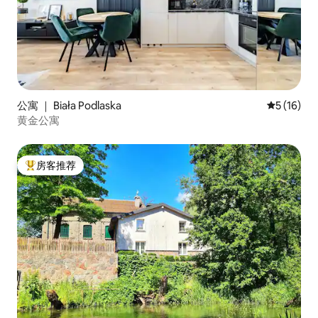
公寓 ｜ Biała Podlaska
平均评分 5
5 (16)
黄金公寓
房客推荐
热门「房客推荐」