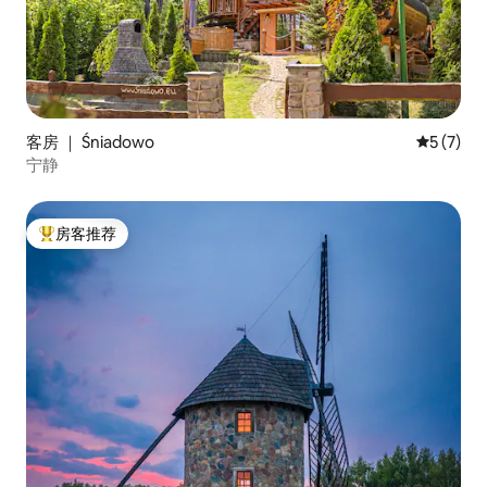
客房 ｜ Śniadowo
平均评分 
5 (7)
宁静
房客推荐
热门「房客推荐」