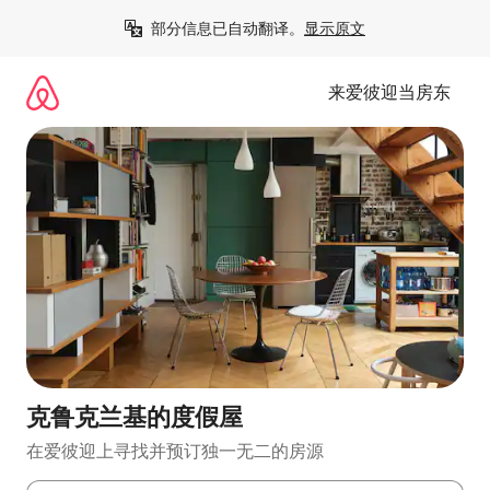
跳
部分信息已自动翻译。
显示原文
至
内
容
来爱彼迎当房东
克鲁克兰基的度假屋
在爱彼迎上寻找并预订独一无二的房源