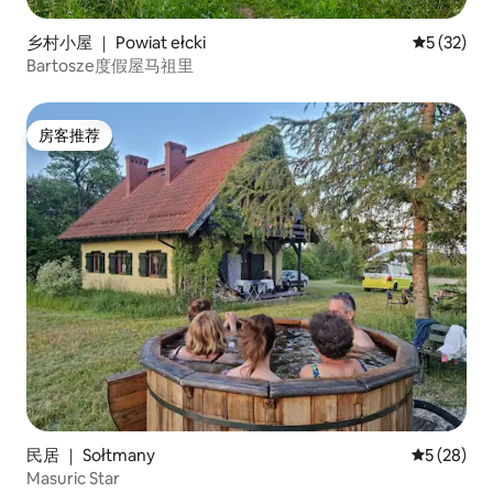
乡村小屋 ｜ Powiat ełcki
平均评分 5
5 (32)
Bartosze度假屋马祖里
房客推荐
房客推荐
民居 ｜ Sołtmany
平均评分 5
5 (28)
Masuric Star