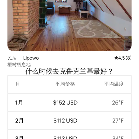
民居 ｜ Lipowo
平均评分 4.
4.5 (8)
椴树栖息地
什么时候去克鲁克兰基最好？
月
平均价格
平均温度
1月
$152 USD
26°F
2月
$112 USD
27°F
3月
$113 USD
34°F