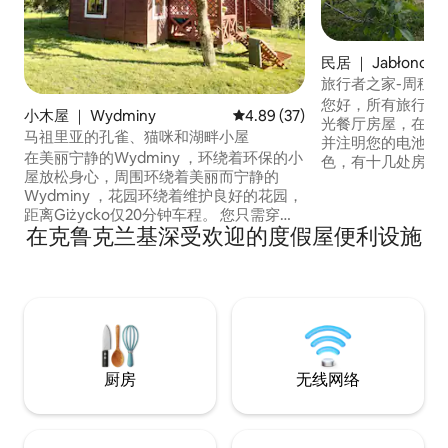
民居 ｜ Jabłonow
旅行者之家-周租可
您好，所有旅行者！
小木屋 ｜ Wydminy
平均评分 4.89 分（满分 5 分），
4.89 (37)
光餐厅房屋，在那
马祖里亚的孔雀、猫咪和湖畔小屋
并注明您的电池。
在美丽宁静的Wydminy ，环绕着环保的小
色，有十几处房源
屋放松身心，周围环绕着美丽而宁静的
子里度过田园风情
Wydminy ，花园环绕着维护良好的花园，
里是游览马祖里安（ 
距离Giżycko仅20分钟车程。 您只需穿过
斯（ Podlasie
在克鲁克兰基深受欢迎的度假屋便利设施
街道即可到达湖泊，步行5分钟即可抵达海
位于它们之间的边
滩。 如果您喜欢宁静祥和、骑自行车、在
可以骑自行车、散
树林里散步、钓鱼以及桨板和皮划艇等水
的湖泊开车6分钟
上运动，您一定会喜欢这里的。 我们的绿
色房源是孔雀、兔子、野鸡和鸡的家园。
保证让您放松身心！
厨房
无线网络