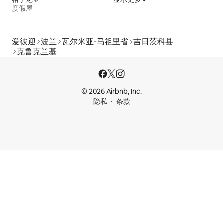
度假屋
爱彼迎
波兰
瓦尔米亚-马祖里省
吉日茨科县
克鲁克兰基
© 2026 Airbnb, Inc.
隐私
条款