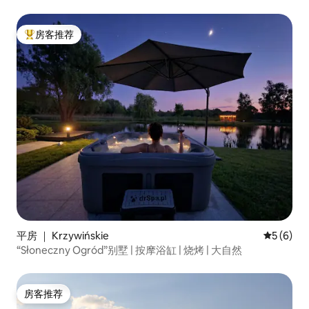
房客推荐
热门「房客推荐」
平房 ｜ Krzywińskie
平均评分 
5 (6)
“Słoneczny Ogród”别墅 | 按摩浴缸 | 烧烤 | 大自然
房客推荐
房客推荐