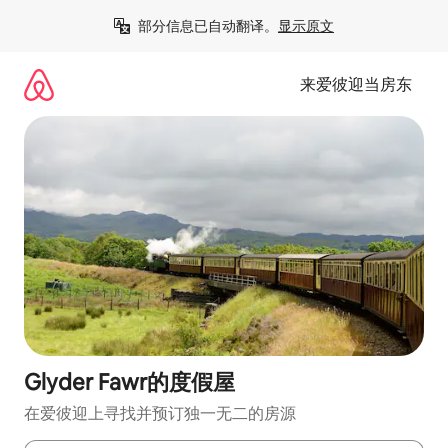
跳
部分信息已自动翻译。
显示原文
至
内
容
来爱彼迎当房东
Glyder Fawr的度假屋
在爱彼迎上寻找并预订独一无二的房源