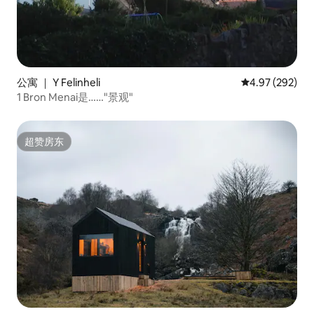
公寓 ｜ Y Felinheli
平均评分 4.97
4.97 (292)
1 Bron Menai是……"景观"
超赞房东
超赞房东