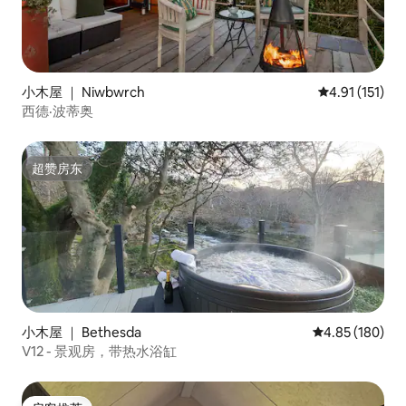
小木屋 ｜ Niwbwrch
平均评分 4.91
4.91 (151)
西德·波蒂奥
超赞房东
超赞房东
小木屋 ｜ Bethesda
平均评分 4.85
4.85 (180)
V12 - 景观房，带热水浴缸