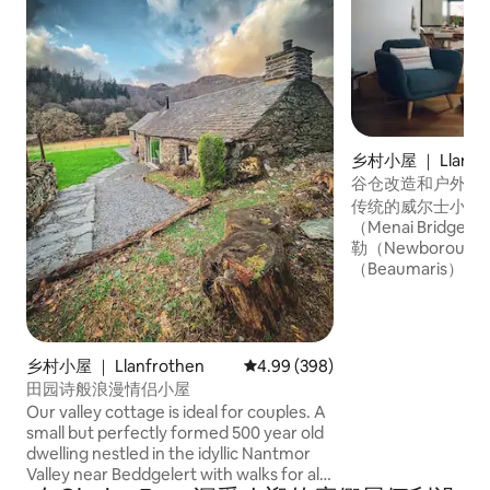
乡村小屋 ｜ Llandda
谷仓改造和户外桑拿
传统的威尔士小屋
（Menai Brid
勒（Newborou
（Beaumaris
的安格尔西海岸小
滩，如罗斯奈格（Rh
（Rhoscolyn）
（Treaddur Ba
乡村小屋 ｜ Llanfrothen
平均评分 4.99 分（满分 5 分），共
4.99 (398)
（Benllech）
田园诗般浪漫情侣小屋
和Zip World等
Our valley cottage is ideal for couples. A
Cowshed-Beud
small but perfectly formed 500 year old
格的谷仓，配备了
dwelling nestled in the idyllic Nantmor
一条安静的农场小
Valley near Beddgelert with walks for all
山景。