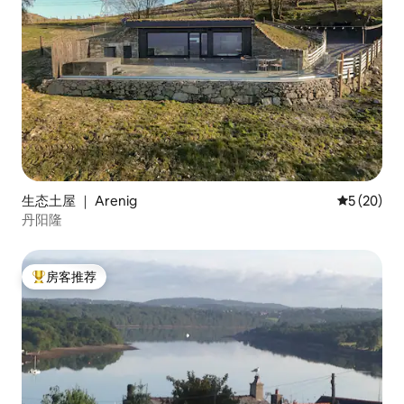
生态土屋 ｜ Arenig
平均评分 5
5 (20)
丹阳隆
房客推荐
热门「房客推荐」