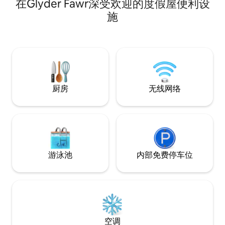
在Glyder Fawr深受欢迎的度假屋便利设
abilities directly from the front door We
have gorgeous views to sit & gaze out
施
onto through the wall of glass from
inside this pretty home The woodburner
is perfect for those evenings of simply
relaxing and enjoying the peace and
tranquility together
厨房
无线网络
游泳池
内部免费停车位
空调