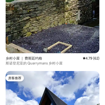
乡村小屋 ｜ 费斯廷约格
平均评分 4.7
4.79 (62)
斯诺登尼亚的 Quarrymans 乡村小屋
房客推荐
房客推荐