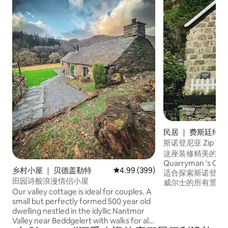
民居 ｜ 费斯廷约格
斯诺登尼亚 Zip Wo
这座装修精美的前
Quarryman 's 
乡村小屋 ｜ 贝德盖勒特
平均评分 4.99 分（满分 5 分），共
4.99 (399)
适合探索斯诺登尼亚（
田园诗般浪漫情侣小屋
威尔士的所有景点
Our valley cottage is ideal for couples. A
现代室内装潢和原
small but perfectly formed 500 year old
度假。 位于斯诺多尼亚国家公园（
dwelling nestled in the idyllic Nantmor
Snowdonia Nati
Valley near Beddgelert with walks for all
可抵达Zip World、B