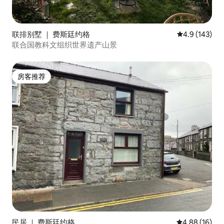
联排别墅 ｜ 费斯廷约格
平均评分 4.9
4.9 (143)
联合国教科文组织世界遗产山景
房客推荐
房客推荐
民居 ｜ 费斯廷约格
平均评分 4.8
4.88 (16)