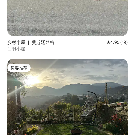
乡村小屋 ｜ 费斯廷约格
平均评分 4.9
4.95 (19)
白羽小屋
房客推荐
房客推荐