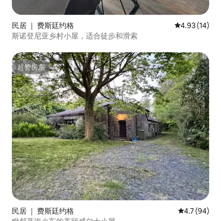
民居 ｜ 费斯廷约格
平均评分 4.9
4.93 (14)
斯诺登尼亚乡村小屋，适合徒步和滑索
超赞房东
超赞房东
民居 ｜ 费斯廷约格
平均评分 4.7
4.7 (94)