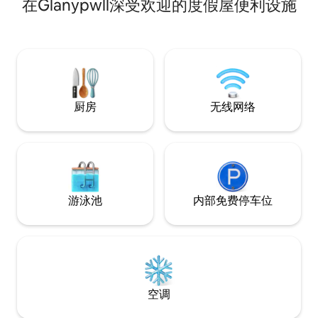
在Glanypwll深受欢迎的度假屋便利设施
abilities directly from the front door We
Stiniog MBT。 在市中心，您可以找到
have gorgeous views to sit & gaze out
Ffestiniog Ra
onto through the wall of glass from
店。 可轻松抵达Port
inside this pretty home The woodburner
Coed。
is perfect for those evenings of simply
relaxing and enjoying the peace and
tranquility together
厨房
无线网络
游泳池
内部免费停车位
空调