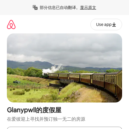
跳
部分信息已自动翻译。
显示原文
至
内
容
Use app
Glanypwll的度假屋
在爱彼迎上寻找并预订独一无二的房源