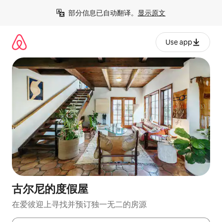
跳
部分信息已自动翻译。
显示原文
至
内
容
Use app
古尔尼的度假屋
在爱彼迎上寻找并预订独一无二的房源