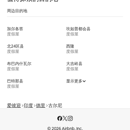
周边目的地
加尔各答
坎如普都会县
度假屋
度假屋
北24区县
西隆
度假屋
度假屋
布巴内什瓦尔
大吉岭县
度假屋
度假屋
巴特那县
显示更多
度假屋
爱彼迎
印度
德里
古尔尼
© 2026 Airbnb, Inc.