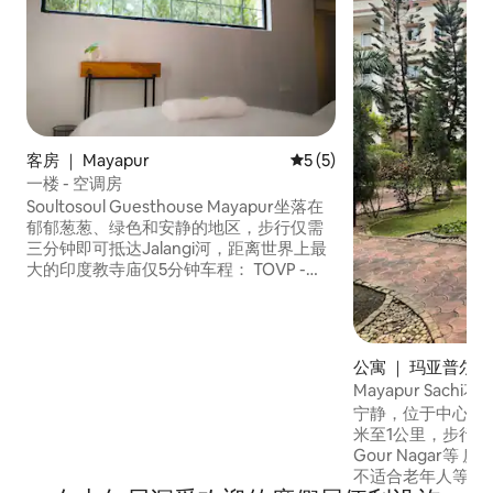
客房 ｜ Mayapur
平均评分 5 分（满分 5 分）
5 (5)
一楼 - 空调房
Soultosoul Guesthouse Mayapur坐落在
郁郁葱葱、绿色和安静的地区，步行仅需
三分钟即可抵达Jalangi河，距离世界上最
大的印度教寺庙仅5分钟车程： TOVP -
Vedic Planetarium寺庙。 Mayapur是一个
著名的朝圣地，瑜伽文化源自其根源和起
源。 地理位置优越，位于恒河和Jalangi
河，位于9个岛屿的中心地带。 Soultosoul
公寓 ｜ 玛亚普尔
Guesthouse Mayapur位于加尔各答以北
Mayapur Sachi花
120公里处。
宁静，位于中心地段。 距离ISKCON
米至1公里，步行5
Gour Nagar等 房间位于四楼 - 很多楼梯 -
不适合老年人等。 一间卧室配备双人床，