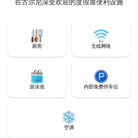
在古尔尼深受欢迎的度假屋便利设施
客厅配备沙发床、
变器（24小时供
风扇、书桌、餐桌
灶、冰箱、洗衣机。 阳台景观，可进
顶 - 可看到TOVP。 - 位于四楼，楼梯很
严禁食用肉类、鱼
酗酒、醉酒
厨房
无线网络
游泳池
内部免费停车位
空调