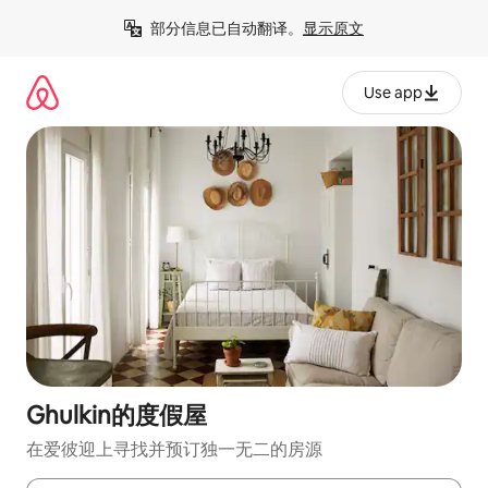
跳
部分信息已自动翻译。
显示原文
至
内
容
Use app
Ghulkin的度假屋
在爱彼迎上寻找并预订独一无二的房源