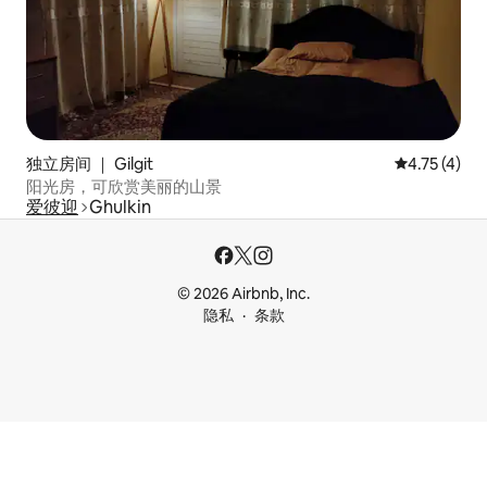
独立房间 ｜ Gilgit
平均评分 4.
4.75 (4)
阳光房，可欣赏美丽的山景
爱彼迎
Ghulkin
© 2026 Airbnb, Inc.
隐私
条款