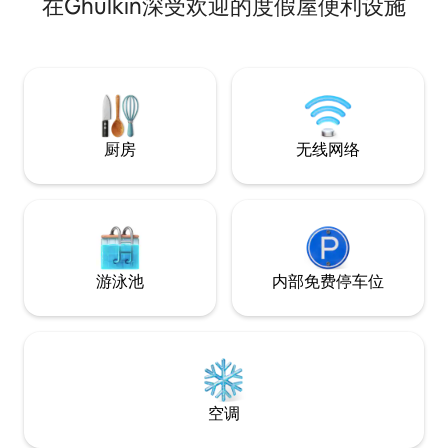
在Ghulkin深受欢迎的度假屋便利设施
uninterrupted views of the surrounding
mountains and river below. Designed for
slower travel and intentional stays,
Chamangul Loft offers privacy and calm,
this is a hands-on mountain stay.
厨房
无线网络
游泳池
内部免费停车位
空调