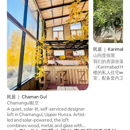
民居 ｜ Karimabad
山间度假屋
我们的房源坐落在
（Karimabad 
楼的私人住宅🛌内
室，配备套内卫生
的用餐区。 欣赏山🏔️景，水果花园，🏡 方
便前往景点⤵️ 步行
Karimabad集市， 开车➡️15分钟即可抵达
民居 ｜ Chaman Gul
阿尔蒂特堡（Altit Fort）
Chamangul航空
塔巴德湖➡️30分钟车程。 步行
A quiet, solar-lit, self-serviced designer
抵达巴尔蒂特堡（➡️ Bal
loft in Chamangul, Upper Hunza. Artist-
有美➡️食摊位。 非常➡️适合简单、风景优
led and solar-powered, the loft
美的住宿
combines wood, metal, and glass with