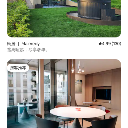
民居 ｜ Malmedy
平均评分 4.99
4.99 (130)
逃离喧嚣，尽享奢华。
房客推荐
房客推荐