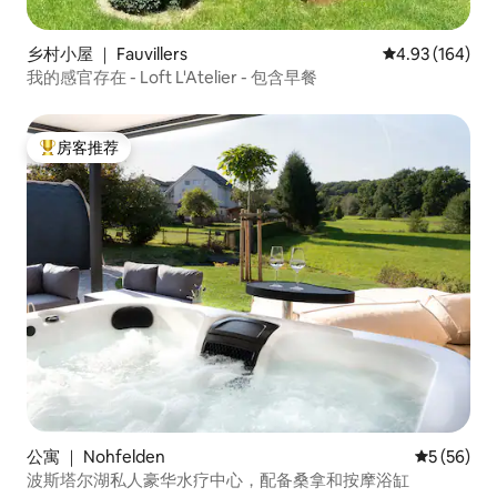
乡村小屋 ｜ Fauvillers
平均评分 4.93
4.93 (164)
我的感官存在 - Loft L'Atelier - 包含早餐
房客推荐
热门「房客推荐」
公寓 ｜ Nohfelden
平均评分 5
5 (56)
波斯塔尔湖私人豪华水疗中心，配备桑拿和按摩浴缸