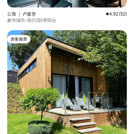
公寓 ｜ 卢森堡
平均评分 4.9
4.92 (52)
豪华城市-现代2卧带阳台
房客推荐
房客推荐