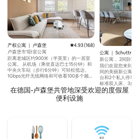
产权公寓 ｜ 卢森堡
平均评分 4.93 分（满分 5 分），共
4.93 (168)
卢森堡市1卧室公寓
公寓 ｜ Schuttran
距离老城区约900米（半英里）的一居室
新公寓， 2间卧室，
公寓。 从机场（乘坐直达巴士15分钟）和
我们欢迎您来到这
中央火车站（步行6分钟）可轻松抵达。
间的美丽新公寓，
1Gbps光纤无线网络和可收看100多个频道
台和2个私人停车场。 设有2间卧室
的智能电视。 停车： 工作日上午 8 点至下
标准双人床、3台
午 6 点可在街边付费停车（1 欧元/小
在德国-卢森堡共管地深受欢迎的度假屋
人。 绿色房间配有一张160厘米乘200厘米
时），通过应用程序“Indigo Neo”支付 大
的电动床。 蓝色房间可供选择： 2张80厘
便利设施
楼前有地下停车场，费用为 35 欧元/24 小
米的电动单人床或1
时）“Rocade Indigo”
客厅配备一张高端1
换皮革沙发。