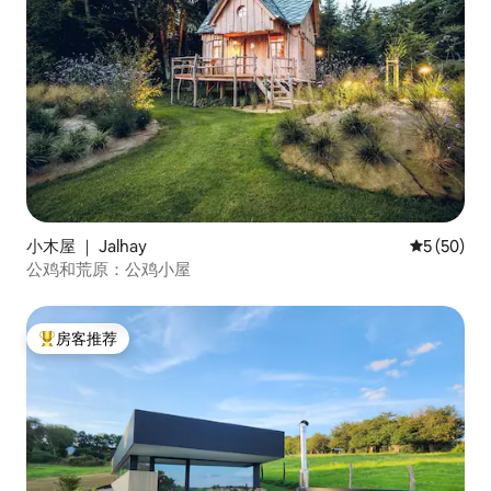
小木屋 ｜ Jalhay
平均评分 5
5 (50)
公鸡和荒原：公鸡小屋
房客推荐
热门「房客推荐」