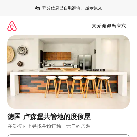
跳
部分信息已自动翻译。
显示原文
至
内
容
来爱彼迎当房东
德国-卢森堡共管地的度假屋
在爱彼迎上寻找并预订独一无二的房源