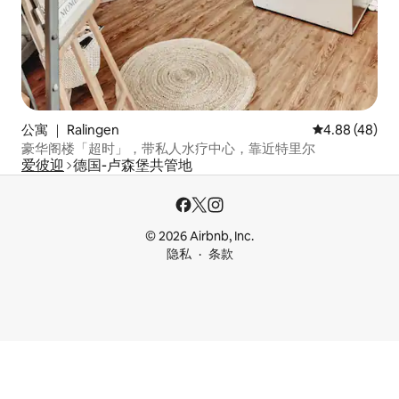
公寓 ｜ Ralingen
平均评分 4.88
4.88 (48)
豪华阁楼「超时」，带私人水疗中心，靠近特里尔
爱彼迎
德国-卢森堡共管地
© 2026 Airbnb, Inc.
隐私
条款