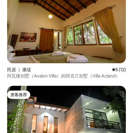
民居 ｜ 康堤
平均评分 5
5 (12)
阿瓦隆别墅（Avalon Villa）的阿克兰别墅（Villa Acland）
房客推荐
房客推荐