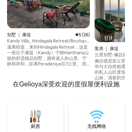
别墅 ｜ 康堤
平均评分 5 分（满分 5 分），
5 (26)
Kandy Villa_ Hindagala Retreat/Boutique
V_整套
逃离喧嚣，来到Hindagala Retreat，这是
客房 ｜ 康堤
一座位于康提（Kandy）宁静Hanthana山
云景别墅-佩拉德尼
脉的舒适精品别墅，拥有迷人的山景、宁
佩拉德尼亚云景别墅 斯里兰卡🇱🇰 甘地
静和祥和，距离Peradeniya仅7公里。 房
华与大自然相遇的地方 逃离喧嚣
间或整栋别墅出租。 享受凉爽、优美、宁
的私人山区度假胜
静的环境。 距离科伦坡仅几小时车程。 让
山脉、清新的空气
厨师为您准备餐点。 非常适合度假、远程
在Gelioya深受欢迎的度假屋便利设施
所环绕。 时尚的4卧室豪华度假屋，专为
工作、瑜伽、徒步旅行和冥想。 位于前往
寻求舒适、私密和
埃拉/努沃勒埃利耶的中间，是休养生息和
计。 • 私人无边泳池，可欣赏全景 • 整栋别
探索热门步道的理想之选。
墅，完全隐私 距离康提镇仅30分钟车程 距
离佩拉德尼亚皇家植
厨房
无线网络