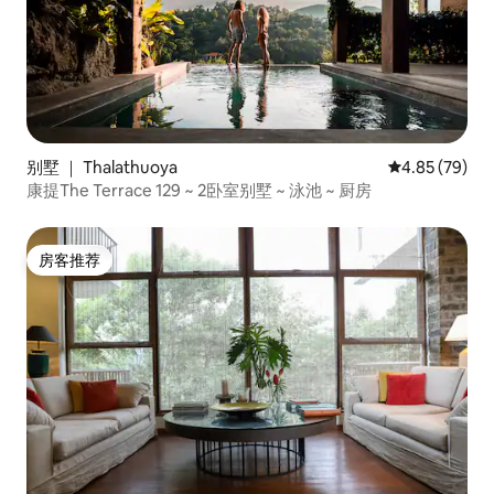
别墅 ｜ Thalathuoya
平均评分 4.85
4.85 (79)
康提The Terrace 129 ~ 2卧室别墅 ~ 泳池 ~ 厨房
房客推荐
房客推荐