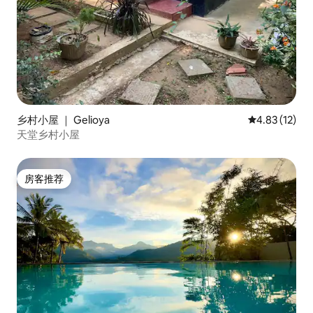
乡村小屋 ｜ Gelioya
平均评分 4.8
4.83 (12)
天堂乡村小屋
房客推荐
房客推荐