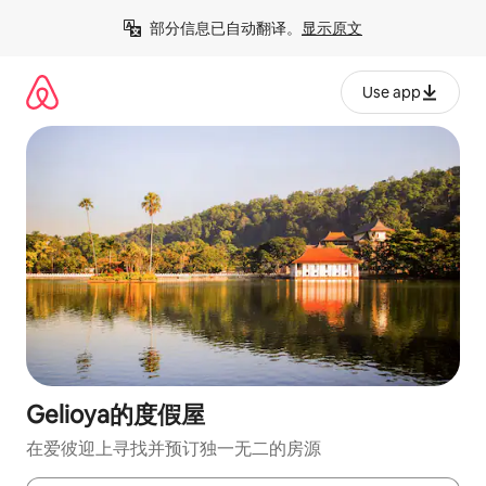
跳
部分信息已自动翻译。
显示原文
至
内
容
Use app
Gelioya的度假屋
在爱彼迎上寻找并预订独一无二的房源