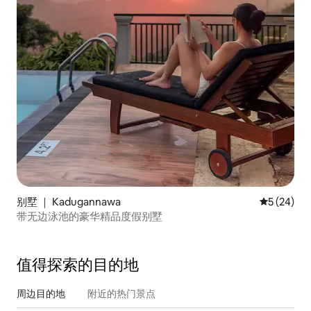
别墅 ｜ Kadugannawa
平均评分 5
5 (24)
带无边泳池的豪华精品度假别墅
值得探索的目的地
周边目的地
附近的热门景点