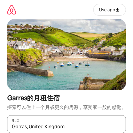
跳
至
Use app
内
容
Garras的月租住宿
探索可以住上一个月或更久的房源，享受家一般的感觉。
地点
如有搜索结果，请使用上下方向键查看，或通过点击或滑动手势浏