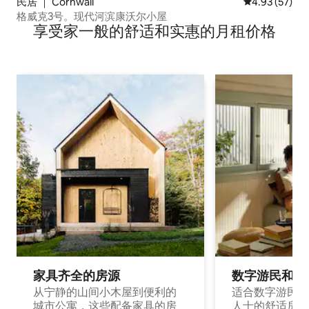
民居 ｜ Cornwall
平均评分 4.9
4.93 (57)
格威克3号。现代河滨康沃尔小屋
享受家一般的舒适和实惠的月租价格
家具齐全的房源
数字游民和旅
从宁静的山间小木屋到便利的
适合数字游民和
城市公寓，这些配备家具的房
人士的舒适房源