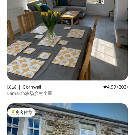
民居 ｜ Cornwall
平均评分 4.99
4.99 (202)
Lamarth农场乡村小屋
房客推荐
热门「房客推荐」