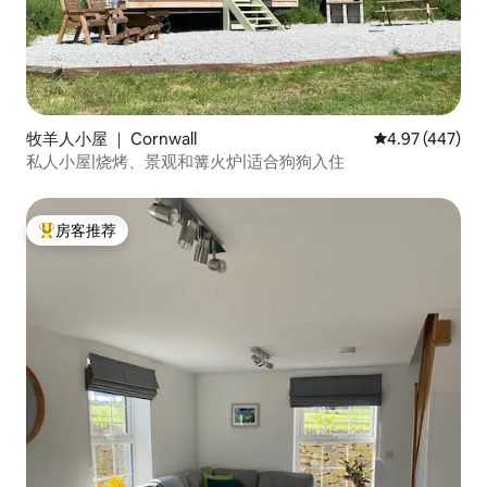
牧羊人小屋 ｜ Cornwall
平均评分 4.97
4.97 (447)
私人小屋|烧烤、景观和篝火炉|适合狗狗入住
房客推荐
热门「房客推荐」