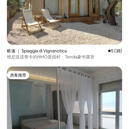
帐篷 ｜ Spiaggia di Vignanotica
平均评分 5
5 (38)
维尼亚诺蒂卡的HMO度假村：Tenda豪华露营
房客推荐
房客推荐