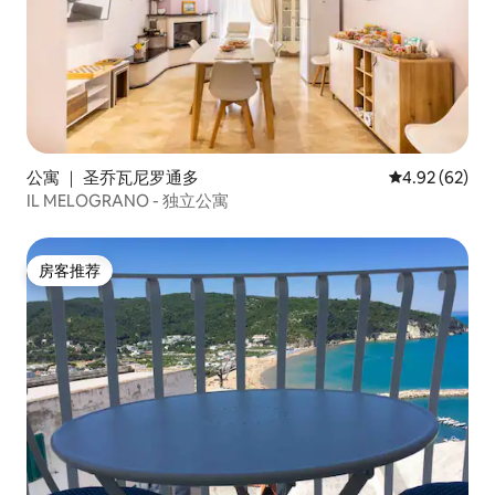
公寓 ｜ 圣乔瓦尼罗通多
平均评分 4.92
4.92 (62)
IL MELOGRANO - 独立公寓
房客推荐
房客推荐