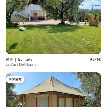
民居 ｜ Ischitella
平均评分 5
5 (14)
La Casa Del Nonno
房客推荐
房客推荐