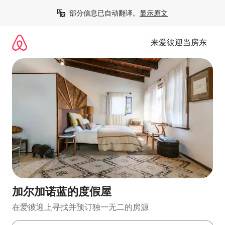
跳
部分信息已自动翻译。
显示原文
至
内
容
来爱彼迎当房东
加尔加诺蓝的度假屋
在爱彼迎上寻找并预订独一无二的房源