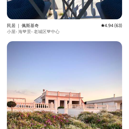
民居 ｜ 佩斯基奇
平均评分 4.94
4.94 (63)
小屋- 海💙景- 老城区💙中心