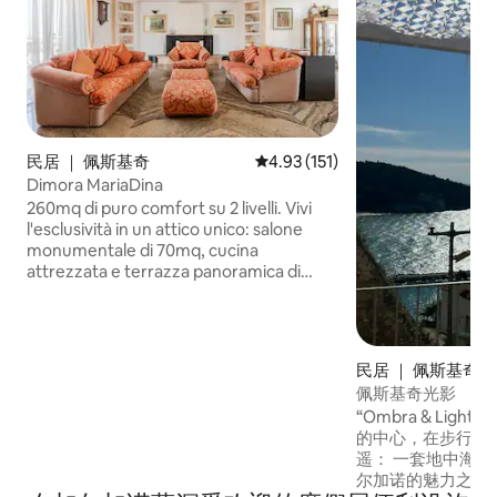
民居 ｜ 佩斯基奇
平均评分 4.93 分（满分 5 分），
4.93 (151)
Dimora MariaDina
260mq di puro comfort su 2 livelli. Vivi
l'esclusività in un attico unico: salone
monumentale di 70mq, cucina
attrezzata e terrazza panoramica di
18mq vista mare. 4 ampie camere
matrimoniali, 2 bagni completi + 1 di
servizio e zona lavanderia. Inclusi nel
prezzo 2 rari posti auto interni alla
民居 ｜ 佩斯基奇
proprietà: dimentica lo stress del
佩斯基奇光影
parcheggio! Spazi introvabili a Peschici,
“Ombra & Ligh
ideali per gruppi e famiglie che cercano il
的中心，在步行区
massimo del prestigio e della privacy.
遥： 一套地中海风格的度假屋，沉浸在加
尔加诺的魅力之中。 海景露台是房子