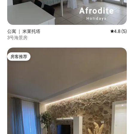
公寓 ｜ 米莱托塔
平均评分 4.
4.8 (5)
3号海景房
房客推荐
房客推荐