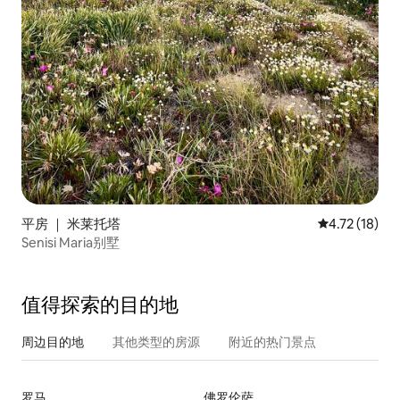
平房 ｜ 米莱托塔
平均评分 4.7
4.72 (18)
Senisi Maria别墅
值得探索的目的地
周边目的地
其他类型的房源
附近的热门景点
罗马
佛罗伦萨