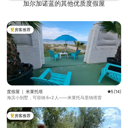
加尔加诺蓝的其他优质度假屋
房客推荐
热门「房客推荐」
度假屋 ｜ 米莱托塔
平均评分 5
5 (14)
海滨小别墅，可容纳 6+2 人——米莱托马里纳塔雷
房客推荐
热门「房客推荐」